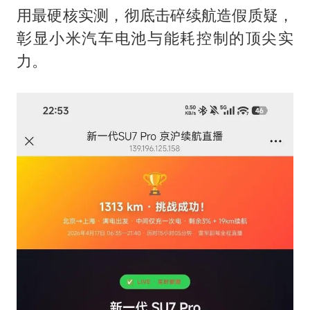
上海大部迎大暴雨
用最硬核实测，彻底击碎续航造假质疑，
《龙餐馆》 冲奖
彰显小米汽车电池与能耗控制的顶尖实
蒯曼挺进WTT横滨冠军赛女单四强
力。
以军士兵把枪口对准中国记者
笔试第一被劝弃考涉事副校长被撤职
白海豚5次眼壁置换
构建更高水平的全民健身公共服务体系