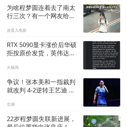
为啥程梦圆连着去了南太
行三次？有一个网友给出
了合理的猜测！
皮蛋儿电影
RTX 5090显卡涨价后华硕
拒按原价发货，英伟达直
接砍单，随后涨价500美
火锅局
元重新上架
争议！张本美和一指裁判
就改判 4-2逆转王艺迪 豪
言：赢国乒夺冠
念洲
22岁程梦圆失联新进展，
最后位置指向张良庙！真