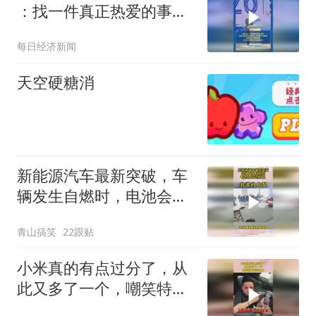
：找一件真正热爱的事
情，坚持做下去；以高目
每日经济新闻
标牵引，敢想敢干
天空硬糖消
新能源汽车最新突破，车
辆发生自燃时，电池会自
动弹出！
青山搞笑
22跟贴
小米真的有点过分了，从
此又多了一个，嘲笑特斯
拉的理由