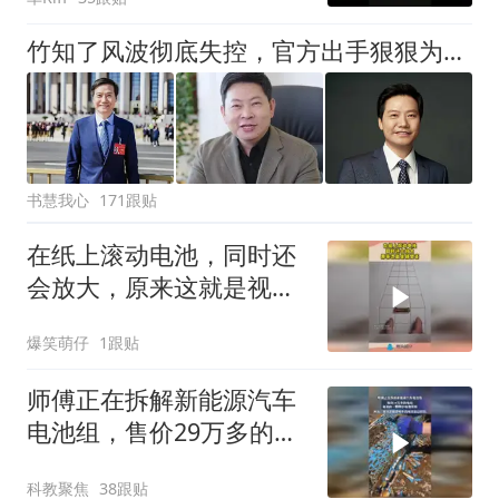
竹知了风波彻底失控，官方出手狠狠为余承东出气！雷军果然没说错
书慧我心
171跟贴
在纸上滚动电池，同时还
会放大，原来这就是视觉
差！
爆笑萌仔
1跟贴
师傅正在拆解新能源汽车
电池组，售价29万多的电
池，竟是由一颗颗小电池
科教聚焦
38跟贴
组成