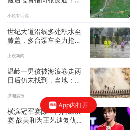
相或即将揭开
小鋭有话说
世纪大道沿线多处积水至
膝盖，多台泵车全力抢
排，建议市民尽量避免附
上观新闻
近出行
温岭一男孩被海浪卷走两
日后仍未找到，当地：受
天气影响搜救难度大，“肯
潇湘晨报
定不会放弃”
App内打开
横滨冠军赛陈幸同晋级决
赛 战美和为王艺迪复仇
1000积分花落谁家
金风说