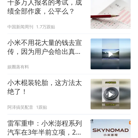
十多万人报名的考试，成
绩全部作废，公平么？
中国新闻周刊
1.7万跟贴
小米不用花大量的钱去宣
传，因为用户会给出真实
的评价
娱圈蒸有料
小木棍装轮胎，这方法太
绝了！
阿泽搞笑配音
1跟贴
雷军重申：小米澎程系列
汽车在3年半前立项，2年