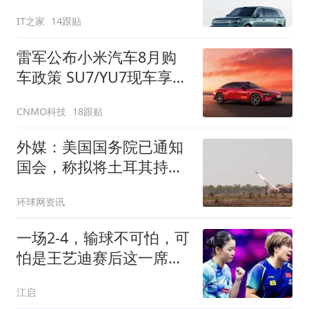
前开始路测
IT之家
14跟贴
雷军公布小米汽车8月购
车政策 SU7/YU7现车享3
年0息
CNMO科技
18跟贴
外媒：美国国务院已通知
国会，称拟将土耳其持有
的部分美制武器转让给乌
环球网资讯
克兰
一场2-4，输球不可怕，可
怕是王艺迪赛后这一席
话：心态被打崩了
江启