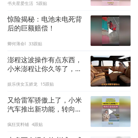
书夫星爱生活
5跟贴
惊险揭秘：电池未电死背
后的巨额赔偿！
卿何薄命l
33跟贴
澎程这波操作有点东西，
小米澎程让你久等了，小
米汽车
娱乐侠女玉娇龙
15跟贴
又给雷军骄傲上了，小米
汽车推出新功能，转向灯
可以自动关闭！
疯狂笑料铺
4跟贴