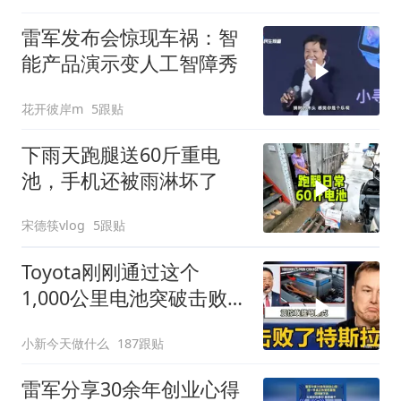
雷军发布会惊现车祸：智
能产品演示变人工智障秀
花开彼岸m
5跟贴
下雨天跑腿送60斤重电
池，手机还被雨淋坏了
宋德筷vlog
5跟贴
Toyota刚刚通过这个
1,000公里电池突破击败了
特斯拉！
小新今天做什么
187跟贴
雷军分享30余年创业心得