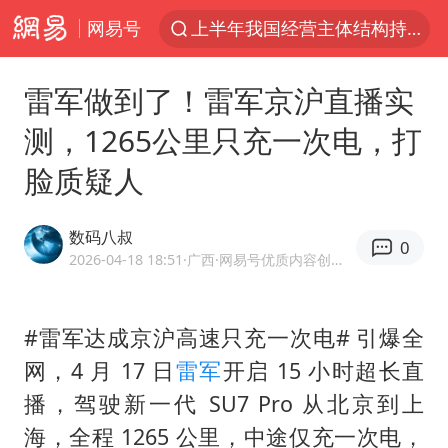
网易号
上半年我国经营主体结构持续优化
王传君 《披荆斩棘》
雷军做到了！雷军京沪直播实
上海：5号线16号线浦江线全线停运
测，1265公里只充一次电，打
白海豚预计将在浙江苍南到三门一带登陆
脸质疑人
今日15时起福州地铁高架区段停运
国足U17与阿森纳决赛取消 并列冠军
数码八叔
0
王艺迪2-4不敌张本美和止步4强
2026-04-18 18:51
·广西
·网易号优质内容创作者
上门女婿出轨女邻居多年被判重婚罪
2025年小学教师减少13.19万
#雷军达成京沪高速只充一次电# 引爆全
网，4 月 17 日
雷军
开启 15 小时超长直
王艺迪无缘横滨赛决赛
播，驾驶新一代 SU7 Pro 从北京到上
泰国：高度重视中国游客旅游体验
海，全程 1265 公里，中途仅充一次电，