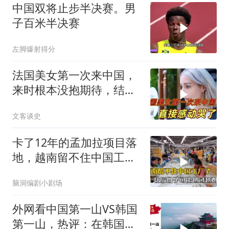
中国双将止步半决赛。男
子百米半决赛
左脚爆射得分
法国美女第一次来中国，
来时根本没抱期待，结果
直接泪洒张家界
文客谈史
卡了12年的孟加拉项目落
地，越南留不住中国工
厂，今年越过越难
脑洞编剧小剧场
外网看中国第一山VS韩国
第一山，热评：在韩国土