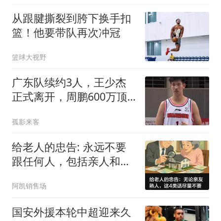
从跟腱撕裂到胯下换手扣
篮！他要带队再次冲冠
篮球大视野
广东队续约3人，王少杰
正式离开，周鹏600万顶
薪回归
孤影来客
给老人的忠告: 永远不要
跟任何人，包括亲人和朋
友，说以下4句话
阿凯销售场
国安外援本轮中超迎来久