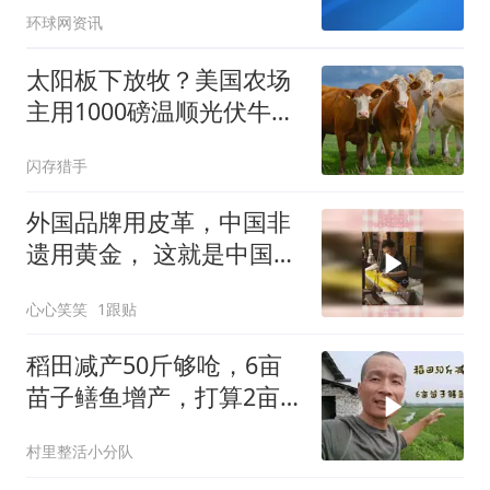
环球网资讯
太阳板下放牧？美国农场
主用1000磅温顺光伏牛打
开新局面
闪存猎手
外国品牌用皮革，中国非
遗用黄金， 这就是中国手
艺的文化内涵
心心笑笑
1跟贴
稻田减产50斤够呛，6亩
苗子鳝鱼增产，打算2亩
移栽水稻
村里整活小分队