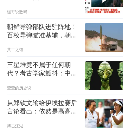
堆也算山？
强哥说数码
朝鲜导弹部队进驻阵地！
百枚导弹瞄准基辅，朝军
将首次打击乌本土
共工之锚
三星堆竟不属于任何朝
代？考古学家颤抖：中华
文明源头要改写？
莹莹的历史说
从郑钦文输给伊埃拉赛后
言论看出：依然是高高在
上目中无人的女王
搏击江湖