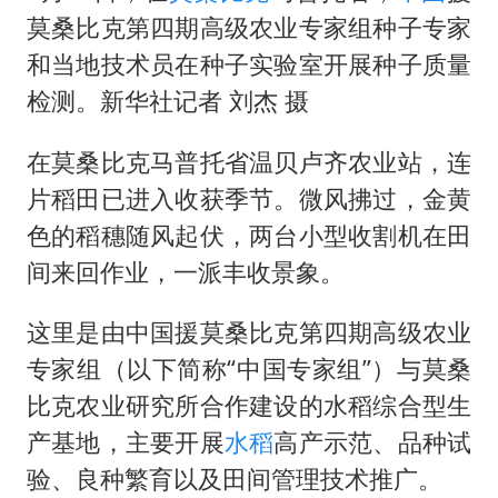
泰国初中生饮弹自尽前开了26枪
莫桑比克第四期高级农业专家组种子专家
36岁男演员成景区NPC后人气爆棚
和当地技术员在种子实验室开展种子质量
全民健身事业高质量发展
检测。新华社记者 刘杰 摄
台当局重金为“台独”织“皇帝新衣”
在莫桑比克马普托省温贝卢齐农业站，连
几元成本的AI广告导致千万市值蒸发
片稻田已进入收获季节。微风拂过，金黄
老挝国会主席赛宋蓬逝世
色的稻穗随风起伏，两台小型收割机在田
茅台部分直营店飞天茅台提价
间来回作业，一派丰收景象。
乐享全民健身 共筑健康中国
这里是由中国援莫桑比克第四期高级农业
专家组（以下简称“中国专家组”）与莫桑
比克农业研究所合作建设的水稻综合型生
产基地，主要开展
水稻
高产示范、品种试
验、良种繁育以及田间管理技术推广。