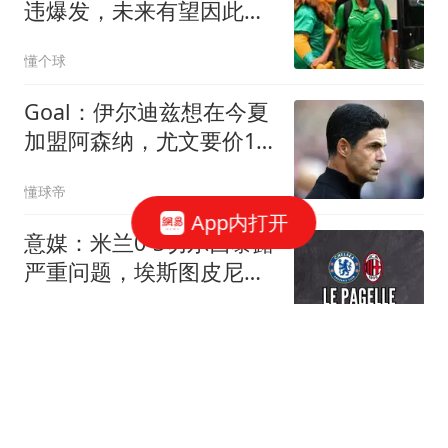
违爆发，未来有望因此继
续留队，值得期待
懂个球
Goal：伊尔迪兹想在今夏
加盟阿森纳，尤文要价1.2
亿英镑
懂球帝
App内打开
意媒：米兰0-3切尔西暴露
严重问题，埃斯图皮尼安
成清洗首选
懂球帝
大满贯综合症再现！新科
法网冠军竟已连续三次早
早出局