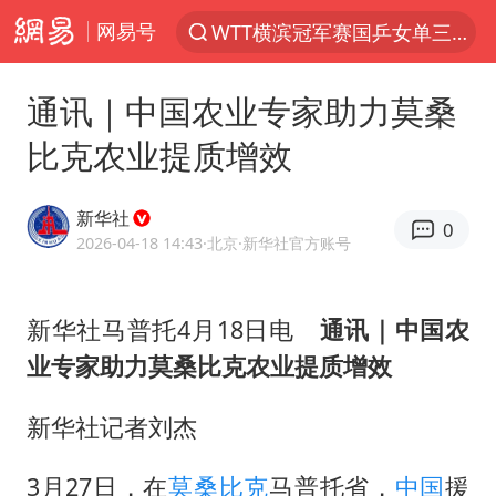
网易号
WTT横滨冠军赛国乒女单三将晋级四强
光影经济撬动暑期消费新蓝海
通讯｜中国农业专家助力莫桑
陈思诚零点晒照为佟丽娅庆生
比克农业提质增效
马克·艾伦退出斯诺克中国公开赛
微信又有新功能，你可以“撤回”你的撤回了！
新华社
0
新疆优化调整景区内自驾服务费
2026-04-18 14:43
·北京
·新华社官方账号
情侣在平潭拍日出时坠崖致一死一伤
新华社马普托4月18日电
通讯｜中国农
央视新主播李秋莹孙亚鹏亮相
业专家助力莫桑比克农业提质增效
梁家辉：到内地拍戏不是北上是回归
杭州全市有序停课
新华社记者刘杰
上四休三，但降薪1000元，你接受吗？
3月27日，在
莫桑比克
马普托省，
中国
援