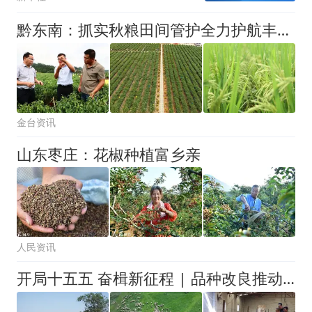
黔东南：抓实秋粮田间管护全力护航丰产丰收
金台资讯
山东枣庄：花椒种植富乡亲
人民资讯
开局十五五 奋楫新征程 | 品种改良推动巩留畜牧业提质增效