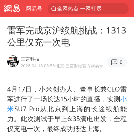
网易号
全网热点 一网打尽
雷军完成京沪续航挑战：1313
公里仅充一次电
三言科技
0
2026-04-18 08:56
·北京
·三言财经官方网易号
4月17日，小米创办人、董事长兼CEO雷
军进行了一场长达15小时的直播，实测
小
米
SU7 Pro从北京到上海的长途续航能
力。此次测试于早上6:35满电出发，全程
仅充电一次，最终成功抵达上海。