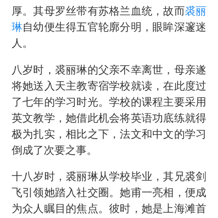
台风白海豚最新路径研判来了
厚。其母罗丝带有苏格兰血统，故而
裘丽
OpenAI为免费用户升级GPT-5.6 Luna
琳
自幼便生得五官轮廓分明，眼眸深邃迷
船舶避风项目停工 多地全力防台风
人。
我国编制完成新版全月地质图
八岁时，裘丽琳的父亲不幸离世，母亲遂
“深圳地面沉降致车辆损坏”不实
将她送入天主教寄宿学校就读，在此度过
男子结婚8年发现3个女儿均非亲生
了七年的学习时光。学校的课程主要采用
奋进开新局 实干挑大梁
英文教学，她借此机会将英语功底练就得
极为扎实，相比之下，法文和中文的学习
倒成了次要之事。
十八岁时，裘丽琳从学校毕业，其兄裘剑
飞引领她踏入社交圈。她甫一亮相，便成
为众人瞩目的焦点。彼时，她是上海滩首