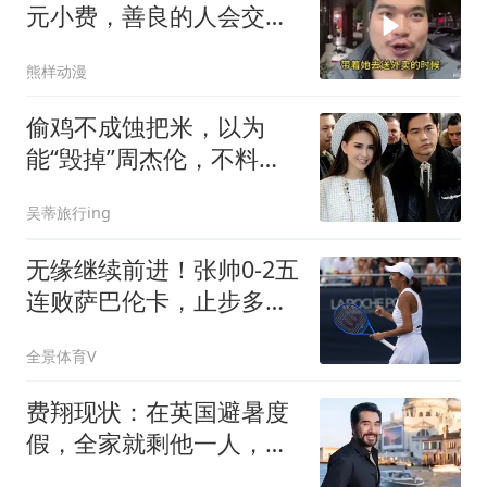
元小费，善良的人会交好
运
熊样动漫
偷鸡不成蚀把米，以为
能“毁掉”周杰伦，不料自
己先被扒个底朝天
吴蒂旅行ing
无缘继续前进！张帅0-2五
连败萨巴伦卡，止步多伦
多站第3轮
全景体育V
费翔现状：在英国避暑度
假，全家就剩他一人，和
宠物猫相依为命