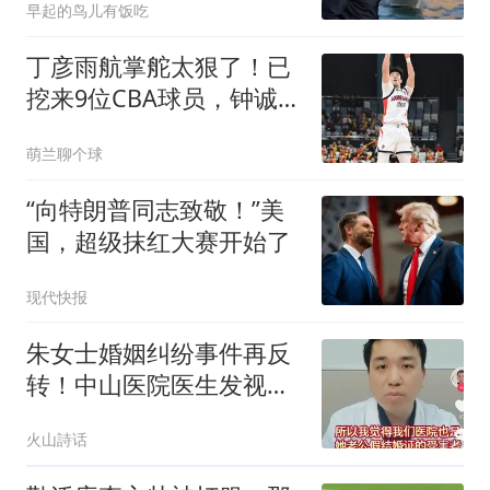
早起的鸟儿有饭吃
丁彦雨航掌舵太狠了！已
挖来9位CBA球员，钟诚任
主帅，带队冲CBA
萌兰聊个球
“向特朗普同志致敬！”美
国，超级抹红大赛开始了
现代快报
朱女士婚姻纠纷事件再反
转！中山医院医生发视频
喊冤，称医院也是假结婚
火山詩话
证的受害者