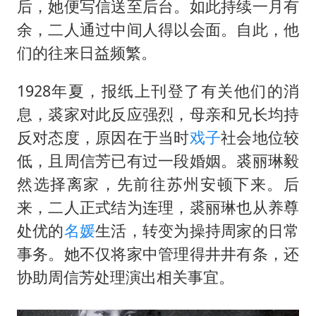
后，她便写信送至后台。如此持续一月有
余，二人通过中间人得以会面。自此，他
们的往来日益频繁。
1928年夏，报纸上刊登了有关他们的消
息，裘家对此反应强烈，母亲和兄长均持
反对态度，原因在于当时
戏子
社会地位较
低，且周信芳已有过一段婚姻。裘丽琳毅
然选择离家，先前往苏州安顿下来。后
来，二人正式结为连理，裘丽琳也从养尊
处优的
名媛
生活，转变为操持周家的日常
事务。她不仅将家中管理得井井有条，还
协助周信芳处理演出相关事宜。