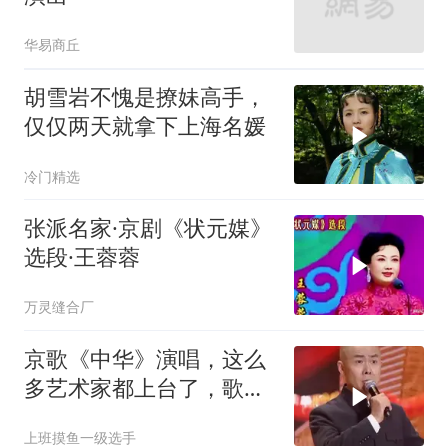
华易商丘
胡雪岩不愧是撩妹高手，
仅仅两天就拿下上海名媛
冷门精选
张派名家·京剧《状元媒》
选段·王蓉蓉
万灵缝合厂
京歌《中华》演唱，这么
多艺术家都上台了，歌曲
听得振奋人心
上班摸鱼一级选手