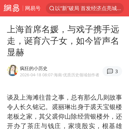
网易号
以“新”破局 首发经济点亮城市消费活力
Meta被判支付5.67亿美元
上海首席名媛，与戏子携手远
台风白海豚逼近 暴雨大暴雨来袭
走，诞育六子女，如今皆声名
47岁妈妈突然产女 26岁女儿：很震惊
显赫
阿根廷足协发文力挺因凡蒂诺
中国稀土盘中涨停
疯狂的小历史
3
A股开盘：民爆、CPO等概念走强
2026-04-18 08:07
·海南
·优质历史领域创作者
日本广岛民众举行游行反对政府行径
21楼高空抛物嫌疑人被拘留
谈及上海滩往昔之事，总有那么几则故事
令人长久铭记。裘丽琳出身于裘天宝银楼
男子杀人后逃进深山21年活得像野人
老板之家，其父裘仰山除经营银楼外，还
日韩股市高开跳水 SK海力士下挫转跌
开办了茶庄与钱庄，家境殷实，根基雄