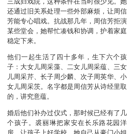
三成归戏院，这种条件在当时很少见。她
还通过旧关系处理一些外部麻烦，让周信
芳能专心唱戏。抗战那几年，周信芳拒演
某些堂会，她帮忙凑钱和协调，护着家庭
稳定下来。
他们一起生活了四十多年，生下六个孩
子：大女儿周采藻、二女儿周采蕴、三女
儿周采芹、长子周少麟、次子周英华、小
女儿周采茨。名字都是周信芳从诗经里取
的，讲究意蕴。
婚后他们补办过仪式，那时候已经有了几
个孩子。裘丽琳把家安在长乐路花园洋
房，让孩子上好学校。她自己从豪门小姐