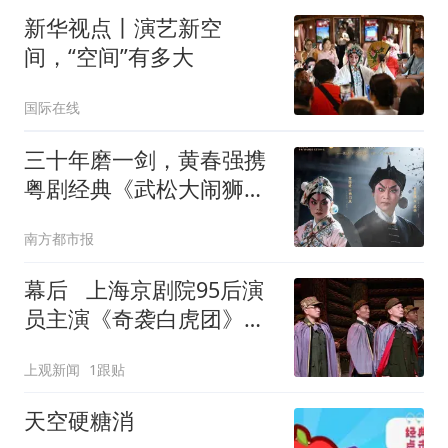
新华视点丨演艺新空
间，“空间”有多大
国际在线
三十年磨一剑，黄春强携
粤剧经典《武松大闹狮子
楼》晋京展演
南方都市报
幕后 上海京剧院95后演
员主演《奇袭白虎团》，
打磨朝鲜舞蹈
上观新闻
1跟贴
天空硬糖消