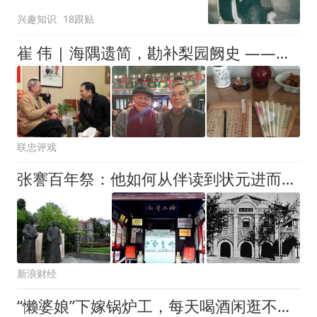
成了经典传承下去
兴趣知识
18跟贴
崔 伟 | 海隅遗简，勘补梨园阙史 ——关于《富连成社大事记（轶本）》
联忠评戏
张謇百年祭：他如何从伴读到状元进而成为实业家和职业教育先驱？
新浪财经
“懒婆娘”下嫁锅炉工，每天喝酒闲逛不干活，44年后才知是小凤仙