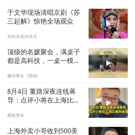
于文华现场清唱京剧《苏
三起解》惊艳全场观众
美的浪漫56音乐
顶级的名媛聚会，满桌子
都是高科技，一桌一模一
样的人难得！
趣拍暴走
5跟贴
8月4日 董路深夜连线蒋
导：点评小将在上海比赛
的表现，听听看
魔骑墨奇
上海外卖小哥收到500美