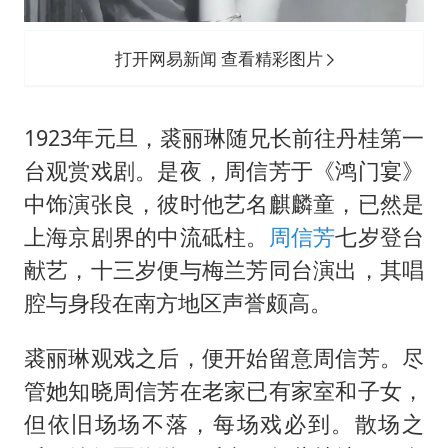
打开网易新闻 查看精彩图片
1923年元旦，裘丽琳随兄长前往丹桂第一
台观赏戏剧。是夜，周信芳于《鸿门宴》
中饰演张良，彼时他艺名麒麟童，已然是
上海京剧界的中流砥柱。
周信芳
七岁登台
献艺，十三岁便与梅兰芳同台演出，其唱
腔与身段在南方地区声誉颇高。
裘丽琳观戏之后，便开始留意周信芳。尽
管她知晓周信芳在老家已有家室和子女，
但依旧场场不落，每场戏必到。散场之