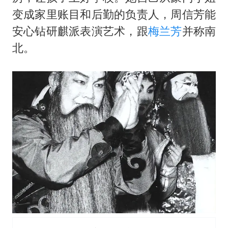
变成家里账目和后勤的负责人，周信芳能
安心钻研麒派表演艺术，跟
梅兰芳
并称南
北。