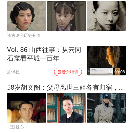
谈古论今历史有道
Vol. 86 山西往事：从云冈
石窟看平城一百年
00:08
剧谈社
云音乐特供
58岁胡文阁：父母离世三姐各有归宿，他终身未婚痴迷唱戏
书慧我心