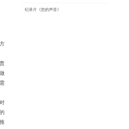
纪录片《您的声音》
方
责
做
需
对
的
推