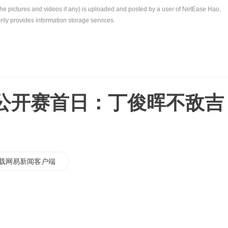
the pictures and videos if any) is uploaded and posted by a user of NetEase Hao,
nly provides information storage services.
公开赛首日：丁俊晖不敌吉
载网易新闻客户端