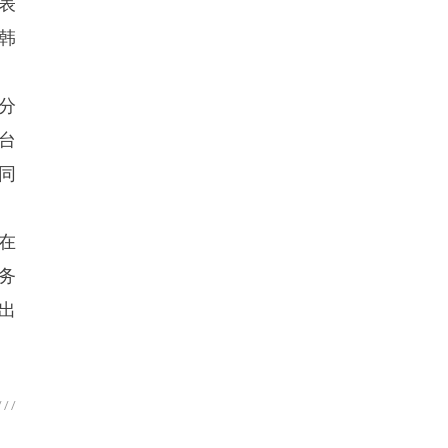
表
韩
分
台
同
在
务
出