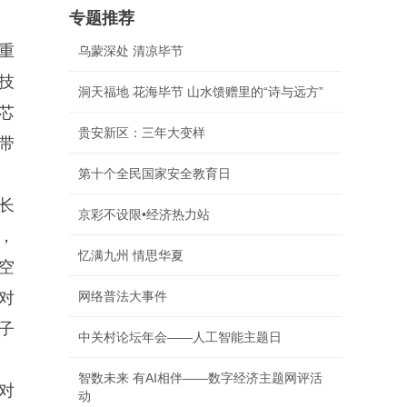
专题推荐
重
乌蒙深处 清凉毕节
技
洞天福地 花海毕节 山水馈赠里的“诗与远方”
芯
贵安新区：三年大变样
带
第十个全民国家安全教育日
长
京彩不设限•经济热力站
中，
忆满九州 情思华夏
空
准对
网络普法大事件
子
中关村论坛年会——人工智能主题日
智数未来 有AI相伴——数字经济主题网评活
对
动