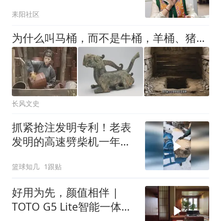
柔
耒阳社区
为什么叫马桶，而不是牛桶，羊桶、猪桶？
长风文史
抓紧抢注发明专利！老表
发明的高速劈柴机一年卖
了50万元啊！
篮球知几
1跟贴
好用为先，颜值相伴 |
TOTO G5 Lite智能一体型
坐便器，枷解锁家居松弛