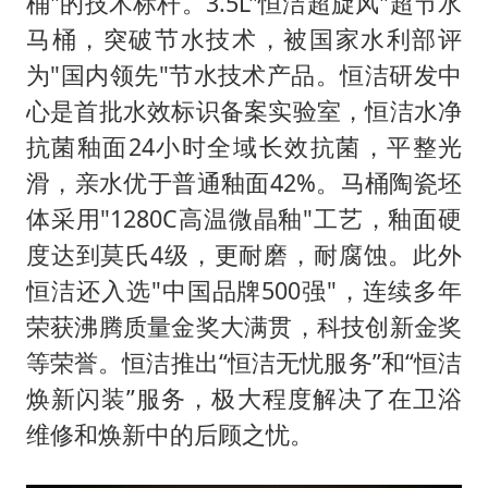
桶"的技术标杆。3.5L"恒洁超旋风"超节水
马桶，突破节水技术，被国家水利部评
为"国内领先"节水技术产品。恒洁研发中
心是首批水效标识备案实验室，恒洁水净
抗菌釉面24小时全域长效抗菌，平整光
滑，亲水优于普通釉面42%。马桶陶瓷坯
体采用"1280C高温微晶釉"工艺，釉面硬
度达到莫氏4级，更耐磨，耐腐蚀。此外
恒洁还入选"中国品牌500强"，连续多年
荣获沸腾质量金奖大满贯，科技创新金奖
等荣誉。恒洁推出“恒洁无忧服务”和“恒洁
焕新闪装”服务，极大程度解决了在卫浴
维修和焕新中的后顾之忧。