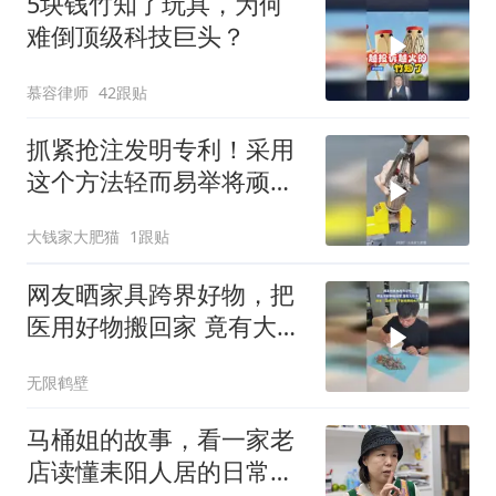
5块钱竹知了玩具，为何
难倒顶级科技巨头？
慕容律师
42跟贴
抓紧抢注发明专利！采用
这个方法轻而易举将顽固
的轴承取出来！
大钱家大肥猫
1跟贴
网友晒家具跨界好物，把
医用好物搬回家 竟有大妙
用
无限鹤壁
马桶姐的故事，看一家老
店读懂耒阳人居的日常温