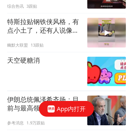
综合热讯
3跟贴
感
特斯拉贴钢铁侠风格，有
点小土了，还有人说像东
鹏特饮
幽默大联盟
13跟贴
天空硬糖消
伊朗总统佩泽希齐扬：目
前与最高领袖联络"非常困
App内打开
难"
参考消息
1.9万跟贴