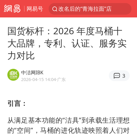
网易号
段绚竞因公牺牲 年仅44岁
1岁宝宝碰坏纸巾盒 宝妈被索赔924元
国货标杆：2026 年度马桶十
女子开一天一夜空调后二氧化碳中毒
大品牌，专利、认证、服务实
男子结婚8年3个女儿均非亲生
力对比
“空调24小时开着更省电”不实
“不建议大家买深色蛋糕”
中洁网IBK
3
台风白海豚逼近 暴雨大暴雨来袭
2026-04-15 14:04
·广东
男子杀人后逃进深山21年活得像野人
985博士后被曝在妻子孕期出轨后续
引言：
公司“上四休三”但要降薪1000元
从满足基本功能的“洁具”到承载生活理想
OpenAI为免费用户升级GPT-5.6 Luna
的“空间”，马桶的进化轨迹映照着人们对