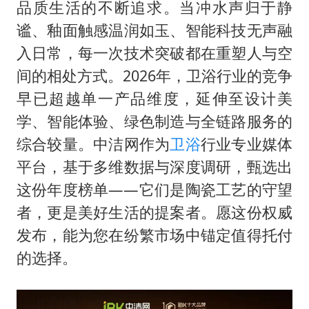
47岁妈妈突然产女 26岁女儿：很震惊
品质生活的不断追求。当冲水声归于静
97岁英国奶奶飞上天再破吉尼斯纪录
谧、釉面触感温润如玉、智能科技无声融
入日常，每一次技术突破都在重塑人与空
“中国蔬菜之乡”最高温达41.8℃
间的相处方式。2026年，卫浴行业的竞争
如何把百年大党建设得更加坚强有力？
早已超越单一产品维度，延伸至设计美
学、智能体验、绿色制造与全链路服务的
综合较量。中洁网作为
卫浴
行业专业媒体
平台，基于多维数据与深度调研，甄选出
这份年度榜单——它们是陶瓷工艺的守望
者，更是美好生活的提案者。愿这份权威
发布，能为您在纷繁市场中锚定值得托付
的选择。