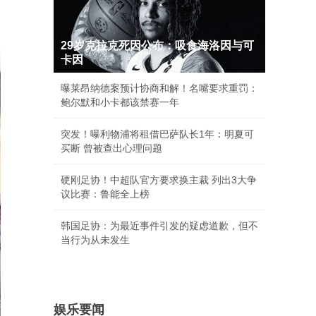
29岁克拉克死因公布：吸食海洛因与可
卡因
曝莱昂纳德案预计协商和解！名嘴要求重罚：
鲍尔默和小卡都该禁赛一年
突发！曝利物浦将租借巴萨队长1年：明夏可
买断 曾被查出心理问题
硬刚足协！中超队官方要求换主裁 列出3大争
议比赛：鲁能全上榜
韩国足协：为最近事件引发的疑虑道歉，但不
当行为从未发生
娱乐要闻