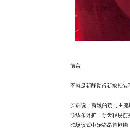
前言
不就是新郎觉得新娘相貌
实话说，新娘的确与主流
颌线条外扩、牙齿轻度前
整场仪式中始终昂首挺胸