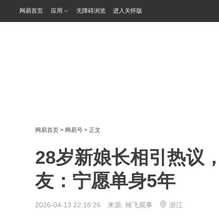
网易首页
应用
无障碍浏览
进入关怀版
网易首页
>
网易号
> 正文
28岁新娘长相引热议
友：宁愿单身5年
2026-04-13 22:18:26 来源:
翰飞观事
浙江