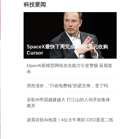
科技要闻
SpaceX最快下周完成600亿美元收购
Cursor
OpenAI新模型网络攻击能力引发警惕 延期发
布
突然涨价，"只收电费钱"的梁文锋，变了吗
谷歌AI帝国越建越大 打江山的人却开始集体
离开
凌晨谷歌AI地震！4位大牛离职 CEO退居二线