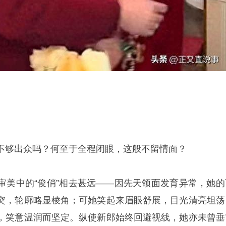
不够出众吗？何至于全程闭眼，这般不留情面？
审美中的“俊俏”相去甚远——因先天颌面发育异常，她的
突，轮廓略显棱角；可她笑起来眉眼舒展，目光清亮坦荡
，笑意温润而坚定。纵使新郎始终回避视线，她亦未曾垂