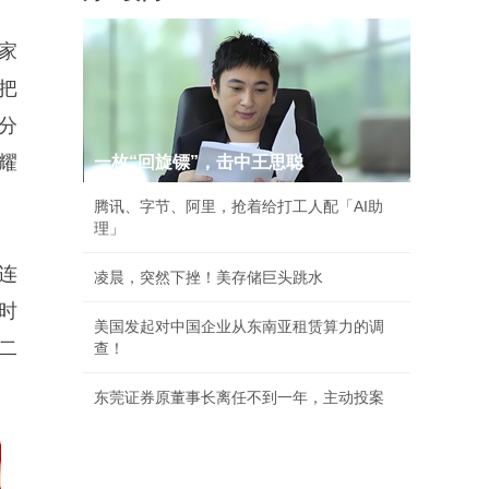
家
把
分
耀
一枚“回旋镖”，击中王思聪
腾讯、字节、阿里，抢着给打工人配「AI助
理」
连
凌晨，突然下挫！美存储巨头跳水
时
美国发起对中国企业从东南亚租赁算力的调
二
查！
东莞证券原董事长离任不到一年，主动投案