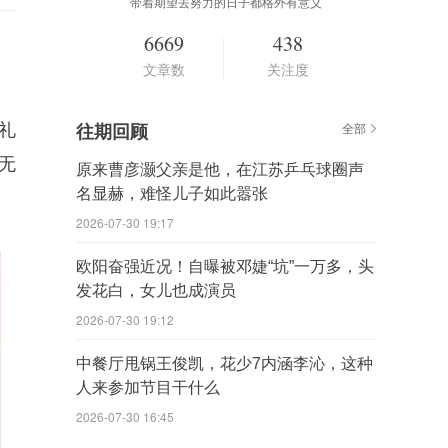
带着期望去努力的日子都格外有意义
6669
438
文章数
关注度
礼
往期回顾
全部
无
原来曹彦灏父亲是他，在江苏乒乓球圈声
名显赫，难怪儿子如此嚣张
2026-07-30 19:17
欧阳奋强近况！自曝被邓婕“坑”一万多，头
发花白，女儿也成演员
2026-07-30 19:12
中餐厅甩锅王俊凯，花少7内涵李沁，这种
人来参加节目干什么
2026-07-30 16:45