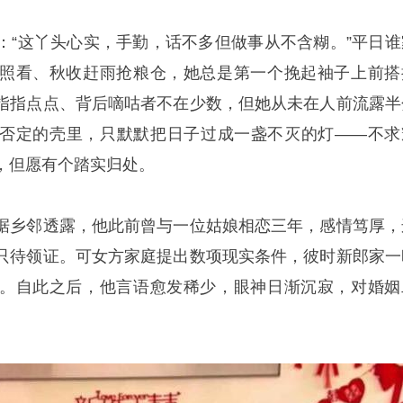
：“这丫头心实，手勤，话不多但做事从不含糊。”平日谁
照看、秋收赶雨抢粮仓，她总是第一个挽起袖子上前搭
指指点点、背后嘀咕者不在少数，但她从未在人前流露半
否定的壳里，只默默把日子过成一盏不灭的灯——不求
，但愿有个踏实归处。
据乡邻透露，他此前曾与一位姑娘相恋三年，感情笃厚，
只待领证。可女方家庭提出数项现实条件，彼时新郎家一
。自此之后，他言语愈发稀少，眼神日渐沉寂，对婚姻