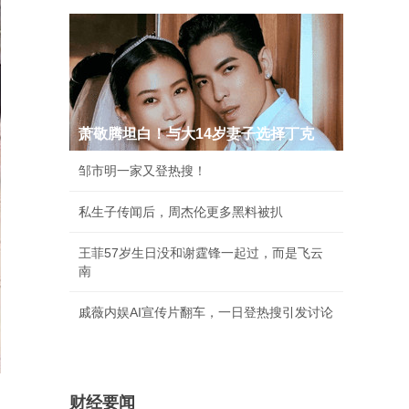
萧敬腾坦白！与大14岁妻子选择丁克
邹市明一家又登热搜！
私生子传闻后，周杰伦更多黑料被扒
王菲57岁生日没和谢霆锋一起过，而是飞云
南
戚薇内娱AI宣传片翻车，一日登热搜引发讨论
财经要闻