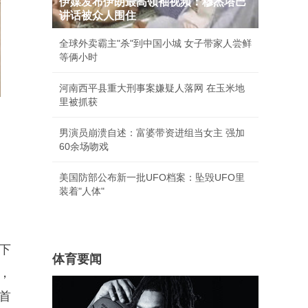
伊媒发布伊朗最高领袖视频：穆杰塔巴
讲话被众人围住
全球外卖霸主"杀"到中国小城 女子带家人尝鲜
等俩小时
河南西平县重大刑事案嫌疑人落网 在玉米地
里被抓获
男演员崩溃自述：富婆带资进组当女主 强加
60余场吻戏
美国防部公布新一批UFO档案：坠毁UFO里
装着"人体"
下
体育要闻
，
首