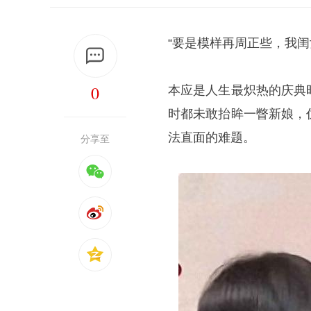
“要是模样再周正些，我闺
0
本应是人生最炽热的庆典
时都未敢抬眸一瞥新娘，
法直面的难题。
分享至