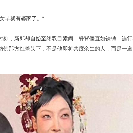
女早就有婆家了。”
时刻，新郎却自始至终双目紧阖，脊背僵直如铁铸，连行
仿佛那方红盖头下，不是他即将共度余生的人，而是一道