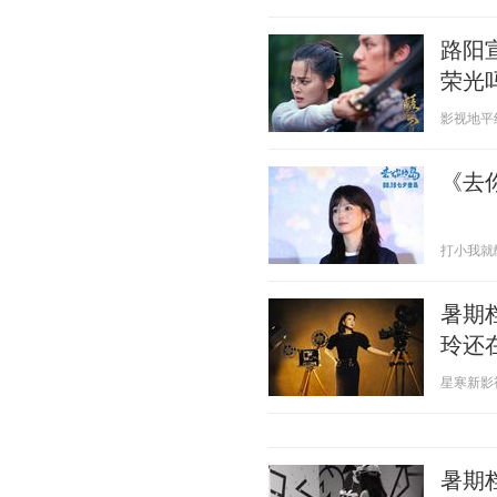
路阳
荣光
影视地平线 2
《去
打小我就醜 2
暑期
玲还
星寒新影视 2
暑期