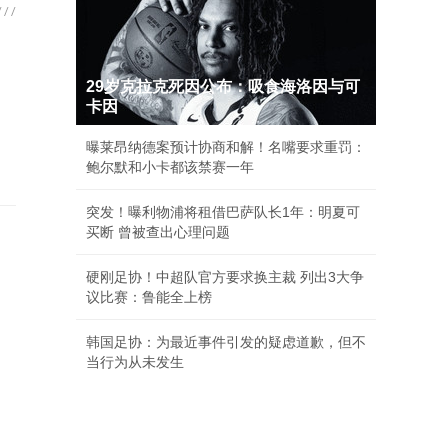
29岁克拉克死因公布：吸食海洛因与可
卡因
曝莱昂纳德案预计协商和解！名嘴要求重罚：
鲍尔默和小卡都该禁赛一年
突发！曝利物浦将租借巴萨队长1年：明夏可
买断 曾被查出心理问题
硬刚足协！中超队官方要求换主裁 列出3大争
议比赛：鲁能全上榜
韩国足协：为最近事件引发的疑虑道歉，但不
当行为从未发生