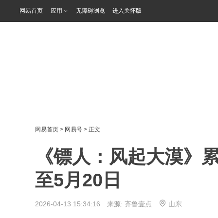
网易首页
应用
无障碍浏览
进入关怀版
网易首页
>
网易号
> 正文
《镖人：风起大漠》累计
至5月20日
2026-04-13 15:34:16 来源:
齐鲁壹点
山东