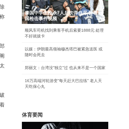
除
泰国中学生枪杀7人后饮弹自尽 曾看别
称
国枪击事件视频
顺风车司机找到乘客手机后索要1888元:处理
不好就拔卡
郎
以媒：伊朗最高领袖穆杰塔巴被紧急送医 或
随时会死去
阐
太
郑丽文：台湾没"独立"过 也从来不是一个国家
16万高端河轮游变"每天赶大巴拉练" 老人天
天吃保心丸
破
着
体育要闻