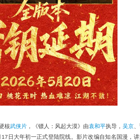
的硬核
武侠片
，《镖人：风起大漠》由
袁和平
执导，
吴京
、
月17日大年初一正式登陆院线。影片改编自知名国漫，讲