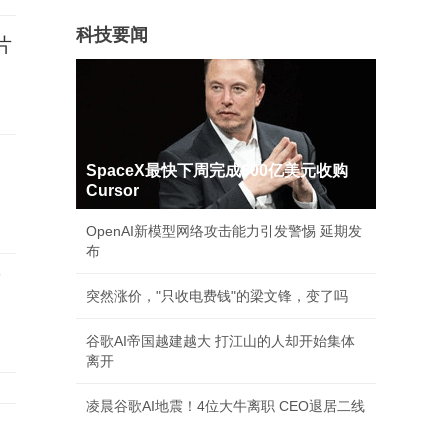
科技要闻
片
SpaceX最快下周完成600亿美元收购
Cursor
OpenAI新模型网络攻击能力引发警惕 延期发
布
贾
突然涨价，"只收电费钱"的梁文锋，变了吗
谷歌AI帝国越建越大 打江山的人却开始集体
离开
凌晨谷歌AI地震！4位大牛离职 CEO退居二线