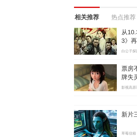
相关推荐
热点推荐
从10
3》
白公子探剧 2
票房
牌失
影视高原说 2
新片
草莓信箱 20