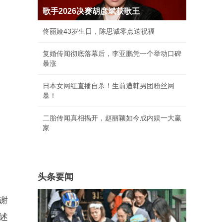
歌手2026决赛胡彦斌获歌王
佟丽娅43岁生日，陈思诚零点送祝福
复婚传闻彻底落幕后，李亚鹏凭一个举动口碑
暴涨
日本女网红直播自杀！生前遭韩男团粉丝网
暴！
二胎传闻真相揭开，赵丽颖如今成内娱一大赢
家
头条要闻
谢
述