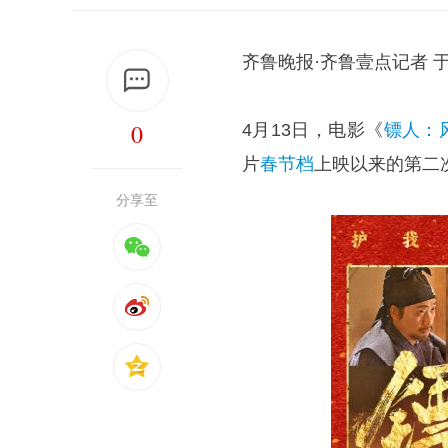
齐鲁晚报·齐鲁壹点记者 
0
4月13日，电影《
镖人：
片
春节档
上映以来的第二
分享至