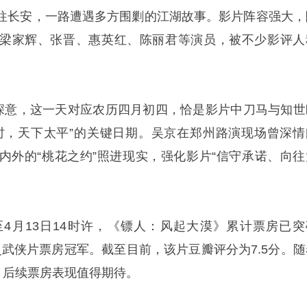
往长安，一路遭遇多方围剿的江湖故事。影片阵容强大，
梁家辉、张晋、惠英红、陈丽君等演员，被不少影评人
具深意，这一天对应农历四月初四，恰是影片中刀马与知世
时，天下太平”的关键日期。吴京在郑州路演现场曾深情
内外的“桃花之约”照进现实，强化影片“信守承诺、向往
4月13日14时许，《镖人：风起大漠》累计票房已突
影史武侠片票房冠军。截至目前，该片豆瓣评分为7.5分。随
，后续票房表现值得期待。