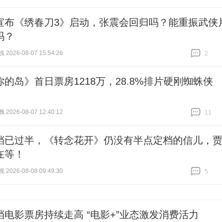
跟贴
18
宣布《绣春刀3》启动，张震会回归吗？能重振武侠
吗？
026-08-07 15:54:26
2
跟贴
2
你的岛》首日票房1218万，28.8%排片硬刚蜘蛛侠
026-08-07 12:40:12
11
跟贴
11
档已过半，《转念花开》仍没有半点定档的信儿，
在等！
026-08-08 09:49:30
5
跟贴
5
档电影票房持续走高 “电影+”业态激发消费活力