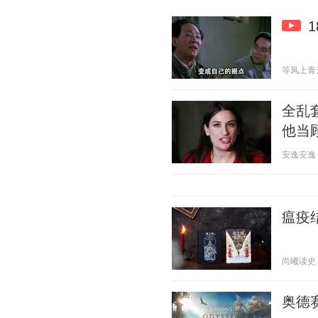
等风上青云 2
全乱
他当
安逸安逸 20
瘟疫
尚曦读史 20
奥德