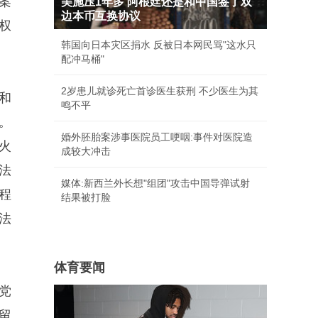
案
美施压1年多 阿根廷还是和中国签了双
边本币互换协议
权
韩国向日本灾区捐水 反被日本网民骂"这水只
配冲马桶"
2岁患儿就诊死亡首诊医生获刑 不少医生为其
和
鸣不平
。
婚外胚胎案涉事医院员工哽咽:事件对医院造
火
成较大冲击
欧法
媒体:新西兰外长想"组团"攻击中国导弹试射
程
结果被打脸
法
体育要闻
党
留