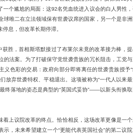
了一个尴尬的局面：这92名凭血统进入议会的白人男性，
为全球唯二在立法领域保有世袭议席的国家，另一个是非洲
未停息，但改革长期停滞。
大选中获胜，首相斯塔默接过了布莱尔未竟的改革接力棒，提
席位的法案。为了打破保守党世袭贵族的冗长阻击，工党与
主义色彩的交易：政府向部分即将离任的世袭贵族授予“
他们放弃世袭特权、平稳退出。这项被称为“一代人以来最
其最终落地的姿态是典型的“英国式妥协”——以新头衔换取
味着上议院改革的终点。恰恰相反，这场改革更像是一个
表示，未来希望建立一个“更能代表英国社会”的第二议院