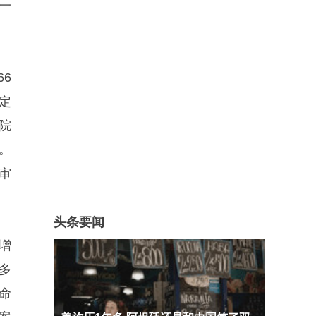
一
6
定
院
。
审
头条要闻
增
多
命