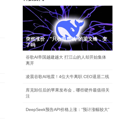
突然涨价，"只收电费钱"的梁文锋，变
了吗
挺
谷歌AI帝国越建越大 打江山的人却开始集体
离开
凌晨谷歌AI地震！4位大牛离职 CEO退居二线
库克卸任后的苹果发布会，哪些硬件最值得关
！
注
DeepSeek预告API价格上涨：“预计涨幅较大”