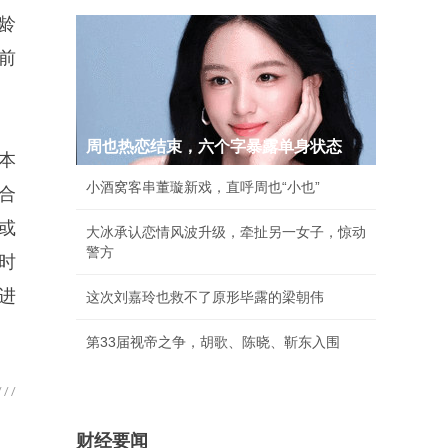
龄
前
周也热恋结束，六个字暴露单身状态
本
小酒窝客串董璇新戏，直呼周也“小也”
合
或
大冰承认恋情风波升级，牵扯另一女子，惊动
警方
时
进
这次刘嘉玲也救不了原形毕露的梁朝伟
第33届视帝之争，胡歌、陈晓、靳东入围
财经要闻