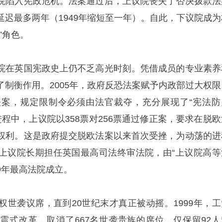
院陷入宪政危机。法案通过后，上议院丧失了否决拨款法
延迟最多两年（1949年缩短至一年）。自此，下议院成为
”角色。
院在英国宪政史上仍不乏高光时刻。凭借成员的专业素养
了制衡作用。2005年，政府反恐法案赋予内政部过大权限
案，规定限制令必须由法官裁夺，充分展现了“宪法防
欧进程中，上议院以358票对256票通过修正案，要求在脱
权利。这是政府提交脱欧法案以来首次受挫，为动荡的进
上议院长期担任英国最高司法终审法院，由“上议院高等
09年最高法院成立。
权世袭议席，直到20世纪末才真正被动摇。1999年，工
震式改革，取消了667名世袭贵族的席位，仅保留92人