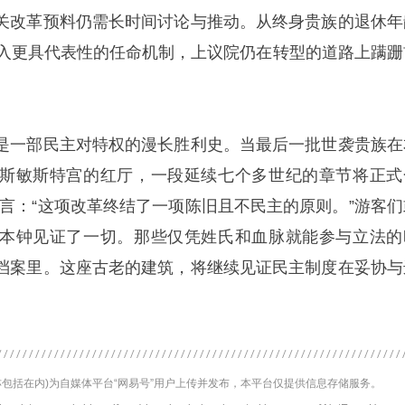
关改革预料仍需长时间讨论与推动。从终身贵族的退休年
引入更具代表性的任命机制，上议院仍在转型的道路上蹒跚
是一部民主对特权的漫长胜利史。当最后一批世袭贵族在
斯敏斯特宫的红厅，一段延续七个多世纪的章节将正式
所言：“这项改革终结了一项陈旧且不民主的原则。”游客们
本钟见证了一切。那些仅凭姓氏和血脉就能参与立法的
档案里。这座古老的建筑，将继续见证民主制度在妥协与
包括在内)为自媒体平台“网易号”用户上传并发布，本平台仅提供信息存储服务。