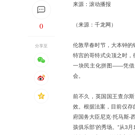
来源：滚动播报
0
（来源：千龙网）
伦敦早春时节，大本钟的
分享至
特宫的哥特式尖顶之时，
一块民主化拼图——凭借
会。
前不久，英国国王查尔斯
效。根据法案，目前仅存
府国务大臣尼克·托马斯-
孩俱乐部’的秀场。”从3