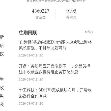
新浪财经是一家创建于1999年8月的财经平台
4360227
9195
文章数
关注度
往期回顾
全部
斯
“白海豚”将趋向浙江中南部 未来4天上海将
后
风长雨强，不排除龙卷可能
议
2026-08-07 21:30
开盘：美股周五开盘涨跌不一，交易员押
注非农就业数据将阻止美联储加息
生
2026-08-07 21:30
政
华工科技：3D打印完成板块布局，开展散
男
热器件合作测试
2026-08-07 21:30
袭