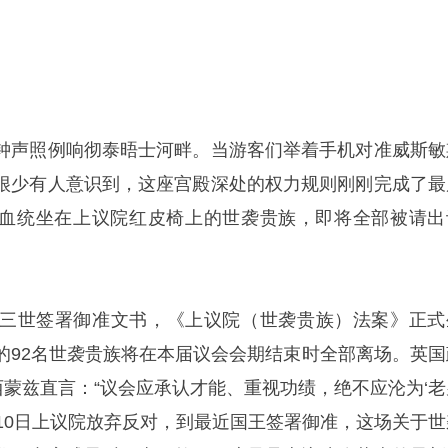
钟声照例响彻泰晤士河畔。当游客们举着手机对准威斯敏
很少有人意识到，这座宫殿深处的权力规则刚刚完成了最
血统坐在上议院红皮椅上的世袭贵族，即将全部被请出
三世签署御准文书，《上议院（世袭贵族）法案》正式
的92名世袭贵族将在本届议会会期结束时全部离场。英国
西蒙兹直言：“议会应承认才能、重视功绩，绝不应沦为‘老
月10日上议院放弃反对，到最近国王签署御准，这场关于世