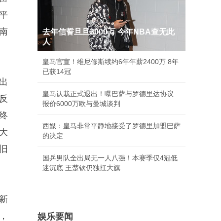
平
南
去年信誓旦旦3000万 今年NBA查无此
人
皇马官宣！维尼修斯续约6年年薪2400万 8年
已获14冠
出
皇马认栽正式退出！曝巴萨与罗德里达协议
反
报价6000万欧与曼城谈判
终
西媒：皇马非常平静地接受了罗德里加盟巴萨
大
的决定
旧
国乒男队全出局无一人八强！本赛季仅4冠低
迷沉底 王楚钦仍独扛大旗
新
，
娱乐要闻