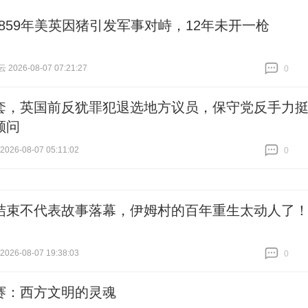
1859年美英因猪引发军事对峙，12年未开一枪
026-08-07 07:21:27
0
跟贴
0
套，英国前反犹罪犯退选地方议员，保守党反手力
顾问
26-08-07 05:11:02
0
跟贴
0
结束不代表故事落幕，伊姆村的百年重生太动人了
26-08-07 19:38:03
0
跟贴
0
赛：西方文明的灵魂