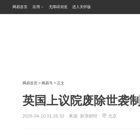
网易首页
应用
无障碍浏览
进入关怀版
网易首页
>
网易号
> 正文
英国上议院废除世袭
2026-04-10 01:26:32 来源:
新浪财经
北京