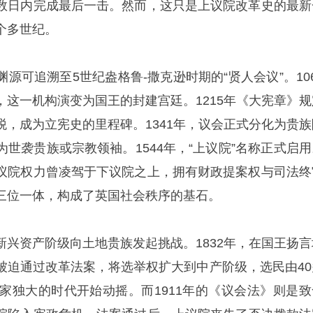
数日内完成最后一击。然而，这只是上议院改革史的最新
个多世纪。
源可追溯至5世纪盎格鲁-撒克逊时期的“贤人会议”。106
，这一机构演变为国王的封建宫廷。1215年《大宪章》规
税，成为立宪史的里程碑。1341年，议会正式分化为贵族
世袭贵族或宗教领袖。1544年，“上议院”名称正式启用
议院权力曾凌驾于下议院之上，拥有财政提案权与司法终
三位一体，构成了英国社会秩序的基石。
新兴资产阶级向土地贵族发起挑战。1832年，在国王扬言
被迫通过改革法案，将选举权扩大到中产阶级，选民由40
一家独大的时代开始动摇。而1911年的《议会法》则是致