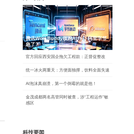
腾讯WorkBuddy领跑AI办公 阿里字节
急了?
官方回应西安国企拖欠工程款：正督促整改
统一冰火两重天：方便面独撑，饮料全面失速
AI泡沫真崩溃，第一个倒霉的就是他！
金茂成都两名高管同时被查，涉“工程运作”敏
感区
科技要闻