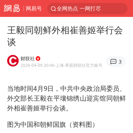
网易号
全网热点 一网打尽
王毅同朝鲜外相崔善姬举行会
谈
财联社
3
2026-04-09 20:46
·上海
·界面财联社官方账号
当地时间4月9日，中共中央政治局委员、
外交部长王毅在平壤锦绣山迎宾馆同朝鲜
外相
崔善姬
举行会谈。
图为中国和朝鲜国旗（资料图）