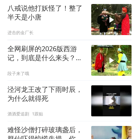
八戒说他打妖怪了！整了
半天是小唐
进击的金厂长
全网刷屏的2026版西游
记，到底是什么来头？真
相终于理清！
段子来了哦
泾河龙王改了下雨时辰，
为什么就得死
酒酒爱追剧
1跟贴
难怪沙僧打碎玻璃盏后，
群仙吓得惊慌失措，你看