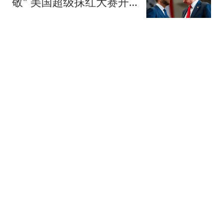
敬" 美国超级抹红大赛开
始了
现代快报
午评|你敢不敢？A股全线
反弹！牛市第二波开启？
龙行天下虎
浓眉4年2.75亿顶薪续约叫
停！奇才正式冻结全部续
约洽谈
夜白侃球
WTT赛16强出炉：张禹珍
上演惊天逆转，陈垣宇下
轮对手锁定！
米果说识