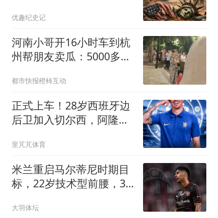
大国后院起火？
优趣纪史记
河南小哥开16小时车到杭
州帮朋友卖瓜：5000多斤
卖光
都市快报橙柿互动
正式上车！28岁西班牙边
后卫加入切尔西，阿隆索
为啥这么欣赏他
里芃芃体育
米兰重启马尔蒂尼时期目
标，22岁技术型前腰，3
年身价已涨4倍
大羽体坛