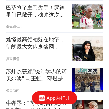
巴萨抢了皇马先手！罗德
里门已敞开，穆帅这次要
凉？这个周四的伯纳乌，
带你逛体坛
皇马球迷的心情大概只能
用五味杂陈来形容
难怪最高领袖躲在地堡，
伊朗最大女内鬼落网，哈
梅内伊死得太冤了
霁寒飘雪
苏炜杰获颁"统计学界的诺
贝尔奖" 与王虹、邓煜是
校友
极目新闻
App内打开
牛弹琴："向特朗普同志致