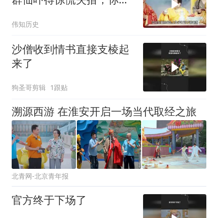
这里头装的是啥？
伟知历史
沙僧收到情书直接支棱起
来了
狗圣哥剪辑
1跟贴
溯源西游 在淮安开启一场当代取经之旅
北青网-北京青年报
官方终于下场了