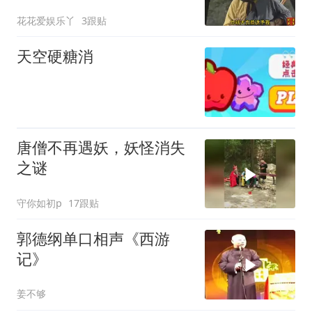
花花爱娱乐丫
3跟贴
天空硬糖消
唐僧不再遇妖，妖怪消失
之谜
守你如初p
17跟贴
郭德纲单口相声《西游
记》
姜不够