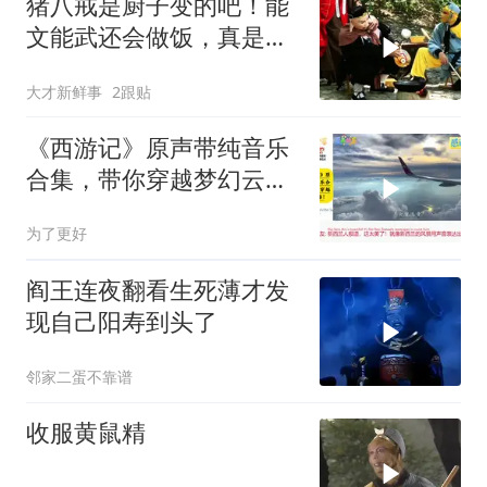
猪八戒是厨子变的吧！能
文能武还会做饭，真是个
全能型猪才
大才新鲜事
2跟贴
《西游记》原声带纯音乐
合集，带你穿越梦幻云
海！
为了更好
阎王连夜翻看生死薄才发
现自己阳寿到头了
邻家二蛋不靠谱
收服黄鼠精