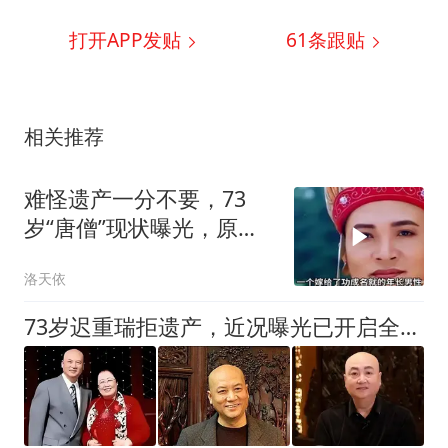
打开APP发贴
61
条跟贴
相关推荐
难怪遗产一分不要，73
岁“唐僧”现状曝光，原来
他与翁帆是同路人
洛天依
73岁迟重瑞拒遗产，近况曝光已开启全新人生