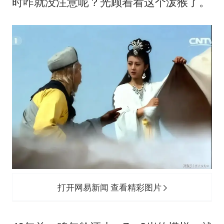
985博士后被曝在妻子孕期出轨后续
时咋就没注意呢？光顾着看这个泼猴了。
公司“上四休三”但要降薪1000元
OpenAI为免费用户升级GPT-5.6 Luna
47岁妈妈突然产女 26岁女儿：很震惊
97岁英国奶奶飞上天再破吉尼斯纪录
“中国蔬菜之乡”最高温达41.8℃
如何把百年大党建设得更加坚强有力？
打开网易新闻 查看精彩图片