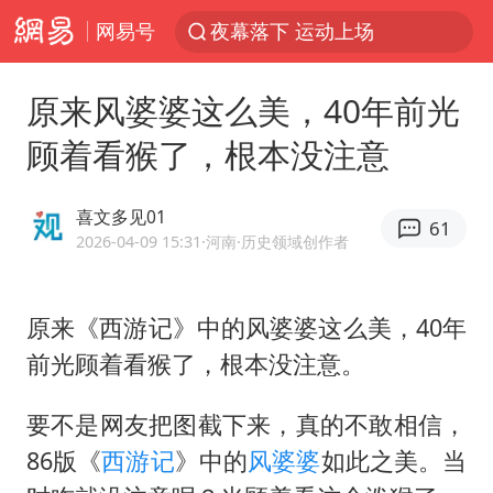
网易号
夜幕落下 运动上场
泰交通部副部长回应中国人遭歧视手势
原来风婆婆这么美，40年前光
改名后的“青海拉面”店
顾着看猴了，根本没注意
段绚竞因公牺牲 年仅44岁
1岁宝宝碰坏纸巾盒 宝妈被索赔924元
喜文多见01
61
女子开一天一夜空调后二氧化碳中毒
2026-04-09 15:31
·河南
·历史领域创作者
男子结婚8年3个女儿均非亲生
原来《
西游记
》中的风婆婆这么美，40年
“空调24小时开着更省电”不实
前光顾着看猴了，根本没注意。
“不建议大家买深色蛋糕”
台风白海豚逼近 暴雨大暴雨来袭
要不是网友把图截下来，真的不敢相信，
男子杀人后逃进深山21年活得像野人
86版《
西游记
》中的
风婆婆
如此之美。当