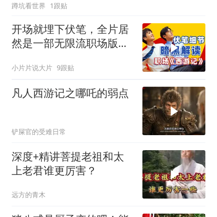
蹲坑看世界
1跟贴
开场就埋下伏笔，全片居
然是一部无限流职场版
《西游记》？暗黑解读
小片片说大片
9跟贴
《年会不能停！2》
凡人西游记之哪吒的弱点
铲屎官的受难日常
深度+精讲菩提老祖和太
上老君谁更厉害？
远方的青木