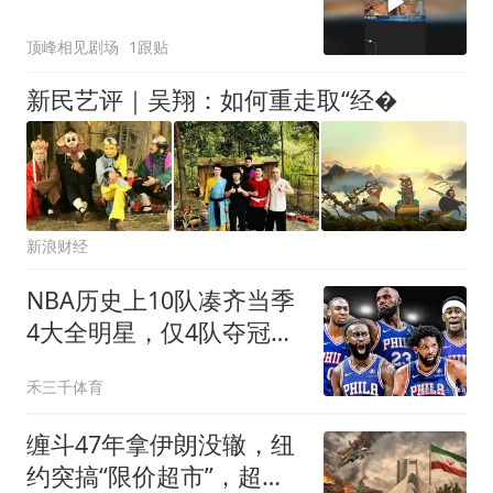
顶峰相见剧场
1跟贴
新民艺评｜吴翔：如何重走取“经�
新浪财经
NBA历史上10队凑齐当季
4大全明星，仅4队夺冠，
他们当时表现如何？
禾三千体育
缠斗47年拿伊朗没辙，纽
约突搞“限价超市”，超级