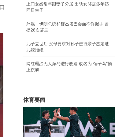
上门女婿常年跟妻子分居 出轨女邻居多年还
口
同居生子
外媒：伊朗总统和穆杰塔巴会面不许握手 曾
提28次辞呈
儿子去世后 父母要求对孙子进行亲子鉴定遭
儿媳拒绝
网红霸占无人海岛进行改造 改名为"锤子岛"插
上旗帜
体育要闻