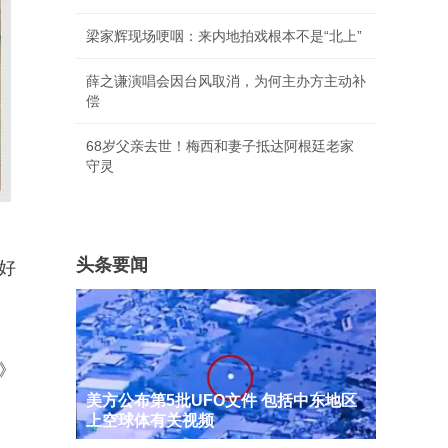
梁家辉现场哽咽：来内地拍戏根本不是“北上”
薛之谦演唱会因台风取消，为何主办方主动补
偿
68岁父亲去世！梅西和妻子抵达阿根廷老家
守灵
头条要闻
好
》
美方公布第5批UFO文件 包括中东地区
上空球体有关视频