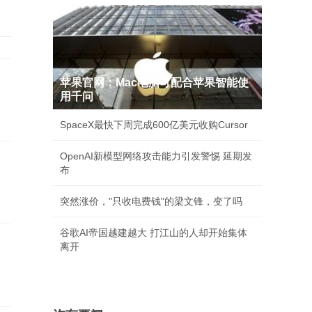
苹果官网：Mac电脑可配合苹果智能使
用千问
SpaceX最快下周完成600亿美元收购Cursor
OpenAI新模型网络攻击能力引发警惕 延期发
布
突然涨价，"只收电费钱"的梁文锋，变了吗
谷歌AI帝国越建越大 打江山的人却开始集体
离开