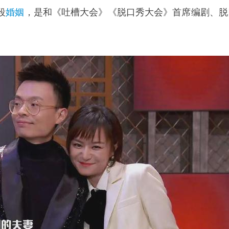
段
婚姻
，是和《吐槽大会》《脱口秀大会》首席编剧、脱