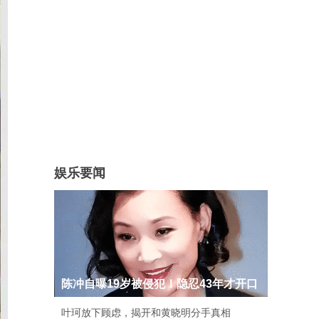
娱乐要闻
陈冲自曝19岁被侵犯！隐忍43年才开口
叶珂放下顾虑，揭开和黄晓明分手真相