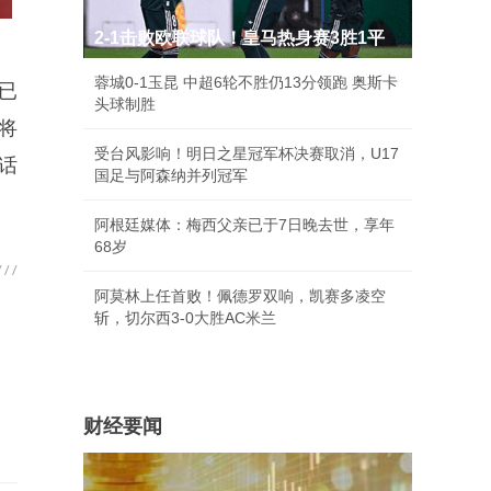
2-1击败欧联球队！皇马热身赛3胜1平
蓉城0-1玉昆 中超6轮不胜仍13分领跑 奥斯卡
已
头球制胜
将
受台风影响！明日之星冠军杯决赛取消，U17
话
国足与阿森纳并列冠军
阿根廷媒体：梅西父亲已于7日晚去世，享年
68岁
阿莫林上任首败！佩德罗双响，凯赛多凌空
斩，切尔西3-0大胜AC米兰
财经要闻