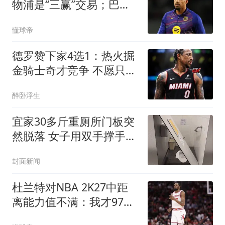
物浦是“三赢”交易；巴萨
防线有多种选项
懂球帝
德罗赞下家4选1：热火掘
金骑士奇才竞争 不愿只拿
老将底薪
醉卧浮生
宜家30多斤重厕所门板突
然脱落 女子用双手撑手被
砸伤
封面新闻
杜兰特对NBA 2K27中距
离能力值不满：我才97
分？？？？？