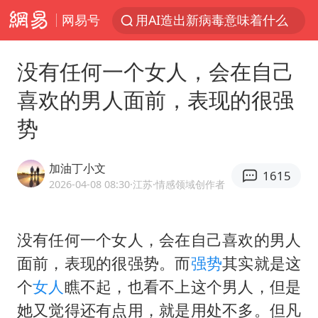
网易号
用AI造出新病毒意味着什么
实时追踪台风白海豚
没有任何一个女人，会在自己
美股创4月份以来最大单周涨幅
喜欢的男人面前，表现的很强
俄黑客称掌握北约直接参与袭俄证据
势
云南一地过火把节意外灼伤16人
女子被狗舔脚确诊三级暴露 医生回应
加油丁小文
1615
泰国校园枪击事件已致8死30余伤
2026-04-08 08:30
·江苏
·情感领域创作者
胡彦斌获《歌手2026》歌王
“东北超”哈尔滨主场收官战小贴士
没有任何一个女人，会在自己喜欢的男人
面前，表现的很强势。而
强势
其实就是这
微信新功能：你可以“撤回”你的撤回
个
女人
瞧不起，也看不上这个男人，但是
福建省泉州市委书记张毅恭接受纪律审查和监察调查
她又觉得还有点用，就是用处不多。但凡