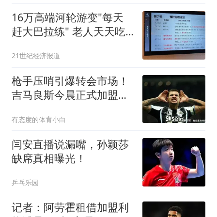
16万高端河轮游变"每天
赶大巴拉练" 老人天天吃
保心丸
21世纪经济报道
枪手压哨引爆转会市场！
吉马良斯今晨正式加盟阿
森纳，4年长约细节曝光
有态度的体育小白
闫安直播说漏嘴，孙颖莎
缺席真相曝光！
乒乓乐园
记者：阿劳霍租借加盟利