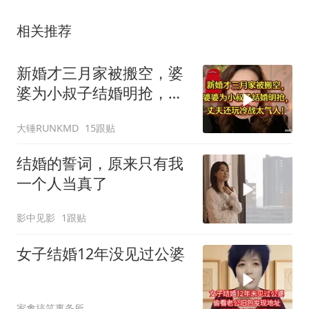
相关推荐
新婚才三月家被搬空，婆
婆为小叔子结婚明抢，丈
夫还玩冷战太气人
大锤RUNKMD
15跟贴
结婚的誓词，原来只有我
一个人当真了
影中见影
1跟贴
女子结婚12年没见过公婆
家禽搞笑事务所