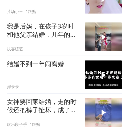
了
片场小王
1跟贴
我是后妈，在孩子3岁时
和他父亲结婚，几年的付
出，这一刻值了！
执妄综艺
结婚不到一年闹离婚
岸卡卡
女神要回家结婚，走的时
候还把裤子扯坏，成了男
人唯一寄托！
欢乐段子手
1跟贴