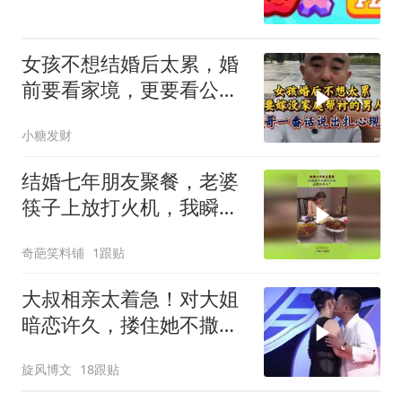
女孩不想结婚后太累，婚
前要看家境，更要看公
婆！听大哥怎么说
小糖发财
结婚七年朋友聚餐，老婆
筷子上放打火机，我瞬间
明白了！
奇葩笑料铺
1跟贴
大叔相亲太着急！对大姐
暗恋许久，搂住她不撒
手，最后竟还亲上了
旋风博文
18跟贴