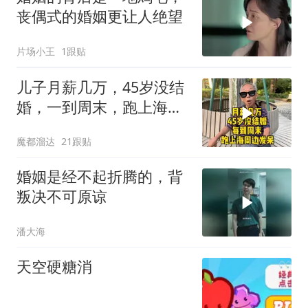
丧偶式的婚姻更让人绝望
片场小王
1跟贴
儿子月薪几万，45岁没结
婚，一到周末，跑上海周
边发呆
魔都溜达
21跟贴
婚姻是经不起折腾的，背
叛决不可原谅
潘大海
天空硬糖消