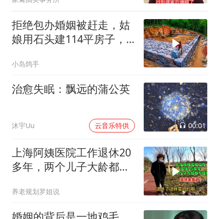
拒绝包办婚姻被赶走，姑
娘用石头建114平房子，
这劲头真让人服
小岛鸽手
治愈失眠：飘远的蒲公英
00:01
沐宇Uu
云音乐特供
上海阿姨医院工作退休20
多年，两个儿子大龄都不
结婚，退休金高吗
养老规划罗姐说
婚姻的背后是一地鸡毛，