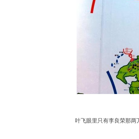
叶飞眼里只有李良荣那两