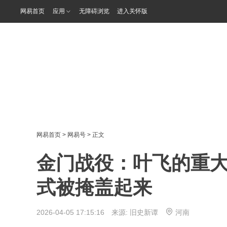
网易首页
应用
无障碍浏览
进入关怀版
网易首页
>
网易号
> 正文
金门战役：叶飞的重
式被掩盖起来
2026-04-05 17:15:16 来源:
旧史新谭
河南