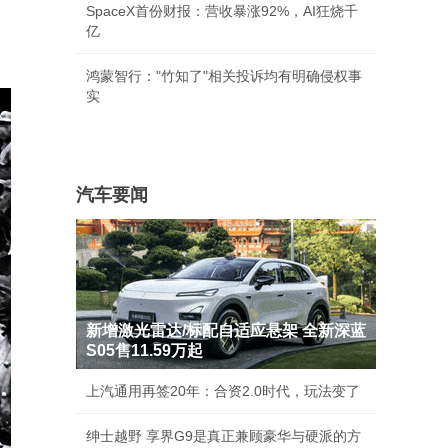
SpaceX首份财报：营收暴涨92%，AI狂烧千
亿
鸿蒙智行："竹知了"相关投诉均有明确侵权事
实
汽车要闻
新增激光雷达/标配自适应悬架 全新深蓝
S05售11.59万起
上汽通用再签20年：合资2.0时代，玩法变了
绅士越野 享界G9是真正兼顾豪华与硬派的方