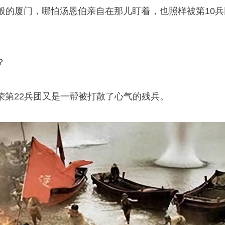
般的厦门，哪怕汤恩伯亲自在那儿盯着，也照样被第10兵
？
荣第22兵团又是一帮被打散了心气的残兵。