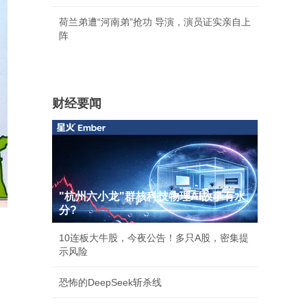
荷兰弟遭“河南弟”抢功 导演，演员证实亲自上
阵
财经要闻
"杭州六小龙"群核科技物理AI故事有水
分?
10连板大牛股，今夜公告！多只A股，密集提
示风险
恐怖的DeepSeek斩杀线