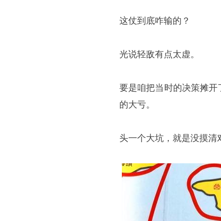
这仗到底咋输的？
光说轻敌有点太虚。
要是咱把当时的决策摊开
的大亏。
头一个大坑，就是没摸清