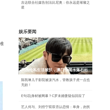
吉达联合社媒告别法比尼奥：你永远是璀璨之
星
娱乐要闻
准
周杰伦私生活被扒，澳门传闻水落石出
陈凯琳儿子影院被泼汽水，管教孩子虎一点也
无妨！
E句话|身材被网暴？C罗未婚妻疑似回应了
艺人何与、刘些宁双双否认恋情：单身，勿扰