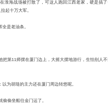
前在淮海战场被打散了，可这人跑回江西老家，硬是搞了
又拉起十万大军。
挥全是老油条。
，他把第11师摆在厦门边上，大摇大摆地游行，生怕别人不
：以为胡琏的主力还在厦门周边转悠呢。
早就偷偷坐船往金门运了。