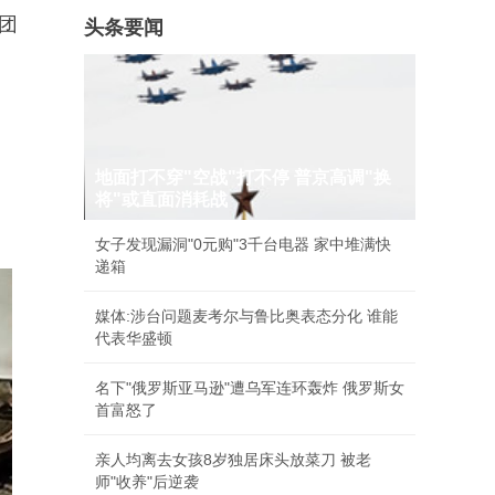
团
头条要闻
地面打不穿"空战"打不停 普京高调"换
将"或直面消耗战
女子发现漏洞"0元购"3千台电器 家中堆满快
递箱
媒体:涉台问题麦考尔与鲁比奥表态分化 谁能
代表华盛顿
名下"俄罗斯亚马逊"遭乌军连环轰炸 俄罗斯女
首富怒了
亲人均离去女孩8岁独居床头放菜刀 被老
师"收养"后逆袭