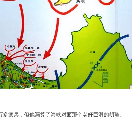
万多疲兵，但他漏算了海峡对面那个老奸巨滑的胡琏。