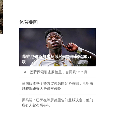
体育要闻
曝维尼修斯与皇马续约4年 年薪2400万
欧
TA：巴萨探索引进罗德里，合同剩12个月
韩国版李铁？警方突袭韩国足协总部，洪明甫
以犯罪嫌疑人身份被传唤
罗马诺：巴萨在等罗德里告知曼城决定，他们
所有人都有所参与