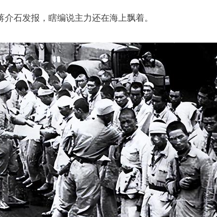
蒋介石发报，瞎编说主力还在海上飘着。