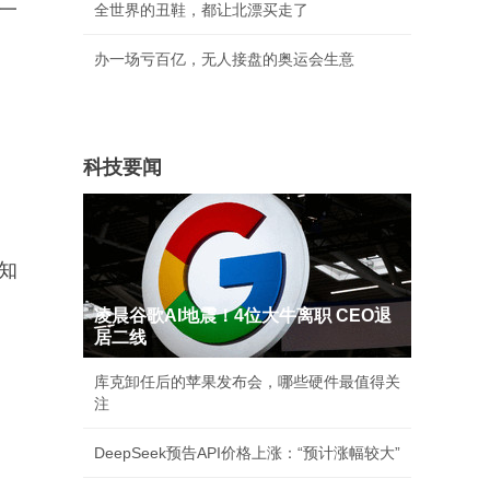
一
全世界的丑鞋，都让北漂买走了
办一场亏百亿，无人接盘的奥运会生意
科技要闻
知
凌晨谷歌AI地震！4位大牛离职 CEO退
居二线
库克卸任后的苹果发布会，哪些硬件最值得关
注
DeepSeek预告API价格上涨：“预计涨幅较大”