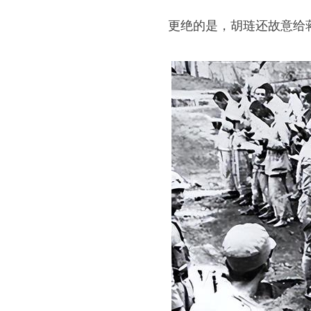
更绝的是，胡琏还故意给