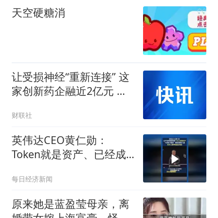
天空硬糖消
让受损神经“重新连接” 这
家创新药企融近2亿元 中
药巨头天士力旗下资本平
财联社
台出手
英伟达CEO黄仁勋：
Token就是资产、已经成
为获利的营收单位
每日经济新闻
原来她是蓝盈莹母亲，离
婚带女嫁上海富豪，怪不