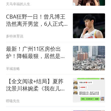
天马幸福的人生
CBA狂野一日！曾凡博王
浩然离开男篮，6人正式
签约，原帅不愿离开山西
多特体育说
最新！广州11区房价出
炉！降幅最狠，居然是这
个区...
羊城攻略
【全文阅读+结局】夏荞
沈景川林婉柔《我在儿子
坟前跪三年，他抱着闺蜜
唠嗑先生
喊妈妈》