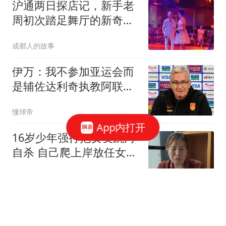
沪通两日探店记，新手老
周初次踏足舞厅的新奇落
差
成都人的故事
伊万：我不参加亚运会而
是辅佐达利奇执教阿联
酋；一直在关注中国足球
懂球帝
App内打开
16岁少年强行抱女友跳河
自杀 自己爬上岸放任女友
溺亡
扬子晚报
易烊千玺获百花奖最佳男
主角 卫诗雅拿下最佳女主