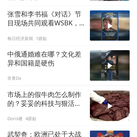
张雪和李书福《对话》节
目现场共同观看WSBK，
张雪说争取下一站再赢
每日经济新闻
1跟贴
中俄通婚难在哪？文化差
异和国籍是硬伤
常青Dx
市场上的假牛肉怎么制作
的？妥妥的科技与狠活，
看完你还敢吃吗！
Doris楼
4跟贴
武契奇：欧洲已处于大战