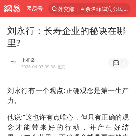
网易号
外交部：百余名菲律宾公民被依法处理
7月份居民消费价格指数保持温和上涨
刘永行：长寿企业的秘诀在哪
中使馆：重大涉诈逃犯檀某落网
里?
外交部：藏南地区是中国领土
独闯南太行失联女子遗体已找到
正和岛
1
哥伦比亚强震已致超20人死亡
2026-04-03 09:08
·北京
台湾不是国家不存在“国格”
刘永行有一个观点:正确观念是第一生产
哥伦比亚发生7.5级地震
力。
男子攒206小时加班调休被拒获赔1.6万
伊朗最高领袖将任命数名高级指挥官
他说:“这也许有点唯心，但只有正确的观
上海将苏州河水强排至黄浦江
念才能带来好的行动，并产生好结