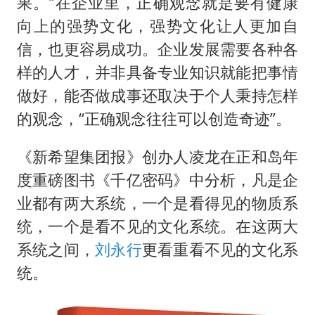
广岛长崎的昨天未必不会是日本的明天
果。”在企业里，正确观念就是要有健康
向上的强势文化，强势文化让人更加自
易烊千玺金鸡百花双料影帝
信，也更容易成功。企业发展需要各种各
国内发现多起“Sorry”勒索病毒攻击
样的人才，并非具备专业知识就能把事情
高铁双人座被免票儿童挤成3人座
做好，能否做成事还取决于个人秉持怎样
公安部通报：抓获犯罪嫌疑人8200余名
的观念，“正确观念往往可以创造奇迹”。
我国民营企业创新动能持续增强
《新希望集团报》创办人凌龙在正和岛年
“老戏骨”秦焰去世
度重磅图书《千亿密码》中分析，凡是企
真理之光，何以能照亮复兴之路？
业都有两大系统，一个是看得见的物质系
统，一个是看不见的文化系统。在这两大
系统之间，
刘永行
更看重看不见的文化系
统。