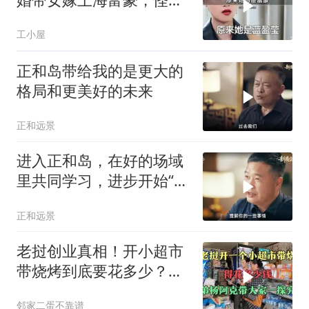
得女儿上央视大剧
工小屋
正和岛带给我的是更大的
格局和更美好的未来
正和远景
进入正和岛，在好的场域
里共同学习，进步开始“涌
现”了
正和远景
老挝创业真相！开小超市
带烧烤到底要花多少？三
弟杨阿克硬核摸底
邻家二蛋不靠谱