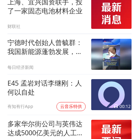
上海、宜兴国资联手，投
了一家固态电池材料企业
财联社
宁德时代创始人曾毓群：
我国新能源蓬勃发展，上
下游需要更多创新
每日经济新闻
E45 孟岩对话李继刚：人
何以自处
00:12
有知有行App
云音乐特供
多家华尔街公司与英伟达
达成5000亿美元的人工智