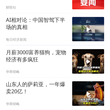
能融资协议
财联社
AI相对论：中国智驾下半
场的真相
每日经济新闻
月薪3000富养猫狗，宠物
经济有多疯狂
华商韬略
山东人的萨莉亚，一年爆
卖20亿！
华商韬略