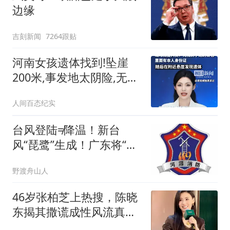
边缘
吉刻新闻
7264跟贴
河南女孩遗体找到!坠崖
200米,事发地太阴险,无人
机根本没作用
人间百态纪实
台风登陆≠降温！新台
风“琵鹭”生成！广东将“下
开水” ！未来天气……
野渡舟山人
46岁张柏芝上热搜，陈晓
东揭其撒谎成性风流真面
目