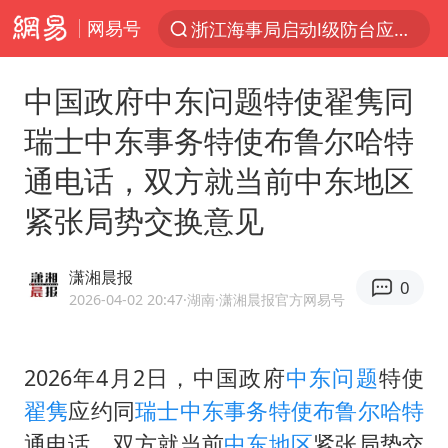
网易号
浙江海事局启动Ⅰ级防台应急响应
“电影+”如何激发千亿级消费新活力？
中国政府中东问题特使翟隽同
泰国初中生饮弹自尽前开了26枪
瑞士中东事务特使布鲁尔哈特
河南南阳低保户为何背上40万元贷款
通电话，双方就当前中东地区
预计“白海豚”明晚将在浙江舟山到福建福鼎一带沿海登陆
紧张局势交换意见
用AI造出新病毒意味着什么
美股创4月份以来最大单周涨幅
潇湘晨报
0
实时追踪台风白海豚
2026-04-02 20:47
·湖南
·潇湘晨报官方网易号
俄黑客称掌握北约直接参与袭俄证据
中方回应美国对多晶硅加征关税
2026年4月2日，中国政府
中东问题
特使
翟隽
应约同
瑞士
中东事务
特使
布鲁尔哈特
女子被狗舔脚确诊三级暴露 医生回应
通电话，双方就当前
中东地区
紧张局势交