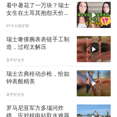
看中暑花了一万块？瑞士
女生在土耳其抱怨天价就
医
RT今日俄罗斯
瑞士奢侈腕表表链手工制
造，过程太解压
装甲铲史官
瑞士古典栓动步枪，恰如
钟表般精美
装甲铲史官
罗马尼亚军方多瑙河炸
礁，应对核电站取水难题