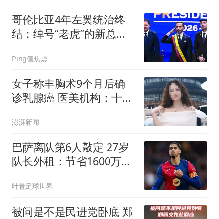
哥伦比亚4年左翼统治终
结：绰号“老虎”的新总统
就职首日加入特朗普“美洲
Ping值焦虑
盾牌”，誓言全面逆转
女子称丰胸术9个月后确
诊乳腺癌 医美机构：十分
冤枉
澎湃新闻
巴萨离队第6人敲定 27岁
队长外租：节省1600万薪
水 三赢交易
叶青足球世界
被问是不是民进党卧底 郑