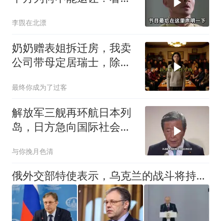
让国人自豪
李覴在北漂
奶奶赠表姐拆迁房，我卖
公司带母定居瑞士，除夕
夜求我回家
最终你成为了过客
解放军三舰再环航日本列
岛，日方急向国际社会告
状
与你挽月色清
俄外交部特使表示，乌克兰的战斗将持续下去，需要做好打持久战的准备