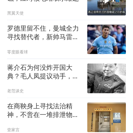
黑翼天使
罗德里留不住，曼城全力
寻找替代者，新帅马雷斯
卡钦点天价昔日爱徒
零度眼看球
蒋介石为何没炸开国大
典？毛人凤提议动手，老
蒋望向窗外一声不吭
老范谈史
在商鞅身上寻找法治精
神，不啻在一堆排泄物中
寻找蛋白质
壹家言