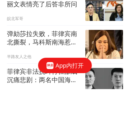
丽文表情亮了后答非所问
皖北军哥
弹劾莎拉失败，菲律宾南
北撕裂，马科斯南海惹
火，中方水炮教做人
半路友人之他
App内打开
菲律宾非法挑衅行径酿成
沉痛悲剧：两名中国海警
牺牲！
故事终将光明磊落
台风白海豚越来越危险！
不是风有多大，而是它登
陆后可能赖着不走