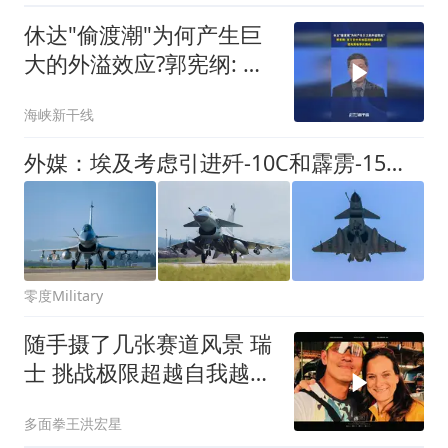
休达"偷渡潮"为何产生巨
大的外溢效应?郭宪纲: 西
方在中东地区的错误政策
海峡新干线
外媒：埃及考虑引进歼-10C和霹雳-15，或将改变中东地区力量格局
零度Military
随手摄了几张赛道风景 瑞
士 挑战极限超越自我越野
赛 穿越瑞士390 阿尔卑斯
多面拳王洪宏星
山