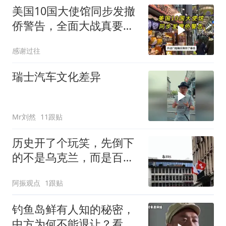
美国10国大使馆同步发撤
侨警告，全面大战真要来
了？
感谢过往
瑞士汽车文化差异
Mr刘然
11跟贴
历史开了个玩笑，先倒下
的不是乌克兰，而是百年
中立的瑞士？
阿振观点
1跟贴
钓鱼岛鲜有人知的秘密，
中方为何不能退让？看完