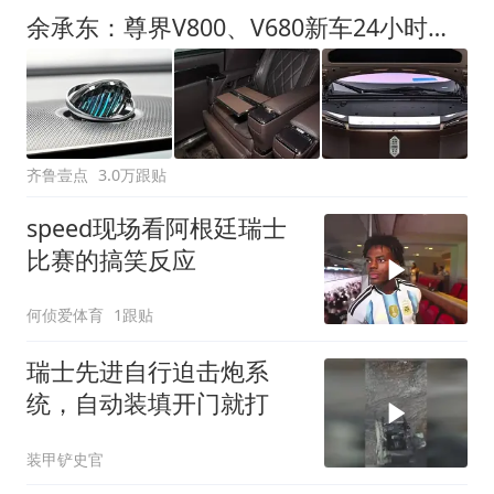
余承东：尊界V800、V680新车24小时大定突破3500台
齐鲁壹点
3.0万跟贴
speed现场看阿根廷瑞士
比赛的搞笑反应
何侦爱体育
1跟贴
瑞士先进自行迫击炮系
统，自动装填开门就打
装甲铲史官