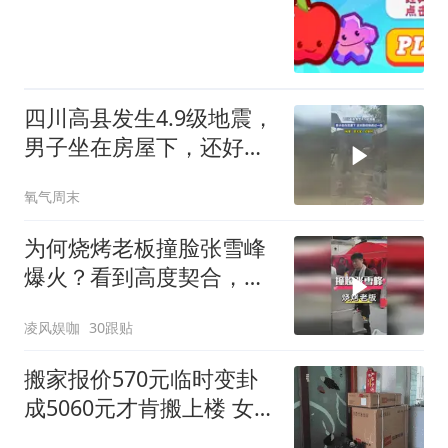
四川高县发生4.9级地震，
男子坐在房屋下，还好跑
得快逃过一劫
氧气周末
为何烧烤老板撞脸张雪峰
爆火？看到高度契合，才
懂宛宛类卿杀伤力
凌风娱咖
30跟贴
搬家报价570元临时变卦
成5060元才肯搬上楼 女子
傻眼