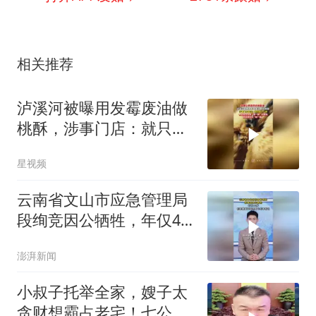
相关推荐
泸溪河被曝用发霉废油做
桃酥，涉事门店：就只做
了一锅
星视频
云南省文山市应急管理局
段绚竞因公牺牲，年仅44
岁，任职期间文山汛期七
澎湃新闻
年零伤亡
小叔子托举全家，嫂子太
贪财想霸占老宅！七公直