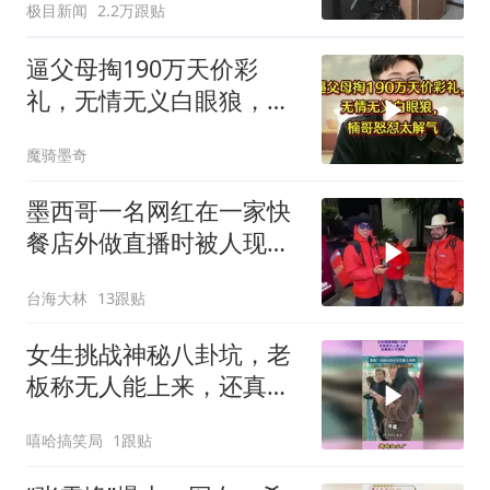
极目新闻
2.2万跟贴
逼父母掏190万天价彩
礼，无情无义白眼狼，楠
哥怒怼太解气
魔骑墨奇
墨西哥一名网红在一家快
餐店外做直播时被人现场
开枪打死！
台海大林
13跟贴
女生挑战神秘八卦坑，老
板称无人能上来，还真有
人不信邪
嘻哈搞笑局
1跟贴