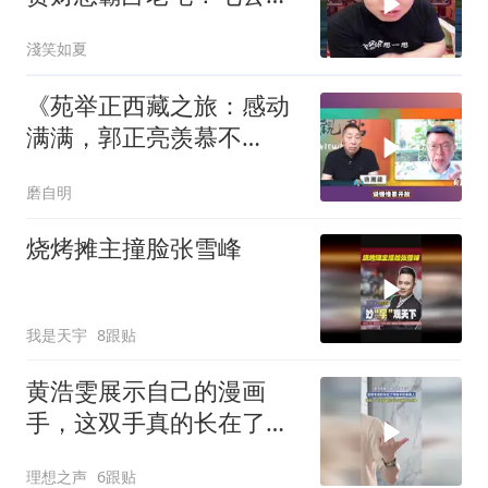
言太没良心
淺笑如夏
《苑举正西藏之旅：感动
满满，郭正亮羡慕不
已！》
磨自明
烧烤摊主撞脸张雪峰
我是天宇
8跟贴
黄浩雯展示自己的漫画
手，这双手真的长在了所
有手控审美上
理想之声
6跟贴