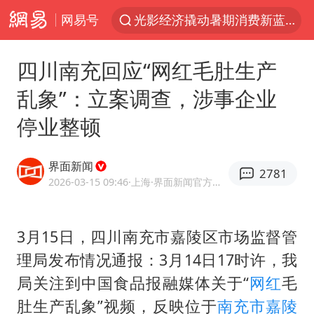
网易号
光影经济撬动暑期消费新蓝海
陈思诚零点晒照为佟丽娅庆生
四川南充回应“网红毛肚生产
微信又有新功能，你可以“撤回”你的撤回了！
乱象”：立案调查，涉事企业
河南发布农田渍涝灾害风险预警
停业整顿
新疆优化调整景区内自驾服务费
情侣平潭拍日出坠崖1死1伤
界面新闻
2781
《欢迎来龙餐馆》口碑
2026-03-15 09:46
·上海
·界面新闻官方网易号
央视新主播李秋莹孙亚鹏亮相
郑丽文：台湾从来没有“独立”过
3月15日，四川南充市嘉陵区市场监督管
理局发布情况通报：3月14日17时许，我
酒店花洒现排泄物住客索赔遭拒
局关注到中国食品报融媒体关于“
网红
毛
杭州全市有序停课
肚生产乱象”视频，反映位于
南充市
嘉陵