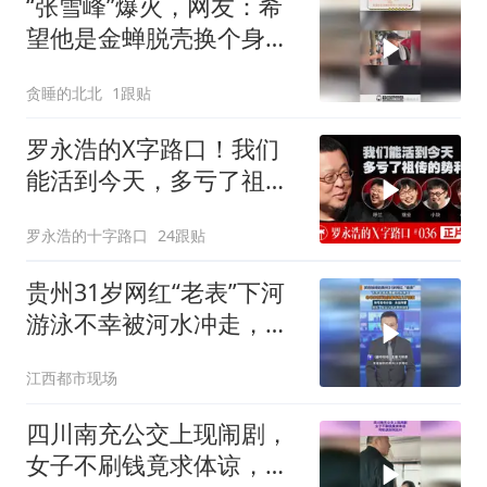
“张雪峰”爆火，网友：希
望他是金蝉脱壳换个身份
活着
贪睡的北北
1跟贴
罗永浩的X字路口！我们
能活到今天，多亏了祖传
的势利眼
罗永浩的十字路口
24跟贴
贵州31岁网红“老表”下河
游泳不幸被河水冲走，账
号发布讣告：永远停更
江西都市现场
四川南充公交上现闹剧，
女子不刷钱竟求体谅，司