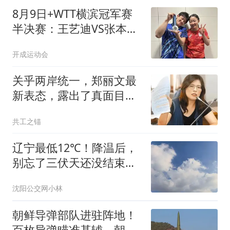
8月9日+WTT横滨冠军赛
半决赛：王艺迪VS张本美
和，陈幸同VS蒯曼，张本
开成运动会
智和VS松岛辉空，央视直
播
关乎两岸统一，郑丽文最
新表态，露出了真面目？
让太多人失望了！
共工之锚
辽宁最低12℃！降温后，
别忘了三伏天还没结束，
下周又要热
沈阳公交网小林
朝鲜导弹部队进驻阵地！
百枚导弹瞄准基辅，朝军