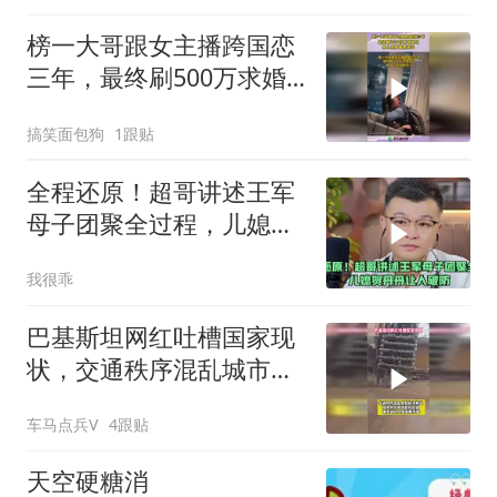
榜一大哥跟女主播跨国恋
三年，最终刷500万求婚
成功，两人见面相拥而
搞笑面包狗
1跟贴
泣！
全程还原！超哥讲述王军
母子团聚全过程，儿媳贺
丹丹让人破防
我很乖
巴基斯坦网红吐槽国家现
状，交通秩序混乱城市电
线乱搭乱建
车马点兵V
4跟贴
天空硬糖消