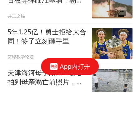
将首次打击乌本土
共工之锚
5年1.25亿！勇士拒给大合
同！签了立刻砸手里
篮球教学论坛
App内打开
天津海河母子溺水：游客
拍到母亲溺亡前照片，本
地人讲述海河怪事
生活魔术专家
从郑钦文输给伊埃拉赛后
言论看出：依然是高高在
上目中无人的女王
搏击江湖