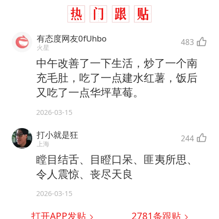
有态度网友0fUhbo
483
火星
中午改善了一下生活，炒了一个南
充毛肚，吃了一点建水红薯，饭后
又吃了一点华坪草莓。
2026-03-15
打小就是狂
244
上海
瞠目结舌、目瞪口呆、匪夷所思、
令人震惊、丧尽天良
2026-03-15
打开APP发贴
2781
条跟贴