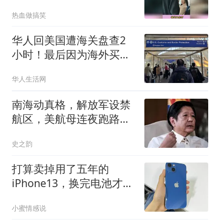
机该如何应对
热血做搞笑
华人回美国遭海关盘查2
小时！最后因为海外买
了“这个”，被要求补税
华人生活网
南海动真格，解放军设禁
航区，美航母连夜跑路，
杜特尔特准备开战
史之韵
打算卖掉用了五年的
iPhone13，换完电池才明
白：根本不用买新款！
小蜜情感说