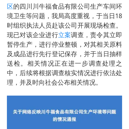
夏日经济乘“热”而上 消费市场向“新”而行
区
的四川川牛福食品有限公司生产车间环
上四休三，但降薪1000元，你接受吗？
境卫生等问题，我局高度重视，于当日18
36岁男演员成景区NPC后人气爆棚
时组织执法人员赴该公司开展现场检查。
宇树王兴兴被问了360多个问题
现已对该企业进行
立案
调查，责令其立即
暂停生产，进行停业整顿，对其相关原料
全民健身事业高质量发展
及成品进行先行登记保存，并于当日抽样
唐田赛前发布会上引用《孙子兵法》
送检。相关情况正在进一步调查处理之
乐享全民健身 共筑健康中国
中，后续将根据调查核实情况进行依法处
理，并及时向社会公布相关情况。