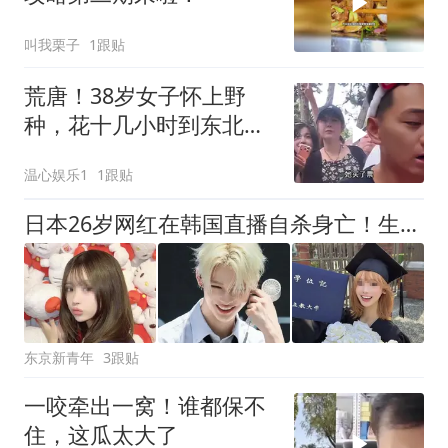
叫我栗子
1跟贴
荒唐！38岁女子怀上野
种，花十几小时到东北，
找雪饼猴要4万打胎
温心娱乐1
1跟贴
日本26岁网红在韩国直播自杀身亡！生前遭偶像粉丝疯狂谩骂，日网友却冷嘲：太想博关注！
东京新青年
3跟贴
一咬牵出一窝！谁都保不
住，这瓜太大了