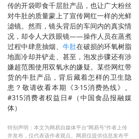
感觉全东北都在等7号
传的开袋即食千层肚产品，也让广大粉丝
扎哈罗娃批广岛市长不提美国原子弹
对牛肚的质量蒙上了宣传网红一样的光鲜
泰国一女公务员妆容引争议 本人回应
滤镜。然而，镜头背后的车间内的真实情
况，却令人大跌眼镜——操作人员在蒸煮
多地要求领导干部带头休假
过程中肆意抽烟、
牛肚
在破损的环氧树脂
女子利用漏洞0元薅走3000多件家电
地面冷却并铲走、甚至，泡发步骤还有涉
东方甄选被判赔偿江小白30万元
嫌超范围使用双氧水的嫌疑。某些网红带
奋进开新局 实干挑大梁
货的牛肚产品，背后藏着怎样的卫生隐
患？敬请收看本期《3·15消费热线》。
#315消费者权益日#（中国食品报融媒
体）
特别声明：本文为网易自媒体平台“网易号”作者上传
并发布，仅代表该作者观点。网易仅提供信息发布平