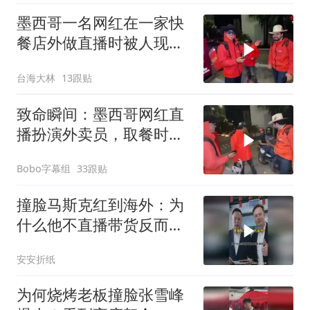
墨西哥一名网红在一家快
餐店外做直播时被人现场
开枪打死！
台海大林
13跟贴
致命瞬间：墨西哥网红直
播扮演外卖员，取餐时遭
枪击当场身亡
Bobo字幕组
33跟贴
撞脸马斯克红到海外：为
什么他不直播带货反而更
圈粉？
安安折纸
为何烧烤老板撞脸张雪峰