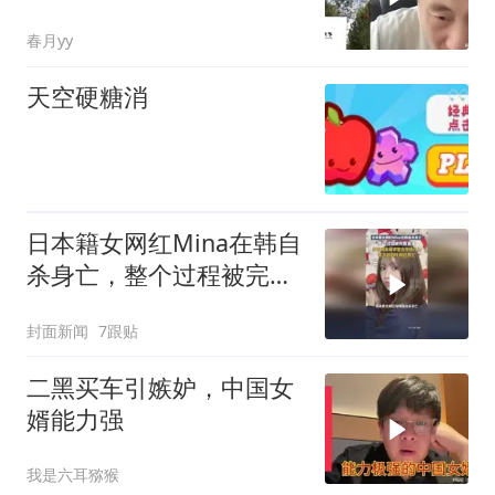
春月yy
天空硬糖消
日本籍女网红Mina在韩自
杀身亡，整个过程被完整
直播，多名网友请求警方
封面新闻
7跟贴
尽快介入，警方赶到时，
她已死亡
二黑买车引嫉妒，中国女
婿能力强
我是六耳猕猴