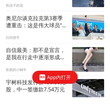
风信子的花
奥尼尔谈克拉克第3赛季
遭重击：这是伟大球员“成
人礼”，女篮名宿却称15年
闪存猎手
前更狠
自信最美：那不是宣言，
是我在行走中逐渐形成的
固定频率
疾跑的小蜗牛
App内打开
宇树科技发行价150.80元/
股，中一签缴款7.54万元
公司研究室