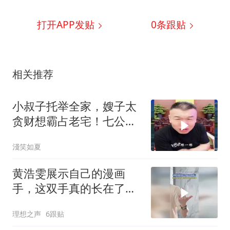
打开APP发贴
0
条跟贴
相关推荐
小叔子托举全家，嫂子太
贪财想霸占老宅！七公直
言太没良心
淺笑如夏
黄浩雯展示自己的漫画
手，这双手真的长在了所
有手控审美上
理想之声
6跟贴