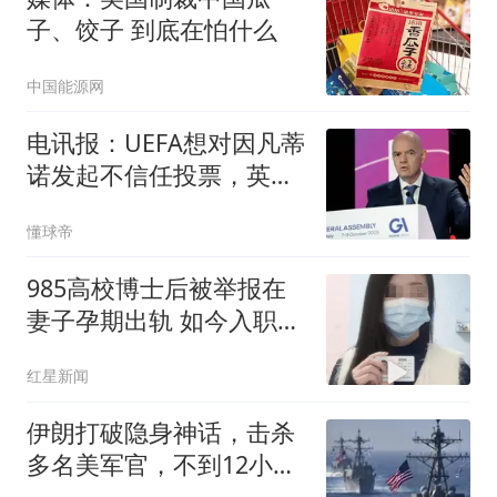
子、饺子 到底在怕什么
中国能源网
电讯报：UEFA想对因凡蒂
诺发起不信任投票，英足
总想让他下台
懂球帝
985高校博士后被举报在
妻子孕期出轨 如今入职香
港高校
红星新闻
伊朗打破隐身神话，击杀
多名美军官，不到12小
时，美媒称问题大了