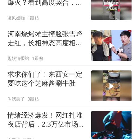
爆火？看到高度契合，才
懂宛宛类卿杀伤力
凌风娱咖
1跟贴
河南烧烤摊主撞脸张雪峰
走红，长相神态高度相
似，网友前来打卡瞬间破
趣娱情报站
1跟贴
防泪目
求求你们了！来西安一定
要吃这个芝麻酱涮牛肚
叫我栗子
3跟贴
情绪经济爆发！网红扎堆
夜店背后，2.3万亿市场正
在重构消费逻辑