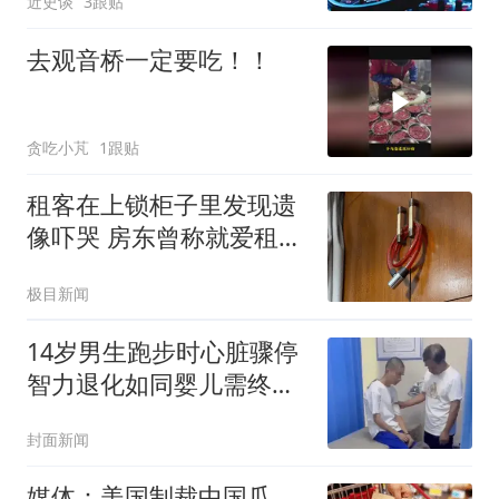
近史谈
3跟贴
去观音桥一定要吃！！
贪吃小芃
1跟贴
租客在上锁柜子里发现遗
像吓哭 房东曾称就爱租给
男生
极目新闻
14岁男生跑步时心脏骤停
智力退化如同婴儿需终身
护理
封面新闻
媒体：美国制裁中国瓜