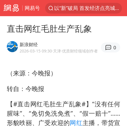
网易号
以“新”破局 首发经济点亮城市消费活力
台风白海豚最新路径
直击网红毛肚生产乱象
昆明石林火把节
63岁关之琳否认与27岁模特恋情
新浪财经
0
外交部发言人就广岛核爆81周年等答记者问
2026-03-15 09:30
·天津
·优质财经领域创作者
27岁女子成组织卖淫集团主犯被通缉
（来源：今晚报）
我国编制完成新版全月地质图
贵州轮胎子公司获美国退税8136万
转自：今晚报
胡塞武装袭扰红海航运行动升级
【#直击网红毛肚生产乱象#】“没有任何
郑国霖回应去景区上班被保安拦下
腥味”、“免切免洗免煮”、“假一赔十”……
80后女柜员逆袭成4200亿银行副行长
形貌昳丽、广受欢迎的
网红
主播，带货宣