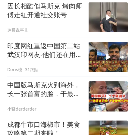
因长相酷似马斯克 烤肉师
傅走红开通社交账号
达哥说事儿
印度网红重返中国第二站
武汉印网友-他们还在用
4G印度已经是6G了
Doris楼
31跟贴
中国版马斯克火到海外，
长一张首富的脸，干最接
地气的活！
小暨derderder
成都牛市口海椒市！美食
攻略第二期来啦！