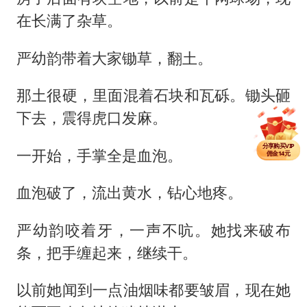
在长满了杂草。
严幼韵带着大家锄草，翻土。
那土很硬，里面混着石块和瓦砾。锄头砸
下去，震得虎口发麻。
分享单篇
佣金2.5元
分享购买VIP
一开始，手掌全是血泡。
佣金14元
分享单篇
佣金2.5元
血泡破了，流出黄水，钻心地疼。
严幼韵咬着牙，一声不吭。她找来破布
条，把手缠起来，继续干。
以前她闻到一点油烟味都要皱眉，现在她