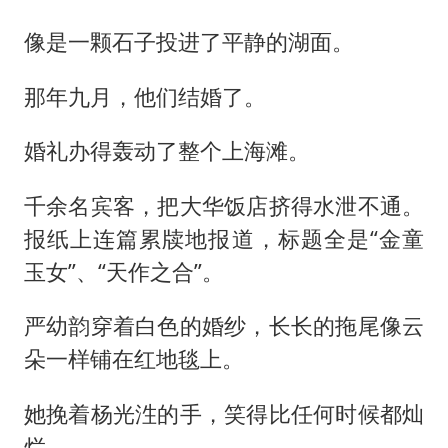
像是一颗石子投进了平静的湖面。
那年九月，他们结婚了。
婚礼办得轰动了整个上海滩。
千余名宾客，把大华饭店挤得水泄不通。
报纸上连篇累牍地报道，标题全是“金童
玉女”、“天作之合”。
严幼韵穿着白色的婚纱，长长的拖尾像云
朵一样铺在红地毯上。
她挽着杨光泩的手，笑得比任何时候都灿
烂。