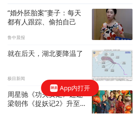
“婚外胚胎案”妻子：每天
都有人跟踪、偷拍自己
鲁中晨报
就在后天，湖北要降温了
极目新闻
App内打开
周星驰《功夫女足》超越
梁朝伟《捉妖记2》升至
中国票房榜第38名
喜欢历史的阿繁
丰田“良心”，16万一口气