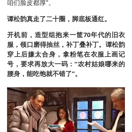
咱们脸皮都厚”。
谭松韵真走了二十圈，脚底板通红。
开机前，造型组抱来一筐70年代的旧衣
服，领口磨得抽丝，补丁叠补丁。谭松韵
穿上后嫌太合身，拿粉笔在衣服上画记
号，要求再放大一码：“农村姑娘哪来的
腰身，能吃饱就不错了”。