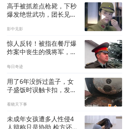
高手被抓差点枪毙，下秒
爆发绝世武功，团长见了
立马让位
影中见影
惊人反转！被指在餐厅爆
炸案中丧生的俄将军，仍
活着并接听了电话
每日奇迹
用了6年没拆过盖子，女
子盛饭时误触卡扣，发现
电饭煲夹层里厚厚一层黑
看晓天下事
霉老垢
未成年女孩遭多人性侵4
人辩称只是协助 检方还原