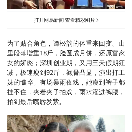
打开网易新闻 查看精彩图片
为了贴合角色，谭松韵的体重来回变。山
里段落增重18斤，脸圆成月饼，还原富家
女的娇憨；深圳创业期，又用三天假期狂
减，极速瘦到92斤，颧骨凸显，演出打工
妹的憔悴。有场暴雨夜戏，她瘦到裤子都
挂不住，夹着夹子拍戏，雨水灌进裤腰，
拍到最后嘴唇发紫。