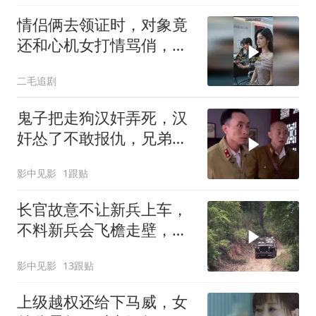
情侣俩去领证时，对象竟
还和心机女打情骂俏，女
孩直接不结了！
二毛追剧
鬼子把走狗汉奸弄死，汉
奸怂了不敢报仇，兄弟一
枪把他毙了
影中见影
1跟贴
长官故意不让新兵上车，
不料新兵会飞檐走壁，场
面属实精彩
影中见影
13跟贴
上级越权还给下马威，女