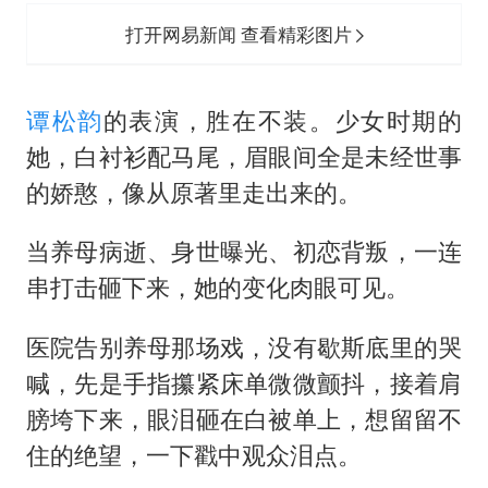
打开网易新闻 查看精彩图片
谭松韵
的表演，胜在不装。少女时期的
她，白衬衫配马尾，眉眼间全是未经世事
的娇憨，像从原著里走出来的。
当养母病逝、身世曝光、初恋背叛，一连
串打击砸下来，她的变化肉眼可见。
医院告别养母那场戏，没有歇斯底里的哭
喊，先是手指攥紧床单微微颤抖，接着肩
膀垮下来，眼泪砸在白被单上，想留留不
住的绝望，一下戳中观众泪点。