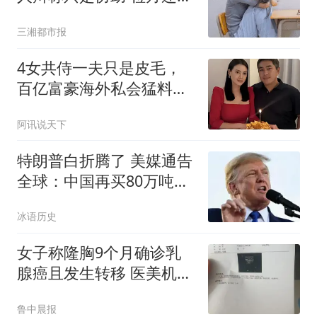
真相
三湘都市报
4女共侍一夫只是皮毛，
百亿富豪海外私会猛料曝
光，何超琼没说错
阿讯说天下
特朗普白折腾了 美媒通告
全球：中国再买80万吨大
豆
冰语历史
女子称隆胸9个月确诊乳
腺癌且发生转移 医美机构
回应
鲁中晨报