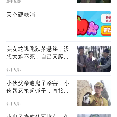
影中见影
天空硬糖消
美女蛇逃跑跌落悬崖，没
想大难不死，自己又爬了
上来
影中见影
小伙父亲遭鬼子杀害，小
伙暴怒抡起锤子，直接砸
在鬼子头上
影中见影
小鬼子指使伪军推车，怎