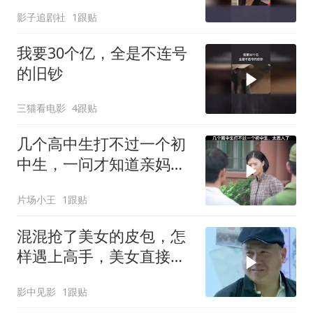
为是小偷
影子追剧社
1跟贴
我要30个亿，全是不连号
的旧钞
三猫看电影
4跟贴
几个高中生打不过一个初
中生，一问才知道亲妈是
当兵的
片场小王
1跟贴
混混抢了美女的皮包，怎
样遇上高手，美女直接教
训他
影中见影
1跟贴