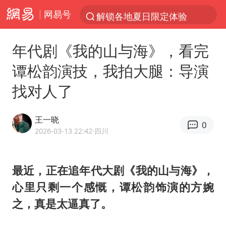
网易号
解锁各地夏日限定体验
知名编剧汪海林被实名举报偷税漏税
年代剧《我的山与海》，看完
男童模仿奥特曼从高处跳下致骨折
谭松韵演技，我拍大腿：导演
富婆带资进组给自己硬加60多场吻戏
找对人了
名创优品一次性内裤 颜面尽失
“六爷”挂一颗出场
王一晓
0
白海豚将正面袭击贯穿浙江
2026-03-13 22:42
·四川
梁家辉：到内地拍戏不是北上是回归
视频丨中国东方电气集团原党组副书记、董事宋致远被查
最近，正在追年代大剧《我的山与海》，
心里只剩一个感慨，谭松韵饰演的方婉
牛津大学一纸声明甩不了锅
之，真是太逼真了。
包文婧：二胎很难一碗水端平