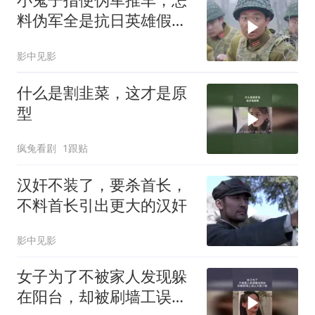
料伪军全是抗日英雄假
扮，鬼子惨了
影中见影
什么是割韭菜，这才是原
型
疯兔看剧
1跟贴
汉奸不装了，要杀首长，
不料首长引出更大的汉奸
影中见影
女子为了不被家人发现躲
在阳台，却被刷墙工误认