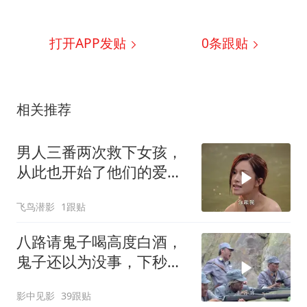
打开APP发贴
0
条跟贴
相关推荐
男人三番两次救下女孩，
从此也开始了他们的爱情
故事
飞鸟潜影
1跟贴
八路请鬼子喝高度白酒，
鬼子还以为没事，下秒可
惨了
影中见影
39跟贴