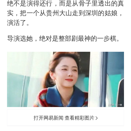
香港宏福苑火灾或由烟头引起
绝不是演得还行，而是从骨子里透出的真
浙江台州《告全体市民书》
实，把一个从贵州大山走到深圳的姑娘，
演活了。
女主硬加吻戏短剧已下架
《给阿嬷的情书》售后来了
导演选她，绝对是整部剧最神的一步棋。
郑丽文：台湾从来没有“独立”过
网传《披荆斩棘2026》名单
人民的健康、体质、幸福一脉相承
打开网易新闻 查看精彩图片