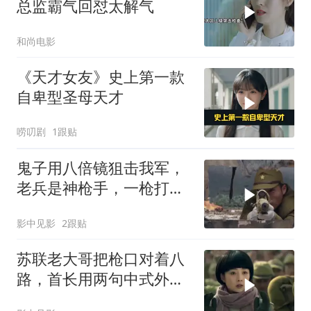
总监霸气回怼太解气
和尚电影
《天才女友》史上第一款
自卑型圣母天才
唠叨剧
1跟贴
鬼子用八倍镜狙击我军，
老兵是神枪手，一枪打爆
鬼子狗头
影中见影
2跟贴
苏联老大哥把枪口对着八
路，首长用两句中式外语
化解误会