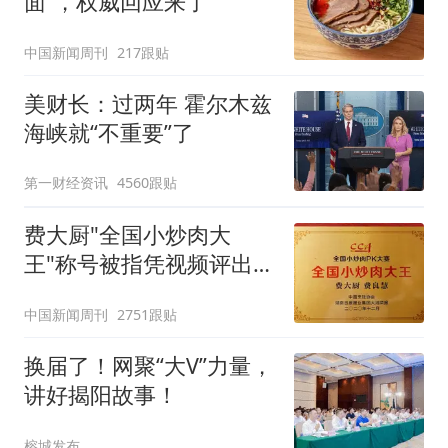
面”，权威回应来了
中国新闻周刊
217跟贴
美财长：过两年 霍尔木兹
海峡就“不重要”了
第一财经资讯
4560跟贴
费大厨"全国小炒肉大
王"称号被指凭视频评出
官方回应
中国新闻周刊
2751跟贴
换届了！网聚“大V”力量，
讲好揭阳故事！
榕城发布