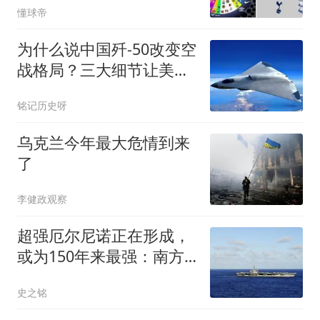
懂球帝
为什么说中国歼-50改变空
战格局？三大细节让美直
言无法追赶
铭记历史呀
乌克兰今年最大危情到来
了
李健政观察
超强厄尔尼诺正在形成，
或为150年来最强：南方
要小心了！
史之铭