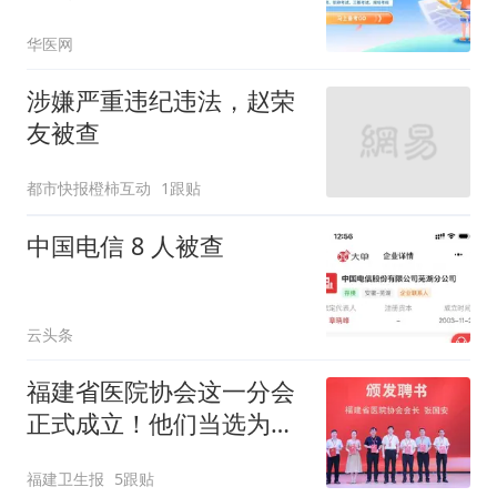
发声！
华医网
涉嫌严重违纪违法，赵荣
友被查
都市快报橙柿互动
1跟贴
中国电信 8 人被查
云头条
福建省医院协会这一分会
正式成立！他们当选为首
届主委、副主委→
福建卫生报
5跟贴