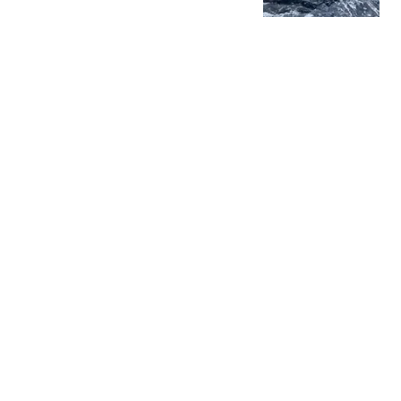
把"中国锁"卡死
史行途
渐冻症父亲倒地去世 保险
按"病故"赔2000元儿子不
同意
1818黄金眼
赖清德要“逃跑”，美官员
窜访台湾，140亿美元巨
额军售要通过？
烟敛的寒林
搬冰工人旺季月入1.3万元
00后老板：家中负债近两
亿
极目新闻
热搜