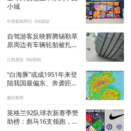
小城
中国新闻周刊
356跟贴
自驾游客反映辉腾锡勒草
原周边有车辆轮胎被扎，
修理店铺换胎价格高达千
江西晨报
582跟贴
元，官方发布情况通报
“白海豚”或成1951年来登
陆我国最偏东、奔袭距离
最远台风
极目新闻
英格兰92队球衣新赛季赞
助榜：彪马16支领跑，耐
克仅剩5家