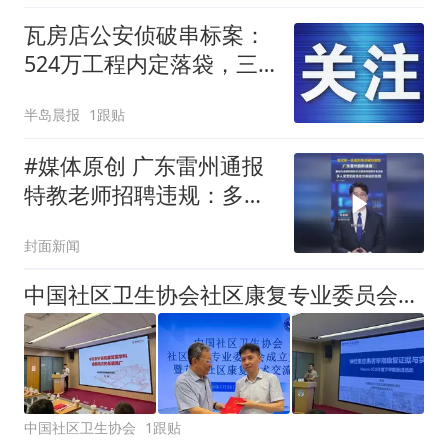
瓦房店公安侦破串标案：
524万工程内定落袋，三
涉案者已移送起诉
半岛晨报
1跟贴
#媒体原创 广东雷州通报
特教老师招聘违规：多人
受党纪政务处分和组织处
封面新闻
理
中国社区卫生协会社区康复专业委员会成立
中国社区卫生协会
1跟贴