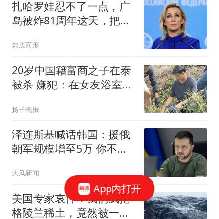
扎哈罗娃忍不了一点，广
岛被炸81周年这天，把日
本骂了个狗血淋头
知法而形
20岁中国籍富商之子在泰
被杀 嫌犯：在女友浴室发
现他
扬子晚报
泽连斯基喊话韩国：援俄
朝军规模增至5万 你不担
心吗
大风新闻
App内打开
美国专家哀悼：我们疯抢
格陵兰稀土，竟然被一