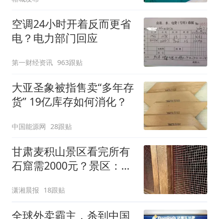
空调24小时开着反而更省
电？电力部门回应
第一财经资讯
963跟贴
大亚圣象被指售卖“多年存
货” 19亿库存如何消化？
中国能源网
28跟贴
甘肃麦积山景区看完所有
石窟需2000元？景区：部
分石窟受特别保护，游客
潇湘晨报
18跟贴
可按需买
全球外卖霸主，杀到中国