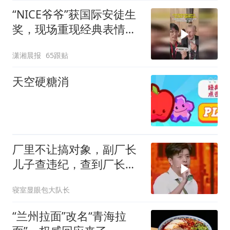
“NICE爷爷”获国际安徒生
奖，现场重现经典表情
包，向中国粉丝问好
潇湘晨报
65跟贴
天空硬糖消
厂里不让搞对象，副厂长
儿子查违纪，查到厂长头
上
寝室显眼包大队长
“兰州拉面”改名“青海拉