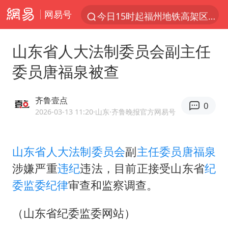
网易号
今日15时起福州地铁高架区段停运
国足U17与阿森纳决赛取消 并列冠军
山东省人大法制委员会副主任
王艺迪2-4不敌张本美和止步4强
委员唐福泉被查
上门女婿出轨女邻居多年被判重婚罪
《披荆斩棘2026》阵容官宣
齐鲁壹点
0
王艺迪无缘横滨赛决赛
2026-03-13 11:20
·山东
·齐鲁晚报官方网易号
泰国：高度重视中国游客旅游体验
山东省人大法制委员会
副
主任委员
唐福泉
2025年小学教师减少13.19万
涉嫌严重
违纪
违法，目前正接受山东省
纪
白海豚或提早3小时登陆
委监委纪律
审查和监察调查。
萌娃帮爷爷脱玉米 卖力干活超可爱
上海大部迎大暴雨
（山东省纪委监委网站）