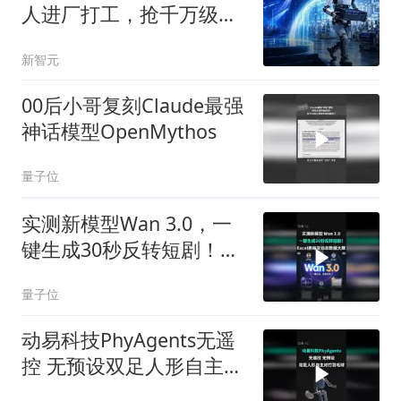
人进厂打工，抢千万级实
景订单
新智元
00后小哥复刻Claude最强
神话模型OpenMythos
量子位
实测新模型Wan 3.0，一
键生成30秒反转短剧！
Excel表格变动态数据大屏
量子位
动易科技PhyAgents无遥
控 无预设双足人形自主对
打羽毛球