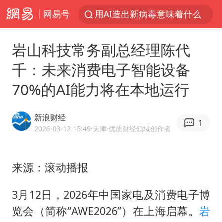
网易号
用AI造出新病毒意味着什么
美股创4月份以来最大单周涨幅
岩山科技常务副总经理陈代
台风白海豚登陆点缩圈
千：未来消费电子智能设备
云南一地过火把节意外灼伤16人
70%的AI能力将在本地运行
俄黑客称掌握北约直接参与袭俄证据
美参院通过一项对俄能源领域制裁法案
新浪财经
1
“东北超”哈尔滨主场收官战小贴士
2026-03-12 15:49
·天津
·优质财经领域创作者
女子被狗舔脚确诊三级暴露 医生回应
泰国校园枪击事件已致8死30余伤
来源：滚动播报
考生称遭第二名花钱劝退 当地再通报
3月12日，2026年中国家电及消费电子博
福建省泉州市委书记张毅恭接受纪律审查和监察调查
览会（简称“AWE2026”）在上海启幕。
岩