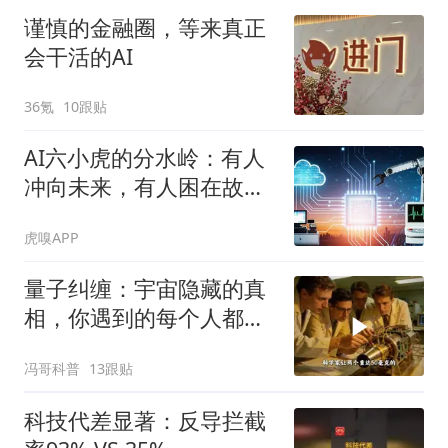
谨慎的金融圈，等来真正
会干活的AI
36氪
10跟贴
AI六小虎的分水岭：有人
冲向未来，有人困在故事
里
虎嗅APP
量子纠缠：宇宙隐藏的真
相，你遇到的每个人都有
原因
冯哥科普
13跟贴
科技代差显著：反导拦截