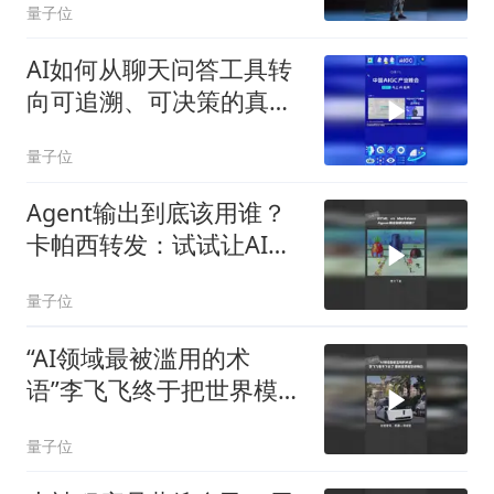
量子位
AI如何从聊天问答工具转
向可追溯、可决策的真实
医疗系统
量子位
Agent输出到底该用谁？
卡帕西转发：试试让AI输
出HTML
量子位
“AI领域最被滥用的术
语”李飞飞终于把世界模型
讲明白了
量子位