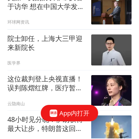
于访华 想在中国大学发表
演讲
环球网资讯
院士卸任，上海大三甲迎
来新院长
医学界
这位裁判登上央视直播！
误判陈熠红牌，医疗暂停
遭拒 侯英超说对了
云隐南山
App内打开
48小时见分晓？伊朗获得
最大让步，特朗普这回真
被将了一军！