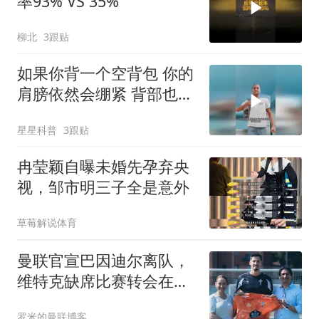
率93% VS 35%
柳北
3跟贴
如果你背一个空背包 你的
肩膀依然会绷紧 背部也会
用力
星星科普
3跟贴
冉莹颖自曝未婚先孕弃央
视，邹市明三子全是意外
草莓解说体育
曼联官宣巴因迪尔离队，
维特克缺席比赛转会在
即！齐尔克泽出租尤文只
罗米的曼联博客