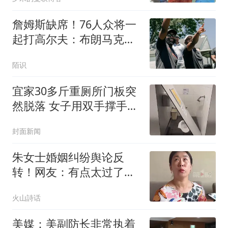
差一步
詹姆斯缺席！76人众将一
起打高尔夫：布朗马克西
都满脸笑容超开心
陌识
宜家30多斤重厕所门板突
然脱落 女子用双手撑手被
砸伤
封面新闻
朱女士婚姻纠纷舆论反
转！网友：有点太过了，
抓住人家想生儿子，耽误
火山詩话
男方
美媒：美副防长非常执着