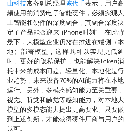
2名小孩玩手机低头幅度近乎折叠
山科技
常务副总经理
陈代千
表示，用户高
“中国蔬菜之乡”最高温达41.8℃
频使用的消费电子智能硬件，必须实现人
工智能和硬件的深度融合，其融合深度决
老人离世案亲属质疑记录仪
定了产品能否迎来“iPhone时刻”。在此背
四川宜宾地震网友称睡觉被摇醒
景下，大模型企业仍需在推进在端侧（本
夯实基础开新局
地）部署模型，这样既可以实现更低延
时、更好的隐私保护，也能解决Token消
耗带来的成本问题。轻量化、本地化是行
业趋势，未来设备70%的AI能力将在本地
运行。另外，多模态感知能力至关重要，
视觉、听觉和触觉等感知能力，对本地大
模型的多模态能力提出更高要求。只要做
到上述创新，才能获得硬件厂商与用户的
认可。