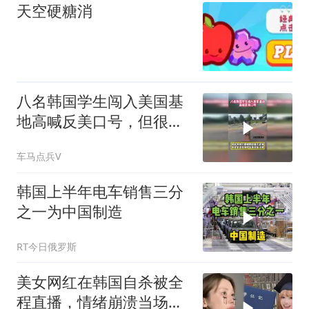
天空硬糖消
八名韩国学生闯入美国基
地高喊反美口号，但很快
他们便被警方逮捕
车马点兵V
韩国上半年电车销售三分
之一为中国制造
RT今日俄罗斯
美女网红在韩国自杀被全
程直播，情绪崩溃当场轻