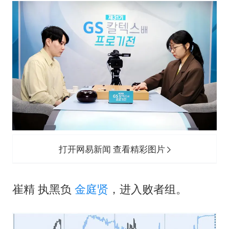
“不建议大家买深色蛋糕”
985博士后被曝在妻子孕期出轨后续
70多岁父亲独自坐车到上海看望女儿
粉笔教育发布“自曝式”公开信
OpenAI为免费用户升级GPT-5.6 Luna
如何把百年大党建设得更加坚强有力？
打开网易新闻 查看精彩图片
崔精 执黑负
金庭贤
，进入败者组。