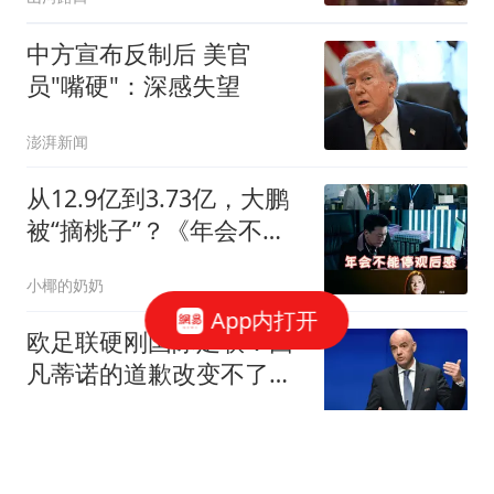
中方宣布反制后 美官
员"嘴硬"：深感失望
澎湃新闻
从12.9亿到3.73亿，大鹏
被“摘桃子”？《年会不能
停2》换角真相
小椰的奶奶
App内打开
欧足联硬刚国际足联：因
凡蒂诺的道歉改变不了任
何事
封面新闻
《兵自风中来》：看懂索