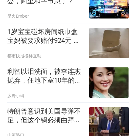
公，阿里和字节急了？
星火Ember
1岁宝宝碰坏房间纸巾盒
宝妈被要求赔付924元 酒
店回应
都市快报橙柿互动
利智以泪洗面，被李连杰
抛弃，住地下室10年的黄
秋燕成了最大赢家
乡野小珥
特朗普意识到美国导弹不
足，但这个锅必须由拜登
和泽连斯基背
山河路口