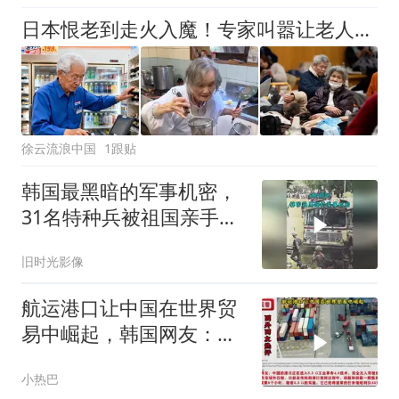
日本恨老到走火入魔！专家叫嚣让老人集体自杀，年轻人却拍手叫好
徐云流浪中国
1跟贴
韩国最黑暗的军事机密，
31名特种兵被祖国亲手折
断销毁
旧时光影像
航运港口让中国在世界贸
易中崛起，韩国网友：见
过韩国釜山港吗？
小热巴