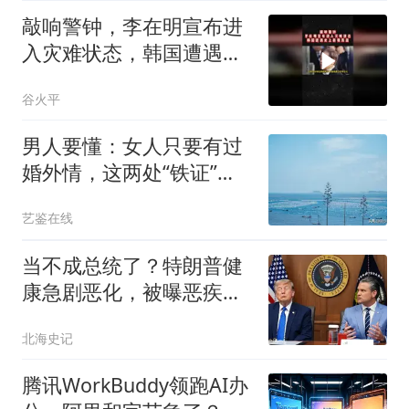
敲响警钟，李在明宣布进
入灾难状态，韩国遭遇史
上最强高温02
谷火平
男人要懂：女人只要有过
婚外情，这两处“铁证”擦
不掉
艺鉴在线
当不成总统了？特朗普健
康急剧恶化，被曝恶疾缠
身，比拜登还严重
北海史记
腾讯WorkBuddy领跑AI办