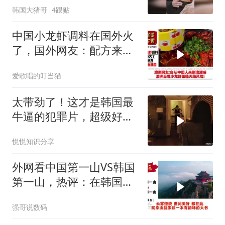
韩国大猪哥
4跟贴
中国小龙虾调料在国外火
了，国外网友：配方来自
韩国！
爱歌唱的叮当猫
太带劲了！这才是韩国最
牛逼的犯罪片，超级好
看，人不能太贪！
悦悦知识分享
外网看中国第一山VS韩国
第一山，热评：在韩国土
堆也算山？
强哥说数码