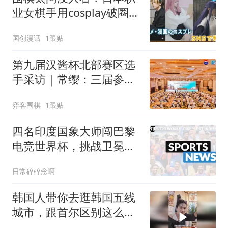
业女棋手用cosplay破圈，
网友：不如搞抽象
国创漫话
1跟贴
第九届汉酱杯北部赛区选
手采访｜常缨：三届参
赛，汉酱酒是心头好
弈客围棋
1跟贴
四名印度国象大师闯巴黎
电竞世界杯，挑战卫冕冠
军卡尔森
日常碎碎念啊
韩国人带你去逛韩国五线
城市，跟首尔区别这么
大？