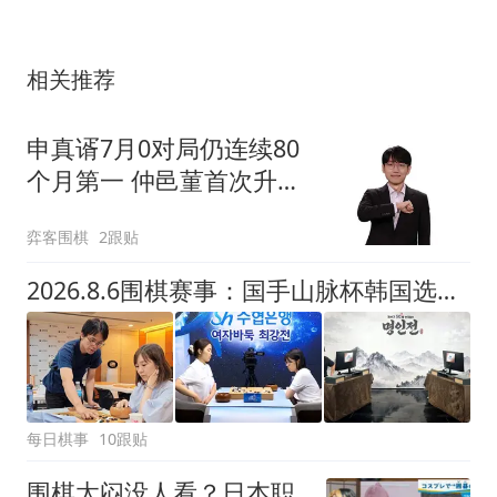
相关推荐
申真谞7月0对局仍连续80
个月第一 仲邑菫首次升至
女棋手第三
弈客围棋
2跟贴
2026.8.6围棋赛事：国手山脉杯韩国选拔,卞相壹胜金炯佑李廷宇负金明训
每日棋事
10跟贴
围棋太闷没人看？日本职