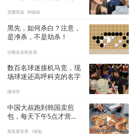
生
贵圈星娱
90跟贴
黑先，如何杀白？注意，
是净杀，不是劫杀！
沙雕道具制造局
数百名球迷接机马竞，现
场球迷还高呼科克的名字
懂球帝
中国大叔跑到韩国卖煎
包，每天下午5点才营
业，直言月赚5万很满足
彗星看世界
1跟贴