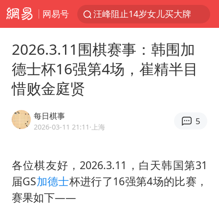
网易号
汪峰阻止14岁女儿买大牌
27岁女子组织卖淫集团被悬赏通缉
2026.3.11围棋赛事：韩围加
泸溪河：桃酥吃出金属牙冠视频不实
德士杯16强第4场，崔精半目
公司“上四休三”但要降薪1000元
惜败金庭贤
泰国校园枪击案死亡人数升至7人
泰高官回应中国人在泰遭歧视：全面调查
每日棋事
5
四川宜宾市高县发生4.9级地震
2026-03-11 21:11
·上海
火把节震撼瞬间
改名后的“青海拉面”店
各位棋友好，2026.3.11，白天韩国第31
届GS
加德士
杯进行了16强第4场的比赛，
女子开一天一夜空调后二氧化碳中毒
赛果如下——
“空调24小时开着更省电”不实