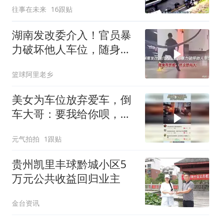
往事在未来
16跟贴
湖南发改委介入！官员暴
力破坏他人车位，随身带
铁棍，称没想闹大
篮球阿里老乡
美女为车位放弃爱车，倒
车大哥：要我给你呗，至
于这样吗哈哈哈！
元气拍拍
1跟贴
贵州凯里丰球黔城小区5
万元公共收益回归业主
金台资讯