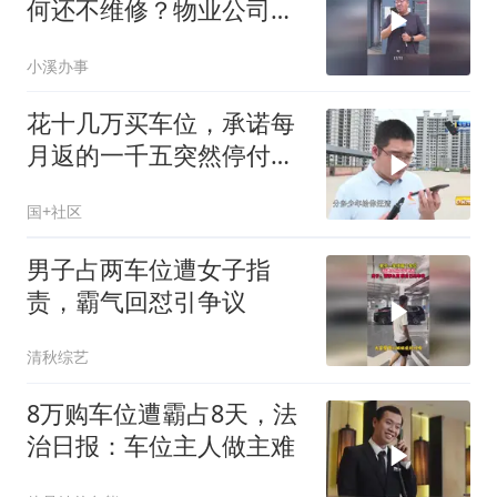
何还不维修？物业公司回
应维修电梯需动用住宅专
小溪办事
项维修资金
花十几万买车位，承诺每
月返的一千五突然停付，
到底能不能最终兑现？
国+社区
男子占两车位遭女子指
责，霸气回怼引争议
清秋综艺
8万购车位遭霸占8天，法
治日报：车位主人做主难