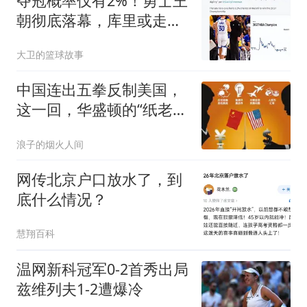
夺冠概率仅有2%！勇士王
朝彻底落幕，库里或走科
比生涯末年的老路
大卫的篮球故事
中国连出五拳反制美国，
这一回，华盛顿的“纸老
虎”被戳穿了
浪子的烟火人间
网传北京户口放水了，到
底什么情况？
慧翔百科
温网新科冠军0-2首秀出局
兹维列夫1-2遭爆冷