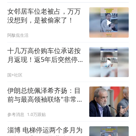
约24000元
女邻居车位老被占，万万
没想到，是被偷家了！
阿酞侃生活
十几万高价购车位承诺按
月返现！返5年后突然停
发，开发商称资金不足只
国+社区
能等！
伊朗总统佩泽希齐扬：目
前与最高领袖联络"非常困
难"
参考消息
1.0万跟贴
淄博 电梯停运两个多月为