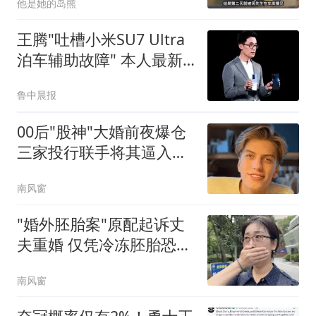
他是她的岛熊
王腾"吐槽小米SU7 Ultra
泊车辅助故障" 本人最新
回应
鲁中晨报
00后"股神"大婚前夜爆仓
三家投行联手将其逼入绝
境
南风窗
"婚外胚胎案"原配起诉丈
夫重婚 仅凭冷冻胚胎恐难
认定
南风窗