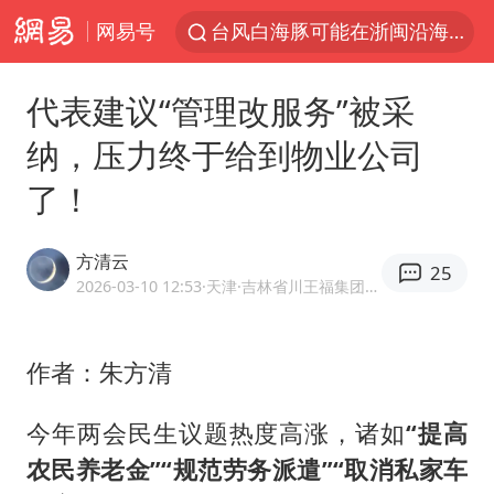
网易号
台风白海豚可能在浙闽沿海登陆
女子利用漏洞0元薅走3000多件家电
代表建议“管理改服务”被采
台风白海豚影响中国已成定局
纳，压力终于给到物业公司
80后女柜员逆袭成4200亿银行副行长
了！
金饰克价大幅跳涨
狄龙7300万提前续约值不值
方清云
25
多地要求领导干部带头休假
2026-03-10 12:53
·天津
·吉林省川王福集团副总经理
24小时不关空调 电费会更低吗
龚宝冬烈士安葬仪式举行
作者：朱方清
浙江舟山21条水上客运航线停航
今年两会民生议题热度高涨，诸如
“提高
中央气象台发布台风黄色预警
农民养老金”“规范劳务派遣”“取消私家车