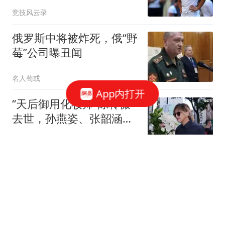
竞技风云录
俄罗斯中将被炸死，俄“野
莓”公司曝丑闻
名人苟或
App内打开
“天后御用化妆师”陈聆薇
去世，孙燕姿、张韶涵、
蔡健雅现身追思会，张惠
大风新闻
妹、梁静茹等艺人送上花
篮，贾静雯曾痛惜“最后没
小米前高管王腾深夜发文
有好好道别”
吐槽小米SU7 Ultra泊车辅
助遇bug，最新回应：已
大风新闻
收到小米汽车产品同学的