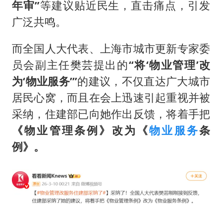
“梅姨”准确年龄仍未知
年审”
等建议贴近民生，直击痛点，引发
新华社权威快报|我国编制完成新版全月地质图
广泛共鸣。
今年4位周星驰电影配角去世
而全国人大代表、上海市城市更新专家委
号召领导带头休假 是大家不想休吗
员会副主任樊芸提出的
“将‘物业管理’改
中国五箭齐发反制美国
为‘物业服务’”
的建议，不仅直达广大城市
中国经济展现强大韧性和活力
居民心窝，而且在会上迅速引起重视并被
采纳，住建部已向她作出反馈，将着手把
《物业管理条例》改为《
物业服务
条
例》。