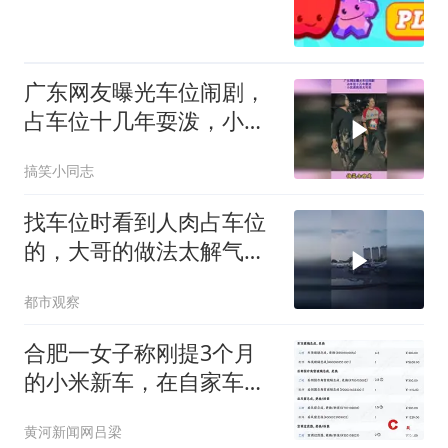
广东网友曝光车位闹剧，
占车位十几年耍泼，小区
居民忍无可忍
搞笑小同志
找车位时看到人肉占车位
的，大哥的做法太解气
了，网友：即使双输，也
都市观察
绝对不能让它单赢
合肥一女子称刚提3个月
的小米新车，在自家车位
遭3名儿童踩踏车顶、泼
黄河新闻网吕梁
沙、撒尿，4S店维修报价