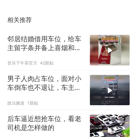
相关推荐
邻居结婚借用车位，给车
主留字条并备上喜烟和红
包
音乐下午茶官方
42跟贴
男子人肉占车位，面对小
车倒车也不退让，车主一
气之下堵死车位
政法频道
1跟贴
后车逼近想抢车位，看老
司机是怎样做的