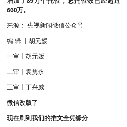
增加了89万个托位，总托位数已经超过
660万。
来源： 央视新闻微信公众号
编 辑 丨胡元媛
一审丨胡元媛
二审丨袁隽永
三审丨丁兴威
微
信改版了
现在刷到我们的推文全凭缘分