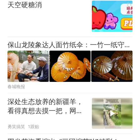
天空硬糖消
保山龙陵象达人面竹纸伞：一竹一纸守匠心，七十二道工序续伞缘
春城晚报
深处生态放养的新疆羊，
看得真想去摸一把，网
友：千万别让印度人看见
勇笑搞笑
1跟贴