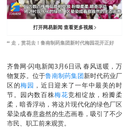
广岛长崎的昨天未必不会是日本的明天
易烊千玺金鸡百花双料影帝
国内发现多起“Sorry”勒索病毒攻击
打开网易新闻 查看更多视频
高铁双人座被免票儿童挤成3人座
走，赏花去！鲁南制药集团新时代梅园花开正好
公安部通报：抓获犯罪嫌疑人8200余名
我国民营企业创新动能持续增强
齐鲁网·闪电新闻3月6日讯 春风送暖，万
“老戏骨”秦焰去世
物复苏。位于
鲁南制药集团
新时代药业厂
真理之光，何以能照亮复兴之路？
区的
梅园
，近日迎来了一年中最美的时
节。园内数百株
梅花
竞相绽放，粉瓣柔
柔，暗香浮动，将这片现代化的绿色厂区
晕染成春意盎然的生态画卷，吸引了不少
市民、职工前来观赏。