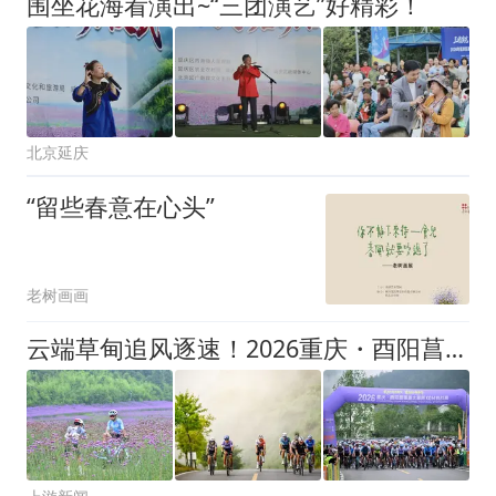
围坐花海看演出~“三团演艺”好精彩！
北京延庆
“留些春意在心头”
老树画画
云端草甸追风逐速！2026重庆・酉阳菖蒲盖大草原KOM挑战赛圆满收官