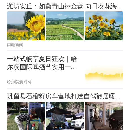
潍坊安丘：如黛青山捧金盘 向日葵花海迎客来
闪电新闻
一站式畅享夏日狂欢｜哈
尔滨国际啤酒节实用一日
游攻略出炉
哈尔滨新闻网
巩留县石榴籽房车营地打造自驾旅居暖心港湾