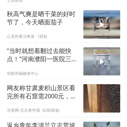
上游新闻
秋高气爽是晒干菜的好时
节了，今天晒面茄子
心灵的素洁角落
1跟贴
“当时就想着翻过去能快
点！”河南濮阳一医院三名
职工翻越一米多高窗口救
弥勒市融媒体中心
倒地患者获赞，医院：将
对三人进行表彰奖励 （来
网友称甘肃麦积山景区看
源：河北日报）#暖心 #
完所有石窟需2000元，景
感人 #正能量
区：部分石窟受特别保
北青网-北京青年报
8280跟贴
护，游客可按需买
返乡青年李清兰立志荒坡