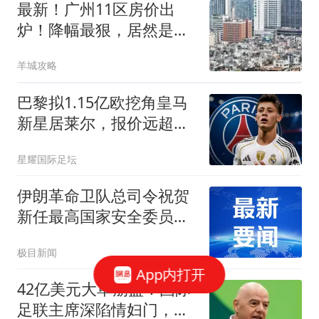
最新！广州11区房价出
炉！降幅最狠，居然是这
个区...
羊城攻略
巴黎拟1.15亿欧挖角皇马
新星居莱尔，报价远超球
员市场估值
星耀国际足坛
伊朗革命卫队总司令祝贺
新任最高国家安全委员会
秘书
极目新闻
App内打开
42亿美元大单崩盘！国际
足联主席深陷情妇门，欧