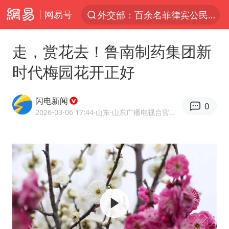
网易号
外交部：百余名菲律宾公民被依法处理
7月份居民消费价格指数保持温和上涨
走，赏花去！鲁南制药集团新
中使馆：重大涉诈逃犯檀某落网
时代梅园花开正好
外交部：藏南地区是中国领土
独闯南太行失联女子遗体已找到
闪电新闻
0
哥伦比亚强震已致超20人死亡
2026-03-06 17:44
·山东
·山东广播电视台官方APP闪电新闻
台湾不是国家不存在“国格”
哥伦比亚发生7.5级地震
男子攒206小时加班调休被拒获赔1.6万
伊朗最高领袖将任命数名高级指挥官
上海将苏州河水强排至黄浦江