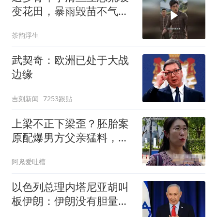
变花田，暴雨毁苗不气
馁，与团队复盘再出发，
茶韵浮生
错落花期四季繁，手作伴
花乡愁浓，踏实走出创业
武契奇：欧洲已处于大战
路
边缘
吉刻新闻
7253跟贴
上梁不正下梁歪？胚胎案
原配爆男方父亲猛料，全
家里子面子都没了
阿凫爱吐槽
以色列总理内塔尼亚胡叫
板伊朗：伊朗没有胆量攻
击以色列。