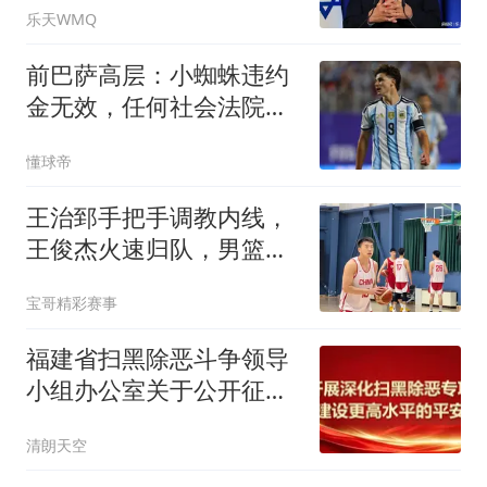
乐天WMQ
前巴萨高层：小蜘蛛违约
金无效，任何社会法院都
会这样认定
懂球帝
王治郅手把手调教内线，
王俊杰火速归队，男篮备
战世预赛有新招
宝哥精彩赛事
福建省扫黑除恶斗争领导
小组办公室关于公开征集
涉黑涉恶举报线索的公告
清朗天空