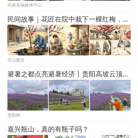
巩留县融媒体中心
民间故事｜花匠在院中栽下一棵红梅，梅花开时花瓣上全是人脸，细看之下竟是历任屋主的相貌
空山载笔
避暑之都点亮避暑经济丨贵阳高坡云顶花海迎客来
贵阳网
嘉兴瓶山，真的有瓶子吗？