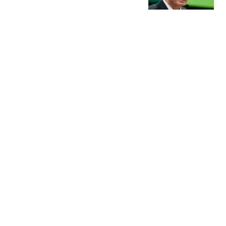
足联趁机逼宫！
掉了颗大白兔糖
仅3天，《蜘蛛侠4》连拿
12天的冠军即被抢走，沈
腾《欢迎来龙餐馆》票房
娱乐故事
井喷，猫眼预测才20亿太
保守了
16岁少年强行抱女友跳河
自杀 自己爬上岸放任女友
溺亡
扬子晚报
易烊千玺获百花奖最佳男
主角 卫诗雅拿下最佳女主
角奖
极目新闻
热搜