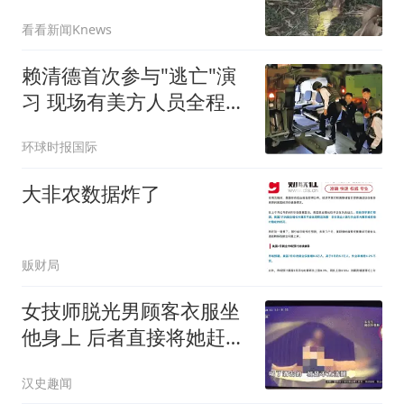
看看新闻Knews
赖清德首次参与"逃亡"演
习 现场有美方人员全程观
察
环球时报国际
大非农数据炸了
贩财局
女技师脱光男顾客衣服坐
他身上 后者直接将她赶了
下去
汉史趣闻