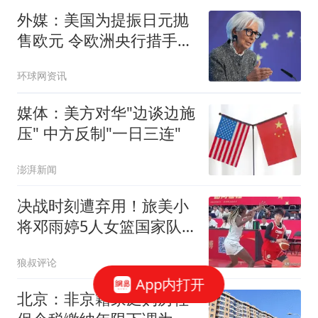
外媒：美国为提振日元抛
售欧元 令欧洲央行措手不
及
环球网资讯
媒体：美方对华"边谈边施
压" 中方反制"一日三连"
澎湃新闻
决战时刻遭弃用！旅美小
将邓雨婷5人女篮国家队
首秀5中1献6分1板
狼叔评论
App内打开
北京：非京籍家庭购房社