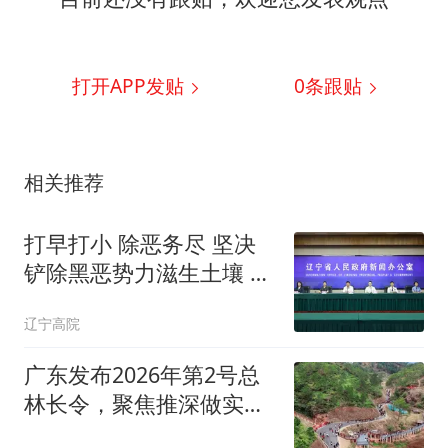
打开APP发贴
0
条跟贴
相关推荐
打早打小 除恶务尽 坚决
铲除黑恶势力滋生土壤 我
省发布深化扫黑除恶专项
辽宁高院
斗争有关情况
广东发布2026年第2号总
林长令，聚焦推深做实林
长制