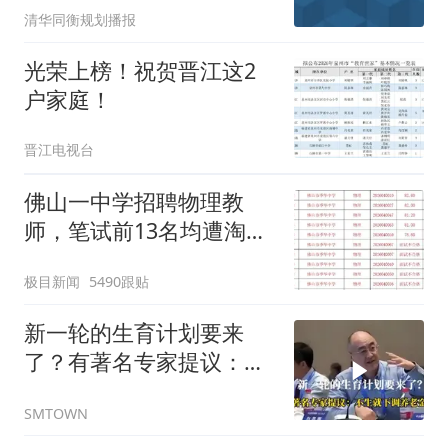
清华同衡规划播报
务研究
光荣上榜！祝贺晋江这2
户家庭！
晋江电视台
佛山一中学招聘物理教
师，笔试前13名均遭淘
汰？教育局：已叫停招
极目新闻
5490跟贴
聘，成立调查组全面核查
新一轮的生育计划要来
了？有著名专家提议：不
生就下调养老金！
SMTOWN