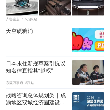
齐鲁壹点
1.6万跟贴
天空硬糖消
日本永住新规草案引抗议
知名律直指其“越权”
东瀛万事通
8跟贴
战略咨询总体规划类 | 成
渝地区双城经济圈建设规
划纲要实施情况与重大任