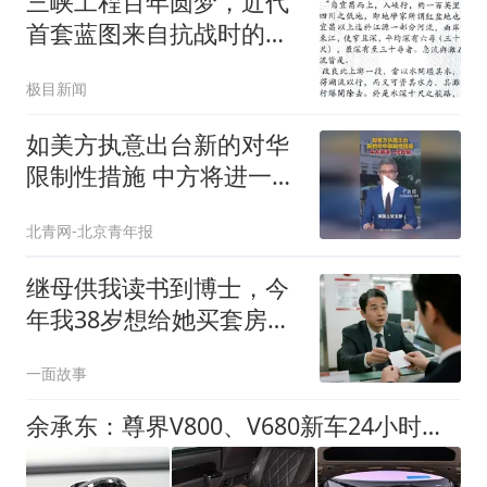
三峡工程百年圆梦，近代
首套蓝图来自抗战时的湖
北勘测
极目新闻
如美方执意出台新的对华
限制性措施 中方将进一步
反制
北青网-北京青年报
继母供我读书到博士，今
年我38岁想给她买套房，
去银行办业务时，柜员却
一面故事
说：您名下有一个关联17
年的定期存款账户
余承东：尊界V800、V680新车24小时大定突破3500台