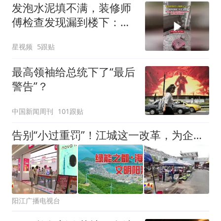
发泡水泥填不满，装修师
傅检查发现漏到楼下：出
风口未延伸到外墙
星视频
5跟贴
最高领袖给总统下了“最后
警告”？
中国新闻周刊
101跟贴
告别“小过重罚”！江城这一改革，为企业“减负”超300万
阳江广播电视台