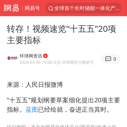
网易号
全球首个长时储能一体化产业园量产
台风白海豚已进入24小时警戒线
转存！视频速览“十五五”20项
“秋天的第一杯奶茶”6岁了
主要指标
上海：台风白海豚或将带来龙卷风
四川宜宾市高县4.9级地震致1人死亡
环球网资讯
0
中巨芯：上半年归母净利润1405.77万元
2026-03-06 15:08
·北京
·环球网官方网易号
38岁演员求职万岁山NPC成功
来源：人民日报微博
胜宏科技：股票交易异常波动
国乒男单横滨冠军赛全军覆没
“十五五”规划纲要草案细化提出20项主要
胡彦斌获《歌手2026》歌王
指标。
蓝图
已经绘就，奋进正当其时。
U17国足三连胜晋级明日之星半决赛
特别声明：本文为网易自媒体平台“网易号”作者上传