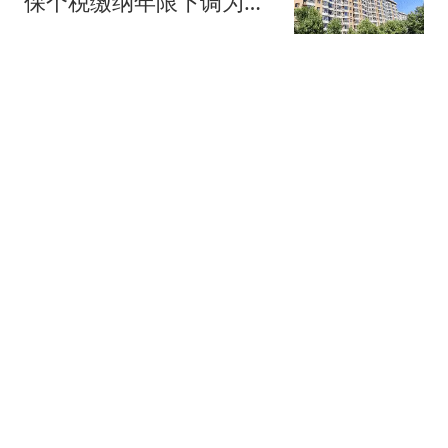
保个税缴纳年限下调为一
年，公积金贷款额度最高
北京青年报
340万元
路边刹停直接发射，东风
26首次展示公路发射，航
母的噩梦又升级了
巅峰高地
英媒：曼联今夏可考虑签
德拉普，但遭曼联球迷普
遍反对
懂球帝
《博德3》肌肉妈妈被“整
容化妆” 玩家却急了
游民星空