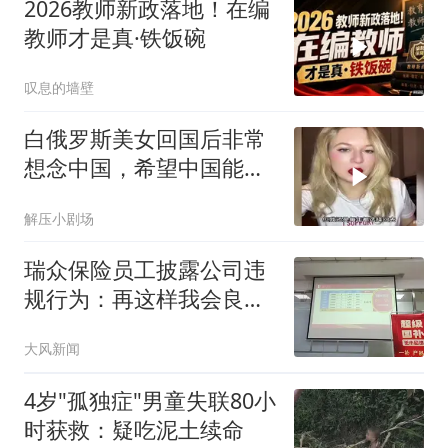
2026教师新政落地！在编
教师才是真·铁饭碗
叹息的墙壁
白俄罗斯美女回国后非常
想念中国，希望中国能完
善移民政策
解压小剧场
瑞众保险员工披露公司违
规行为：再这样我会良心
不安
大风新闻
4岁"孤独症"男童失联80小
时获救：疑吃泥土续命