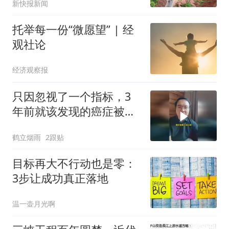
新快报新闻
托举每一份“微愿望” | 经
观社论
经济观察报
只因忽视了一个指标，3
年前就该发现的癌症被拖
成了晚期
鹤立烟雨
2跟贴
目标再大不行动也是零：
3步让成功真正落地
温一壶月光啊