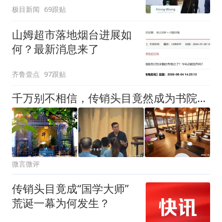
极目新闻
69跟贴
山姆超市落地烟台进展如
何？最新消息来了
齐鲁壹点
97跟贴
千万别不相信，传销头目竟然成为书院院长
微言微评
传销头目竟成“国学大师”
荒诞一幕为何发生？