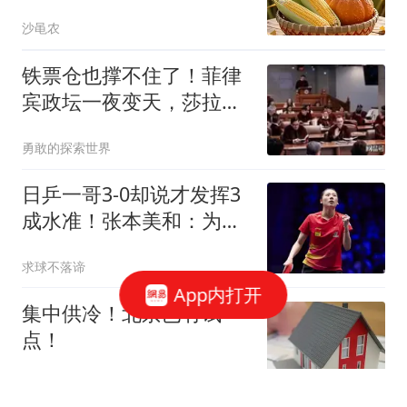
沙黾农
铁票仓也撑不住了！菲律
宾政坛一夜变天，莎拉领
先优势缩到9%
勇敢的探索世界
日乒一哥3-0却说才发挥3
成水准！张本美和：为什
么陈熠总中断比赛
求球不落谛
App内打开
集中供冷！北京已有试
点！
天津人