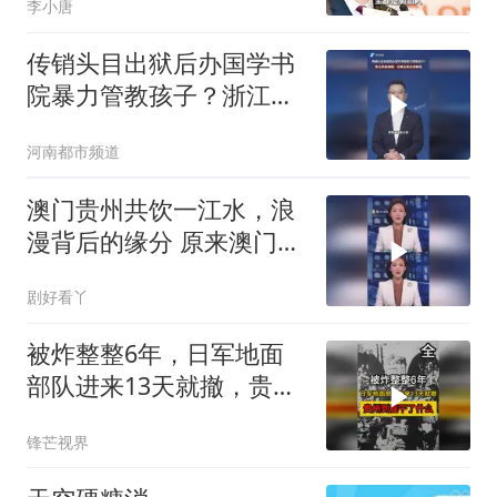
李小唐
传销头目出狱后办国学书
院暴力管教孩子？浙江新
昌通报：已成立联合调查
河南都市频道
组#传销 #国学
澳门贵州共饮一江水，浪
漫背后的缘分 原来澳门帮
扶贵州的背后原因这么浪
剧好看丫
漫！
被炸整整6年，日军地面
部队进来13天就撤，贵州
到底干了什么？
锋芒视界