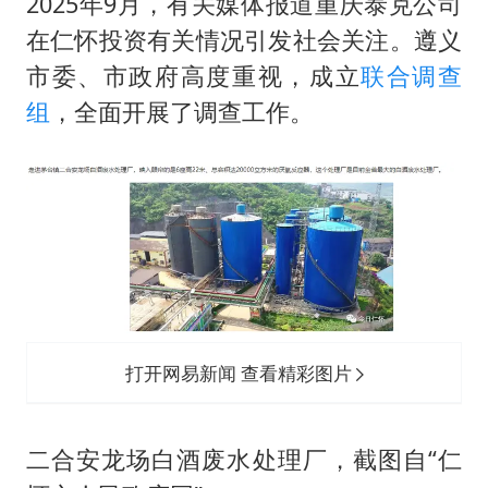
村民谈“梅姨”：叫的其实是“媒姨”
2025年9月，有关媒体报道重庆泰克公司
在仁怀投资有关情况引发社会关注。遵义
东方甄选被判赔偿江小白30万元
市委、市政府高度重视，成立
联合调查
中国养老床位“三连降”
组
，全面开展了调查工作。
奋进开新局 实干挑大梁
打开网易新闻 查看精彩图片
二合安龙场白酒废水处理厂，截图自“仁