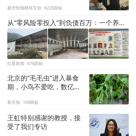
作，泰国机场最新回应：
都市快报橙柿互动
6228跟贴
拒绝登机决定由航司作
出；亲历者：曾承诺免费
从“零风险零投入”到负债百万：一个养牛项目崩盘后，谁该为农户的贷款买单丨红星调查
改签但没兑现
红星新闻
676跟贴
北京的“毛毛虫”进入暴食
期，小鸟不爱吃，数亿头
小蜂迎战
新京报
109跟贴
王虹特别感谢的教授，接
受了我们专访