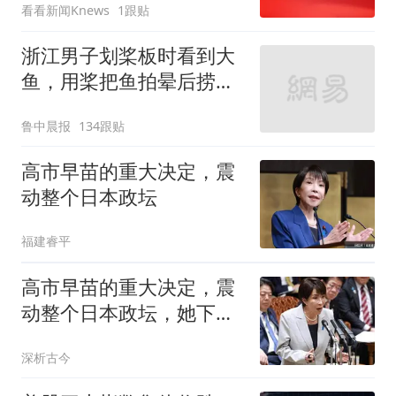
看看新闻Knews
1跟贴
浙江男子划桨板时看到大
鱼，用桨把鱼拍晕后捞
起；当事人：鱼重7斤6
鲁中晨报
134跟贴
两，做成红烧辣子鱼块，
味道很好
高市早苗的重大决定，震
动整个日本政坛
福建睿平
高市早苗的重大决定，震
动整个日本政坛，她下台
后哪里管洪水滔天
深析古今