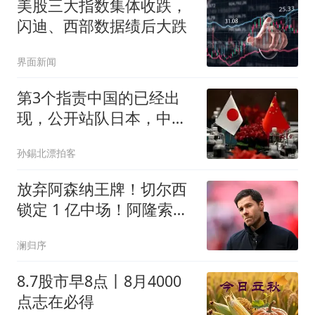
美股三大指数集体收跌，
闪迪、西部数据绩后大跌
界面新闻
第3个指责中国的已经出
现，公开站队日本，中日
交恶，错在中方？
孙錫北漂拍客
放弃阿森纳王牌！切尔西
锁定 1 亿中场！阿隆索挖
到升级版真核
澜归序
8.7股市早8点丨8月4000
点志在必得