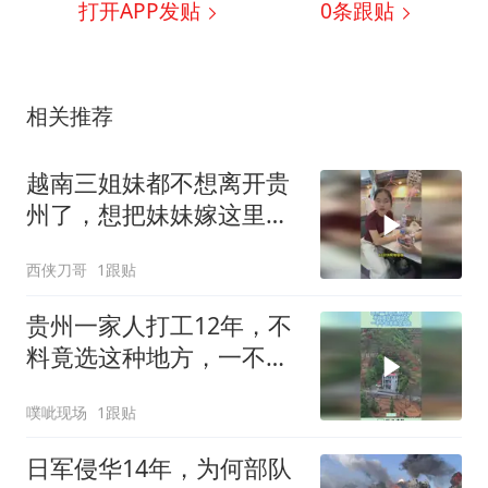
打开APP发贴
0
条跟贴
相关推荐
越南三姐妹都不想离开贵
州了，想把妹妹嫁这里，
我们夏天有地方避暑
西侠刀哥
1跟贴
贵州一家人打工12年，不
料竟选这种地方，一不小
心家底全掏上！
噗呲现场
1跟贴
日军侵华14年，为何部队