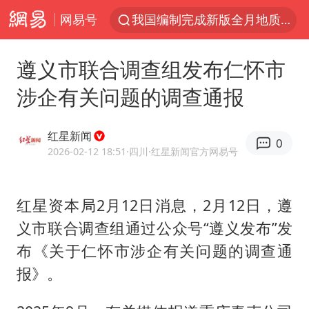
网易号
我国编制完成新版全月地质图
法国下周开始禁止未经同意的电话营销
遵义市联合调查组发布仁怀市
台风白海豚或吞掉台风鲸鱼
涉企有关问题的调查通报
巡查组提问 工作人员偷用手机查答案
看守所辅警收受10万获刑1年
红星新闻
0
宇树科技 打新
2026-02-12 18:51
·四川
·红星新闻官方网易号
多地要求领导干部带头休假
红星资本局2月12日消息，2月12日，遵
80后女柜员逆袭成4200亿银行副行长
义市联合调查组通过公众号“遵义发布”发
吉林一“温度计大楼”读数爆表
布《关于仁怀市涉企有关问题的调查通
房主任回应争议
报》。
把党建设得更加坚强有力