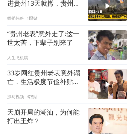
进贵州13天就撤，贵州到
底干了什么？
雄韬伟略
1跟贴
“贵州老表”意外走了:这一
世太苦，下辈子别来了
人生飞机稿
33岁网红贵州老表意外溺
亡，生活极度节俭补贴家
用，唯一心愿是存钱结婚
抓马视频
4跟贴
天崩开局的潮汕，为何能
打出王炸？