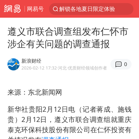
网易号
解锁各地夏日限定体验
男童模仿奥特曼从高处跳下致骨折
遵义市联合调查组发布仁怀市
富婆带资进组给自己硬加60多场吻戏
涉企有关问题的调查通报
金饰克价一夜涨回1300元
峰哥实名举报汪海林偷税漏税
新浪财经
0
名创优品一次性内裤 颜面尽失
2026-02-12 17:32
·河北
·优质财经领域创作者
白海豚将正面袭击贯穿浙江
来源：东北新闻网
视频丨中国东方电气集团原党组副书记、董事宋致远被查
梁家辉：到内地拍戏不是北上是回归
新华社贵阳2月12日电（记者蒋成、施钱
牛津大学一纸声明甩不了锅
贵）2月12日，遵义市联合调查组就重庆
台风白海豚实时路径
泰克环保科技股份有限公司在仁怀投资有