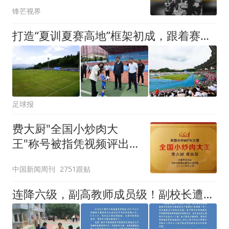
到底干了什么？
锋芒视界
打造“夏训夏赛高地”框架初成，跟着赛事来贵州！
足球报
费大厨"全国小炒肉大
王"称号被指凭视频评出
官方回应
中国新闻周刊
2751跟贴
连降六级，副高教师成员级！副校长遭撤职！雷州特教处理结果来了