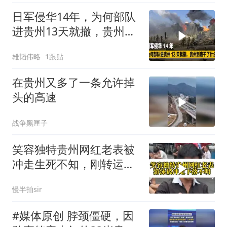
日军侵华14年，为何部队
进贵州13天就撤，贵州到
底干了什么？
雄韬伟略
1跟贴
在贵州又多了一条允许掉
头的高速
战争黑匣子
笑容独特贵州网红老表被
冲走生死不知，刚转运就
生意外，他太苦了
慢半拍sir
#媒体原创 脖颈僵硬，因