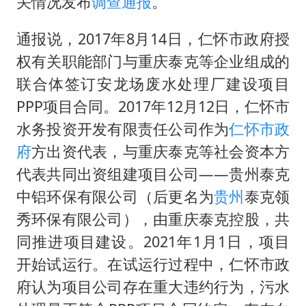
关情况发布
调查通报
。
包文婧：二胎很难一碗水端平
香港宏福苑火灾或由烟头引起
通报说，2017年8月14日，仁怀市政府授
女主硬加吻戏短剧已下架
权有关职能部门与重庆泰克等企业组成的
浙江台州《告全体市民书》
联合体签订安龙场废水处理厂建设项目
浙江一9岁男孩被海浪卷走仍在搜救中
PPP项目合同。2017年12月12日，仁怀市
水务投资开发有限责任公司作为
仁怀市政
郑丽文：台湾从来没有“独立”过
府
方出资代表，与重庆泰克等社会资本方
人民的健康、体质、幸福一脉相承
代表共同出资组建项目公司——贵州泰克
中铝环保有限公司（后更名为
贵州
泰克领
秀环保有限公司），由重庆泰克控股，共
同推进项目建设。2021年1月1日，项目
开始试运行。在试运行过程中，仁怀市政
府认为项目公司存在重大违约行为，污水