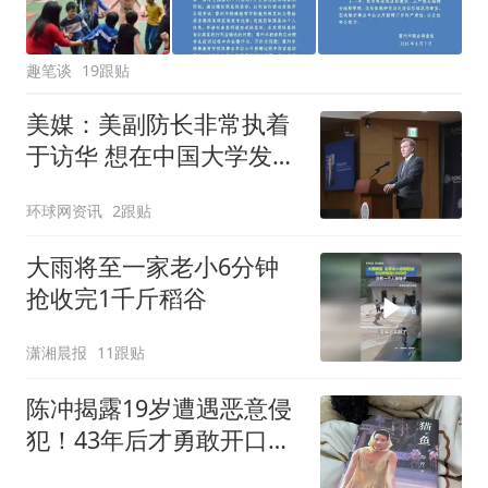
趣笔谈
19跟贴
美媒：美副防长非常执着
于访华 想在中国大学发表
演讲
环球网资讯
2跟贴
大雨将至一家老小6分钟
抢收完1千斤稻谷
潇湘晨报
11跟贴
陈冲揭露19岁遭遇恶意侵
犯！43年后才勇敢开口，
和刘嘉玲同命相怜