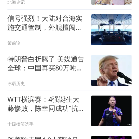
北海史记
信号强烈！大陆对台海实
施交通管制，外舰擅闯必
将付出沉重代价
策前论
特朗普白折腾了 美媒通告
全球：中国再买80万吨大
豆
冰语历史
WTT横滨赛：4强诞生大
藤惨败，陈幸同成功“抗
日”，蒯曼大战早田
十级搞笑选手