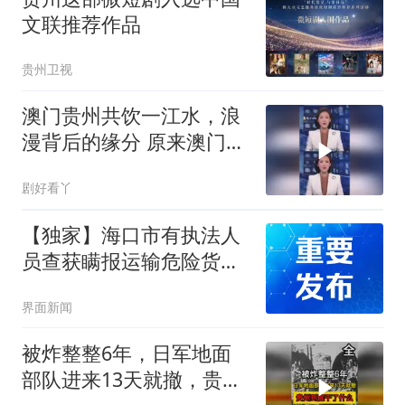
文联推荐作品
贵州卫视
澳门贵州共饮一江水，浪
漫背后的缘分 原来澳门帮
扶贵州的背后原因这么浪
剧好看丫
漫！
【独家】海口市有执法人
员查获瞒报运输危险货物
遇立案难？官方通报：已
界面新闻
成立联合调查组
被炸整整6年，日军地面
部队进来13天就撤，贵州