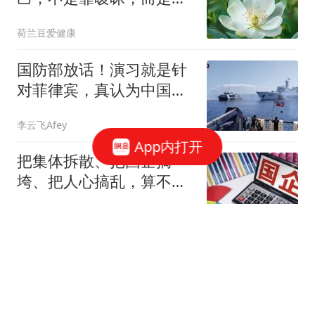
好这几点
荷兰豆爱健康
国防部放话！演习就是针
对菲律宾，真认为中国不
敢来硬的？
李云飞Afey
App内打开
把集体拆散、把国企搞
垮、把人心搞乱，算不得
本事
江启
倒查13年，央企国企慌
了！招投标大数据监管，
建筑行业变天了
职场资深秘书