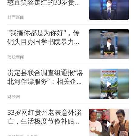
憨直笑容走红的33岁贵州
网红“老表”游泳时失踪。
封面新闻
老母亲天天到河边哭喊“儿
子回家”，搭档发讣告：将
"我揍你都是为你好"，传
永久停更他的视频
销头目办国学书院暴力管
教孩子，官方通报成立联
蓝鲸新闻
合调查组
贵定县联合调查组通报“洛
北河伴漂服务”：相关企业
未严格执行合同约定开展
财经网
伴漂服务，已责令运营公
司停业整顿，将依法依规
33岁网红贵州老表意外溺
处理
亡，生活极度节俭补贴家
用，唯一心愿是存钱结婚