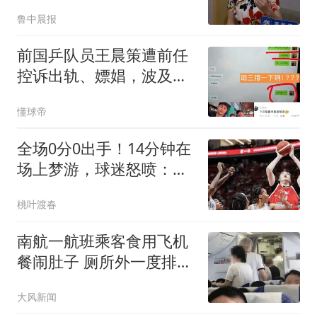
鲁中晨报
前国乒队员王晨策遭前任
控诉出轨、嫖娼，波及王
楚钦等队友
懂球帝
全场0分0出手！14分钟在
场上梦游，球迷怒喷：换
我上去也能拿0分
桃叶渡春
南航一航班乘客食用飞机
餐闹肚子 厕所外一度排长
队
大风新闻