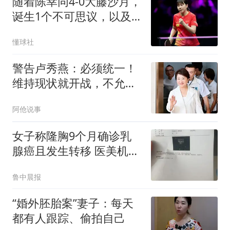
随着陈幸同4-0大藤沙月，
诞生1个不可思议，以及2
个不争事实
懂球社
警告卢秀燕：必须统一！
维持现状就开战，不允许
第二个李登辉存在
阿伧说事
女子称隆胸9个月确诊乳
腺癌且发生转移 医美机构
回应
鲁中晨报
“婚外胚胎案”妻子：每天
都有人跟踪、偷拍自己