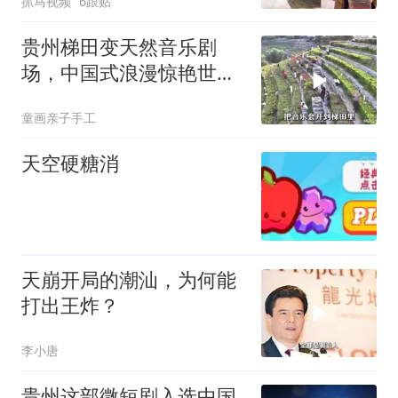
抓马视频
6跟贴
贵州梯田变天然音乐剧
场，中国式浪漫惊艳世
界！
童画亲子手工
天空硬糖消
天崩开局的潮汕，为何能
打出王炸？
李小唐
贵州这部微短剧入选中国