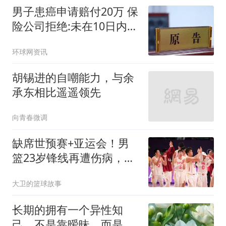
男子患癌申请赔付20万 保
险公司拒绝:未在10日内通
知
环球网资讯
胡锡进的自嘲能力，与余
承东相比遥遥领先
向青春微调
缺席世预赛+亚运会！男
篮23岁锋线再遭伤病，前
全美4星高中生恐难打出
大卫的篮球故事
来了
长期的拥有一个异性知
己，不是靠暧昧，而是做