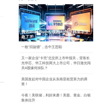
腾讯WorkBuddy领跑AI办公 阿里字节
急了?
一枚“回旋镖”，击中王思聪
又一家企业“卡壳”北交所上市申报关，背靠长
光华芯、华工科技两大上市公司，华日激光闯
关A股缘何掉队？
美国发起对中国企业从东南亚租赁算力的调
查！
今夜！美联储，利好来袭！美股、黄金、白银
集体拉升