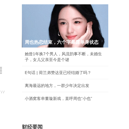
周也热恋结束，六个字暴露单身状态
她曾1年换7个男人，风流韵事不断，未婚生
子，女儿父亲至今是个谜
E句话 | 荷兰弟赞达亚已经结婚了吗？
离海最远的地方，一群少年决定出发
小酒窝客串董璇新戏，直呼周也“小也”
财经要闻