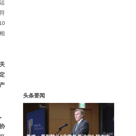
运
符
0
相
关
定
产
头条要闻
。
协