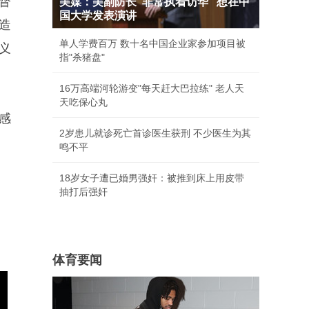
督
美媒：美副防长"非常执着访华" 想在中
国大学发表演讲
造
单人学费百万 数十名中国企业家参加项目被
义
指"杀猪盘"
16万高端河轮游变"每天赶大巴拉练" 老人天
天吃保心丸
感
2岁患儿就诊死亡首诊医生获刑 不少医生为其
鸣不平
18岁女子遭已婚男强奸：被推到床上用皮带
抽打后强奸
体育要闻