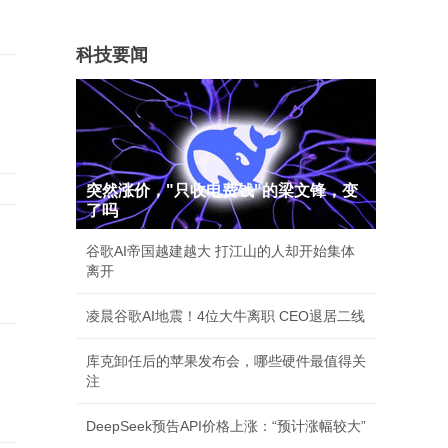
科技要闻
突然涨价，"只收电费钱"的梁文锋，变
了吗
谷歌AI帝国越建越大 打江山的人却开始集体
离开
凌晨谷歌AI地震！4位大牛离职 CEO退居二线
库克卸任后的苹果发布会，哪些硬件最值得关
注
DeepSeek预告API价格上涨：“预计涨幅较大”