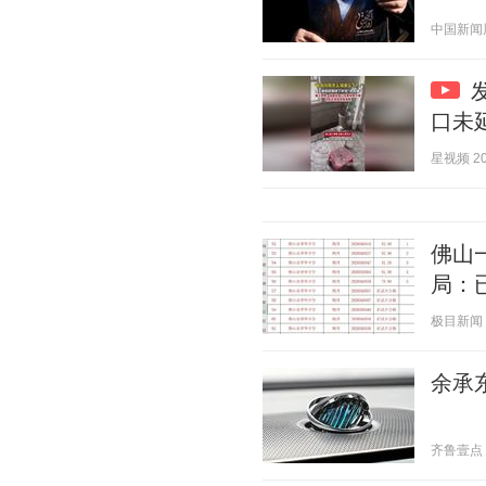
中国新闻周刊
口未
星视频 202
佛山
局：
极目新闻 20
余承东
齐鲁壹点 20