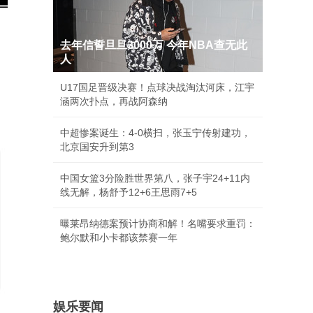
去年信誓旦旦3000万 今年NBA查无此
人
U17国足晋级决赛！点球决战淘汰河床，江宇
涵两次扑点，再战阿森纳
中超惨案诞生：4-0横扫，张玉宁传射建功，
北京国安升到第3
中国女篮3分险胜世界第八，张子宇24+11内
线无解，杨舒予12+6王思雨7+5
曝莱昂纳德案预计协商和解！名嘴要求重罚：
鲍尔默和小卡都该禁赛一年
娱乐要闻