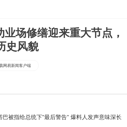
津劝业场修缮迎来重大节点，
历史风貌
载网易新闻客户端
塔巴被指给总统下"最后警告" 爆料人发声意味深长