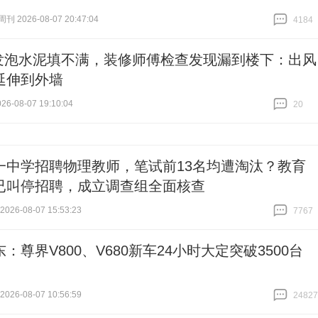
 2026-08-07 20:47:04
4184
跟贴
4184
发泡水泥填不满，装修师傅检查发现漏到楼下：出风
延伸到外墙
6-08-07 19:10:04
20
跟贴
20
一中学招聘物理教师，笔试前13名均遭淘汰？教育
已叫停招聘，成立调查组全面核查
26-08-07 15:53:23
7767
跟贴
7767
：尊界V800、V680新车24小时大定突破3500台
26-08-07 10:56:59
24827
跟贴
24827