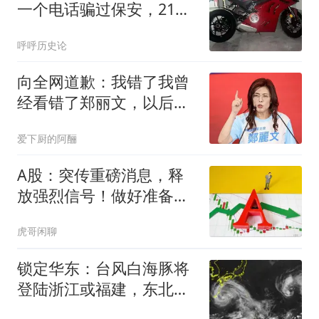
一个电话骗过保安，21万
摩托车被搬到吉林
呼呼历史论
向全网道歉：我错了我曾
经看错了郑丽文，以后她
说什么我都不信了
爱下厨的阿酾
A股：突传重磅消息，释
放强烈信号！做好准备，
周五将迎来新变化
虎哥闲聊
锁定华东：台风白海豚将
登陆浙江或福建，东北山
东酷热达极限即将降温