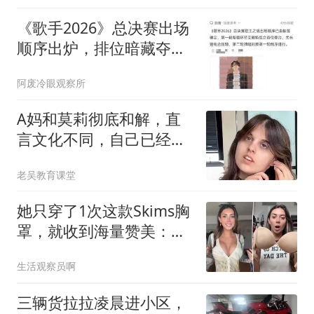
《歌手2026》总决赛出场
顺序出炉，排位暗藏夺冠
玄机
阿废冷眼观察所
A妈和莫莉彻底和解，直
言文化不同，自己已经做
的很好，不懂感恩
老吴教育课堂
她只穿了1次这款Skims胸
罩，就收到海量赞美：轻
垫却有奇效
生活观察员啊
三辆货拉拉凌晨进小区，