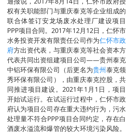
中国养老床位“三连降”
通报说，2017年8月14日，仁怀市政府授
权有关职能部门与重庆泰克等企业组成的
多地要求领导干部带头休假
联合体签订安龙场废水处理厂建设项目
吉林一“温度计大楼”读数爆表
PPP项目合同。2017年12月12日，仁怀市
东方甄选被判赔偿江小白30万元
水务投资开发有限责任公司作为
仁怀市政
奋进开新局 实干挑大梁
府
方出资代表，与重庆泰克等社会资本方
代表共同出资组建项目公司——贵州泰克
中铝环保有限公司（后更名为
贵州
泰克领
秀环保有限公司），由重庆泰克控股，共
同推进项目建设。2021年1月1日，项目
开始试运行。在试运行过程中，仁怀市政
府认为项目公司存在重大违约行为，污水
处理量不符合PPP项目合同约定，存在白
酒废水溢流和爆管的较大环境污染风险。