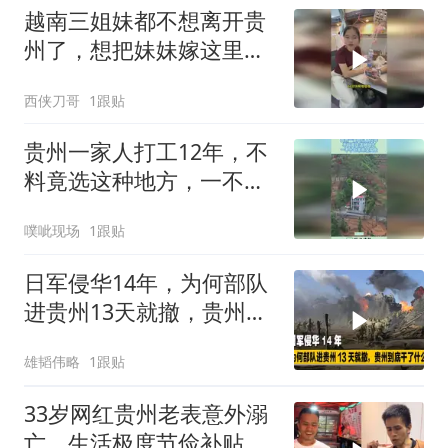
越南三姐妹都不想离开贵
州了，想把妹妹嫁这里，
我们夏天有地方避暑
西侠刀哥
1跟贴
贵州一家人打工12年，不
料竟选这种地方，一不小
心家底全掏上！
噗呲现场
1跟贴
日军侵华14年，为何部队
进贵州13天就撤，贵州到
底干了什么？
雄韬伟略
1跟贴
33岁网红贵州老表意外溺
亡，生活极度节俭补贴家