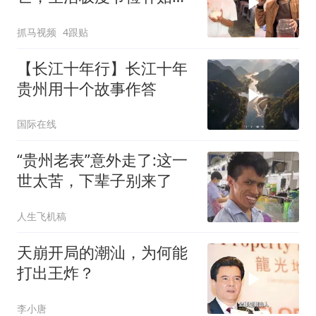
用，唯一心愿是存钱结婚
抓马视频
4跟贴
【长江十年行】长江十年
贵州用十个故事作答
国际在线
“贵州老表”意外走了:这一
世太苦，下辈子别来了
人生飞机稿
天崩开局的潮汕，为何能
打出王炸？
李小唐