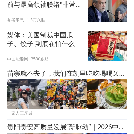
前与最高领袖联络"非常困
难"
参考消息
1.5万跟贴
媒体：美国制裁中国瓜
子、饺子 到底在怕什么
中国能源网
3580跟贴
苗寨就不去了，我们在凯里吃吃喝喝又逛逛
一家人三座城
贵阳贵安高质量发展“新脉动”｜2026中国—东盟教育交流周：智联山海育新机 文教相通共未来