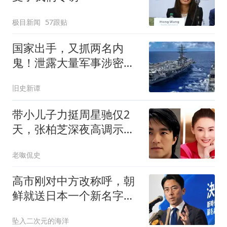
极目新闻
57跟贴
国家出手，又抓两名内
鬼！泄露大量军事涉密资
料，身份个个不简单
旧史新谭
带小儿子力挺周星驰仅2
天，张柏芝深夜高调示
爱，和前夫早已切割
老呶侃史
高市刚对中方改称呼，朝
鲜就送日本一个新名字，
平壤没让中国失望
坠入二次元的海洋