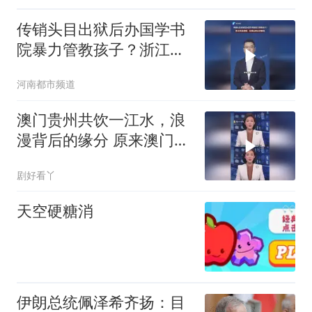
传销头目出狱后办国学书
院暴力管教孩子？浙江新
昌通报：已成立联合调查
河南都市频道
组#传销 #国学
澳门贵州共饮一江水，浪
漫背后的缘分 原来澳门帮
扶贵州的背后原因这么浪
剧好看丫
漫！
天空硬糖消
伊朗总统佩泽希齐扬：目