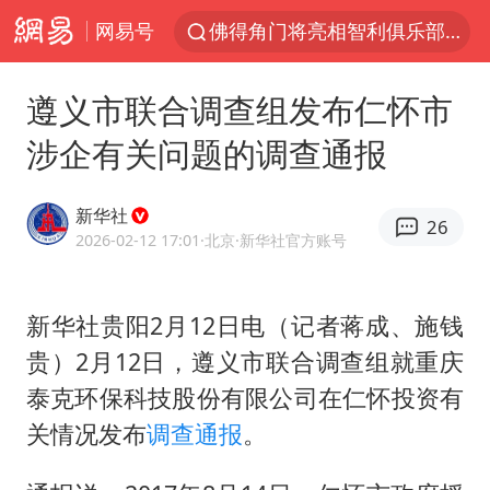
网易号
佛得角门将亮相智利俱乐部主场
中方回应是否在太平洋海底开采稀土
遵义市联合调查组发布仁怀市
看守所辅警收受10万获刑1年
涉企有关问题的调查通报
宇树科技发行价格150.80元/股
宇树科技王兴兴身家有望超200亿元
新华社
26
五粮液渠道价一箱上涨近百元
2026-02-12 17:01
·北京
·新华社官方账号
CIA被曝已秘密设立古巴工作组
新华社贵阳2月12日电（记者蒋成、施钱
U17国足1分钟轰2球
贵）2月12日，遵义市联合调查组就重庆
泰国一女公务员妆容引争议 本人回应
泰克环保科技股份有限公司在仁怀投资有
法国将禁止“未经同意的电话营销”
关情况发布
调查通报
。
24小时不关空调 电费会更低吗