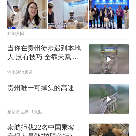
知知贵阳
当你在贵州徒步遇到本地
人 没有技巧 全靠天赋 网
友：即便是拖鞋 也能如履
河南法治频道
平地
贵州唯一可掉头的高速
超话看世界
1跟贴
泰航拒载22名中国乘客，
安保人员做“拉眼角”动