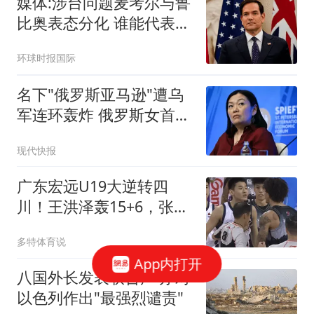
媒体:涉台问题麦考尔与鲁
比奥表态分化 谁能代表华
盛顿
环球时报国际
名下"俄罗斯亚马逊"遭乌
军连环轰炸 俄罗斯女首富
怒了
现代快报
广东宏远U19大逆转四
川！王洪泽轰15+6，张家
睿砍14+9，谈仁凯22分
多特体育说
App内打开
八国外长发表联合声明 对
以色列作出"最强烈谴责"