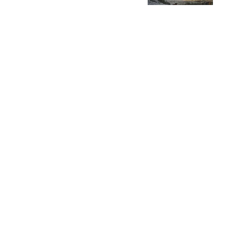
环球网资讯
因14岁儿子说“大不了去送
外卖” ，浙江爸爸三伏天
带他当外卖员，仅负责接
大风新闻
送和提供100元资金，其
他由儿子负责；20天后意
NBA生涯400次单场30+有
外修复父子关系
多难？历史仅7人做到，
哈登库里均未上榜
弄月公子
基辅一枚导弹都没拦住被
炸惨 泽连斯基：求快给我
导弹
策前论
热搜