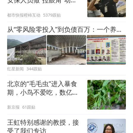
作，泰国机场最新回应：
都市快报橙柿互动
5379跟贴
拒绝登机决定由航司作
出；亲历者：曾承诺免费
从“零风险零投入”到负债百万：一个养牛项目崩盘后，谁该为农户的贷款买单丨红星调查
改签但没兑现
红星新闻
344跟贴
北京的“毛毛虫”进入暴食
期，小鸟不爱吃，数亿头
小蜂迎战
新京报
61跟贴
王虹特别感谢的教授，接
受了我们专访