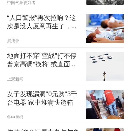
中国气象爱好者
“人口警报”再次拉响？这
次是没人愿意再生了，专
家奇葩建议频出
混沌录
地面打不穿"空战"打不停
普京高调"换将"或直面消
耗战
上观新闻
女子发现漏洞"0元购"3千
台电器 家中堆满快递箱
鲁中晨报