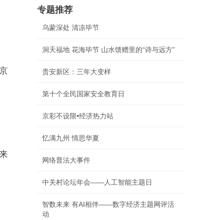
专题推荐
乌蒙深处 清凉毕节
洞天福地 花海毕节 山水馈赠里的“诗与远方”
京
贵安新区：三年大变样
第十个全民国家安全教育日
京彩不设限•经济热力站
忆满九州 情思华夏
来
网络普法大事件
。
中关村论坛年会——人工智能主题日
智数未来 有AI相伴——数字经济主题网评活
动