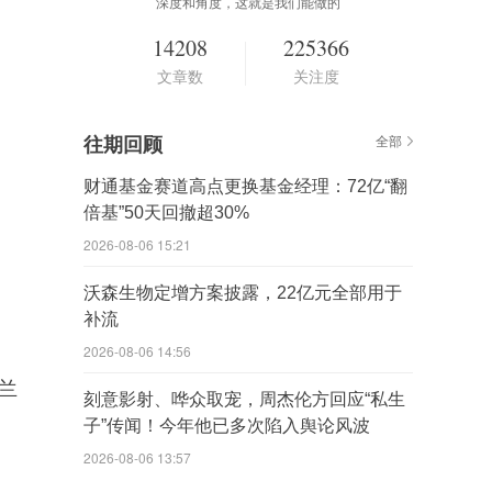
深度和角度，这就是我们能做的
14208
225366
文章数
关注度
往期回顾
全部
财通基金赛道高点更换基金经理：72亿“翻
倍基”50天回撤超30%
2026-08-06 15:21
沃森生物定增方案披露，22亿元全部用于
补流
2026-08-06 14:56
兰
刻意影射、哗众取宠，周杰伦方回应“私生
子”传闻！今年他已多次陷入舆论风波
2026-08-06 13:57