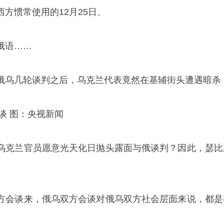
方惯常使用的12月25日、
俄语……
俄乌几轮谈判之后，乌克兰代表竟然在基辅街头遭遇暗杀
会谈 图：央视新闻
乌克兰官员愿意光天化日抛头露面与俄谈判？因此，瑟比
方会谈来，俄乌双方会谈对俄乌双方社会层面来说，都是