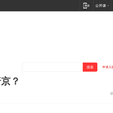
申请入
普京？