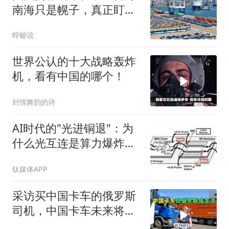
南海只是幌子，真正盯上
的是中国最大王牌
蜉蝣说
世界公认的十大战略轰炸
机，看有中国的哪个！
封情舞韵的诗
AI时代的"光进铜退"：为
什么光互连是算力爆炸的
唯一出路？
钛媒体APP
采访买中国卡车的俄罗斯
司机，中国卡车未来将成
为主流