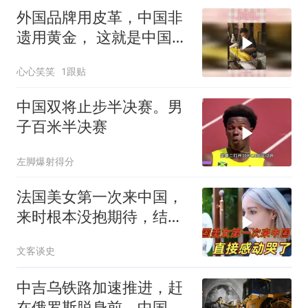
外国品牌用皮革，中国非
遗用黄金， 这就是中国手
艺的文化内涵
心心笑笑
1跟贴
中国双将止步半决赛。男
子百米半决赛
左脚爆射得分
法国美女第一次来中国，
来时根本没抱期待，结果
直接泪洒张家界
文客谈史
中吉乌铁路加速推进，赶
在俄罗斯脱身前，中国拿