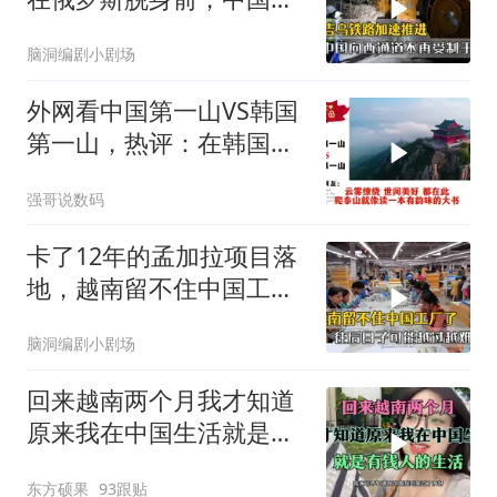
下向西通道自主权
脑洞编剧小剧场
外网看中国第一山VS韩国
第一山，热评：在韩国土
堆也算山？
强哥说数码
卡了12年的孟加拉项目落
地，越南留不住中国工
厂，今年越过越难
脑洞编剧小剧场
回来越南两个月我才知道
原来我在中国生活就是有
钱人的生活
东方硕果
93跟贴