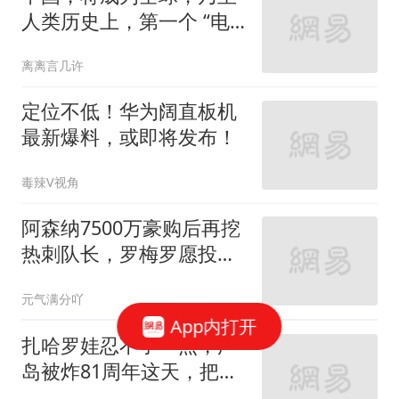
人类历史上，第一个 “电
力王国”
离离言几许
定位不低！华为阔直板机
最新爆料，或即将发布！
毒辣V视角
阿森纳7500万豪购后再挖
热刺队长，罗梅罗愿投死
敌却遭否决
元气满分吖
App内打开
扎哈罗娃忍不了一点，广
岛被炸81周年这天，把日
本骂了个狗血淋头