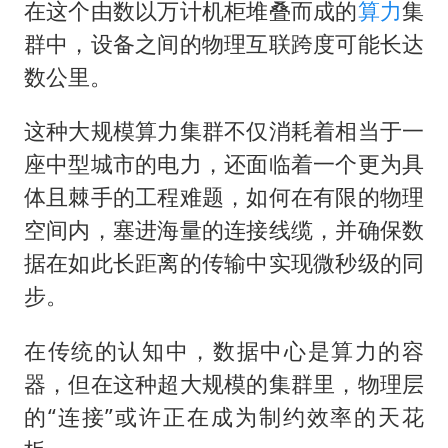
泰国：高度重视中国游客旅游体验
在这个由数以万计机柜堆叠而成的
算力
集
上海大部迎大暴雨
群中，设备之间的物理互联跨度可能长达
数公里。
《龙餐馆》 冲奖
蒯曼挺进WTT横滨冠军赛女单四强
这种大规模算力集群不仅消耗着相当于一
以军士兵把枪口对准中国记者
座中型城市的电力，还面临着一个更为具
笔试第一被劝弃考涉事副校长被撤职
体且棘手的工程难题，如何在有限的物理
空间内，塞进海量的连接线缆，并确保数
白海豚5次眼壁置换
据在如此长距离的传输中实现微秒级的同
构建更高水平的全民健身公共服务体系
步。
在传统的认知中，数据中心是算力的容
器，但在这种超大规模的集群里，物理层
的“连接”或许正在成为制约效率的天花