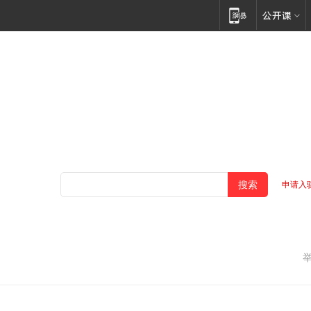
申请入
？