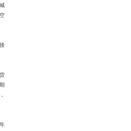
喊
空
，接
期货
期
，
年