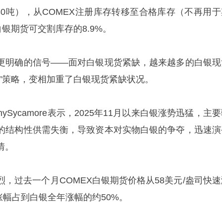
380吨），从COMEX注册库存转移至合格库存（不再用于
白银期货可交割库存的8.9%。
更明确的信号——面对白银现货紧缺，越来越多的白银现
积”策略，变相加重了白银现货紧缺状况。
ySycamore表示，2025年11月以来白银涨势迅猛，主
的结构性供需失衡，导致资本对实物白银的争夺，迅速演
情。
，过去一个月COMEX白银期货价格从58美元/盎司快速
月涨幅占到白银全年涨幅的约50%。