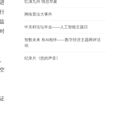
忆满九州 情思华夏
进
行
网络普法大事件
益
中关村论坛年会——人工智能主题日
街对
智数未来 有AI相伴——数字经济主题网评活
动
纪录片《您的声音》
情。
空
证