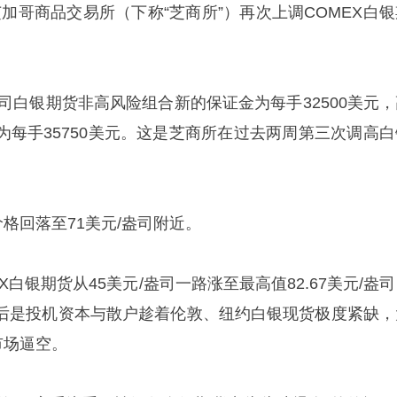
国芝加哥商品交易所（下称“芝商所”）再次上调COMEX白
盎司白银期货非高风险组合新的保证金为每手32500美元，
为每手35750美元。这是芝商所在过去两周第三次调高白
价格回落至71美元/盎司附近。
EX白银期货从45美元/盎司一路涨至最高值82.67美元/盎
背后是投机资本与散户趁着伦敦、纽约白银现货极度紧缺，
市场逼空。