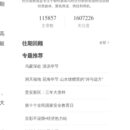
经济观察报是专注于财经新闻与经济分析的全国性综合财
银期
经类媒体。聚焦商道、商技和商机。
115857
1607226
文章数
关注度
高
银
往期回顾
全部
专题推荐
乌蒙深处 清凉毕节
洞天福地 花海毕节 山水馈赠里的“诗与远方”
司，
贵安新区：三年大变样
大
第十个全民国家安全教育日
京彩不设限•经济热力站