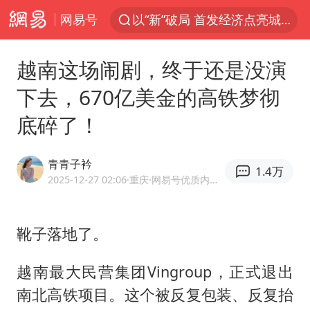
网易号
以“新”破局 首发经济点亮城市消费活力
台风白海豚进入48小时警戒线
越南这场闹剧，终于还是没演
中方回应是否在太平洋海底开采稀土
下去，670亿美金的高铁梦彻
台风白海豚影响中国已成定局
底碎了！
佛得角门将亮相智利俱乐部主场
U17国足1分钟轰2球
青青子衿
1.4万
五粮液渠道价一箱上涨近百元
2025-12-27 02:06
·重庆
·网易号优质内容创作者
宇树科技发行价格150.80元/股
法国将禁止“未经同意的电话营销”
靴子落地了。
宇树科技王兴兴身家有望超200亿元
越南最大民营集团Vingroup，正式退出
泰国一女公务员妆容引争议 本人回应
南北高铁项目。这个被反复包装、反复抬