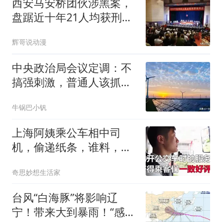
西安马安桥团伙涉黑案，
盘踞近十年21人均获刑，
主犯获刑22年2019
辉哥说动漫
中央政治局会议定调：不
搞强刺激，普通人该抓啥
机会？
牛锅巴小钒
上海阿姨乘公车相中司
机，偷递纸条，谁料，司
机后来改叫阿姨妈
奇思妙想生活家
台风“白海豚”将影响辽
宁！带来大到暴雨！“感觉