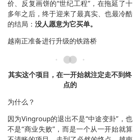
80后女柜员逆袭成4200亿银行副行长
价、反复画饼的“世纪工程”，在拖延了十
27岁女子成组织卖淫集团主犯被通缉
多年之后，终于迎来了最真实、也最冷酷
的结局：
没人愿意为它买单。
吉林一“温度计大楼”读数爆表
女子利用漏洞0元薅走3000多件家电
越南正准备进行升级的铁路桥
24小时不关空调 电费会更低吗
东方甄选被判赔偿江小白30万元
奋进开新局 实干挑大梁
其实这个项目，在一开始就注定走不到终
点的
为什么？
因为Vingroup的退出不是“中途变卦”，也
不是“商业失败”，而是一个从一开始就算
不清账的项目，走到了必然的终点。越南