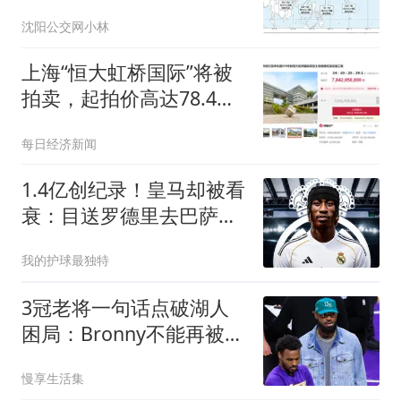
全东北都在等7号”冲上热
沈阳公交网小林
搜！沈阳最低气温仅17°C
上海“恒大虹桥国际”将被
拍卖，起拍价高达78.4亿
元！许家印8年前斥巨资
每日经济新闻
买下，烂尾至今
1.4亿创纪录！皇马却被看
衰：目送罗德里去巴萨，
继续四大皆空
我的护球最独特
3冠老将一句话点破湖人
困局：Bronny不能再被捧
在手心
慢享生活集