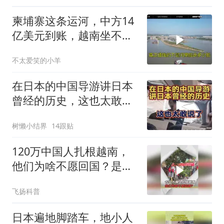
柬埔寨这条运河，中方14
亿美元到账，越南坐不住
了
不太爱笑的小羊
在日本的中国导游讲日本
曾经的历史，这也太敢说
了
树懒小结界
14跟贴
120万中国人扎根越南，
他们为啥不愿回国？是那
边更幸福吗？
飞扬科普
日本遍地脚踏车，地小人