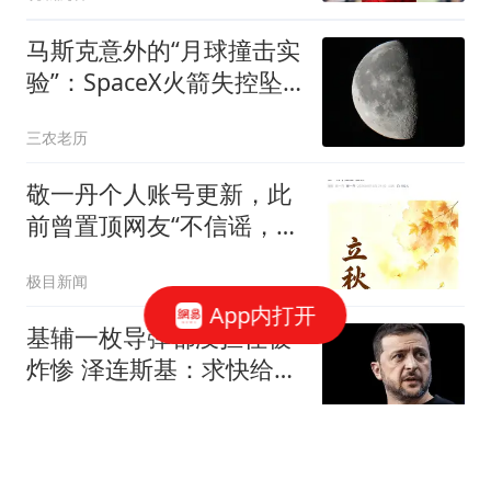
马斯克意外的“月球撞击实
验”：SpaceX火箭失控坠
毁，撞出数十公里巨型尘
三农老历
埃云！
敬一丹个人账号更新，此
前曾置顶网友“不信谣，不
传谣”留言
极目新闻
App内打开
基辅一枚导弹都没拦住被
炸惨 泽连斯基：求快给我
导弹
策前论
国企拖欠3700余万工程款