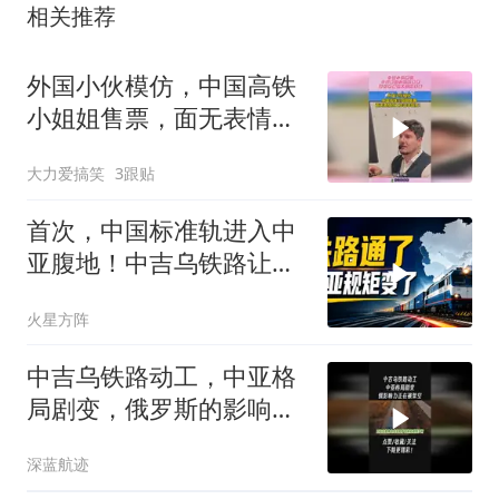
相关推荐
外国小伙模仿，中国高铁
小姐姐售票，面无表情但
工作效率高！
大力爱搞笑
3跟贴
首次，中国标准轨进入中
亚腹地！中吉乌铁路让两
个30年的宿敌握手
火星方阵
中吉乌铁路动工，中亚格
局剧变，俄罗斯的影响力
正在被架空2
深蓝航迹