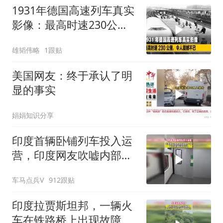
1931年德国高速列车真实
影像：最高时速230公
里，令人震撼不已
雄韬伟略
1跟贴
美国网友：终于承认了明
显的事实
娟娟知识分享
印度首辆卧铺列车投入运
营，印度网友吹嘘内部设
施一流科技感十足
车马点兵V
912跟贴
印度拉贾斯坦邦，一辆火
车在铁路桥上出现故障