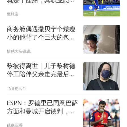
令人难以置信
懂球帝
商务舱偶遇撒贝宁个矮瘦
小的他背了个巨大的包，
50岁了还活力满满
情感大头说说
黎彼得离世｜儿子黎树德
停工陪伴父亲走完最后时
光，澄清经济并无困难：
TVB资讯台
传闻存在夸张成分
ESPN：罗德里已同意巴萨
方面和曼城开启谈判，皇
马愿意做最后尝试
砚底沉香