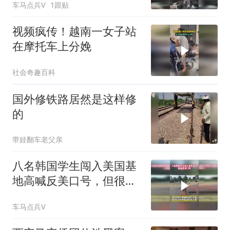
车马点兵V
1跟贴
视频疯传！越南一女子站
在摩托车上分娩
社会奇趣百科
国外修铁路居然是这样修
的
带娃翻车老父亲
八名韩国学生闯入美国基
地高喊反美口号，但很快
他们便被警方逮捕
车马点兵V