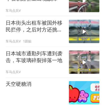
车马点兵V
日本街头出租车被国外移
民拦停，之后对方还挑衅
的竖起中指
车马点兵V
1跟贴
日本城市通勤列车遭到袭
击，车玻璃碎裂掉落一地
车马点兵V
天空硬糖消