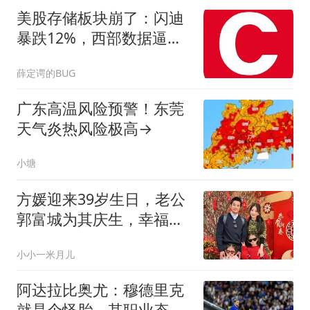
美股存储板块崩了：闪迪
暴跌12%，西部数据逼近
20%跌幅
薛定谔的BUG
广东高温风险预警！东莞
天气炎热风险极高→
小塘
方媛迎来39岁生日，老公
郭富城为其庆生，幸福感
满分！
小小一米月儿
阿达拉比奥尤：穆德里克
就是个怪胎，其职业态度