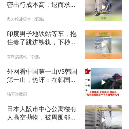
密出行成本高，退而求其
次的无奈之举！
奥力给趣笑堂
2跟贴
印度男子地铁站等车，抱
住妻子跳进铁轨，下秒火
车呼啸而来
有料搞笑站
1跟贴
外网看中国第一山VS韩国
第一山，热评：在韩国土
堆也算山？
强哥说数码
日本大阪市中心公寓楼有
人高空抛物，被周围邻居
发现后报警