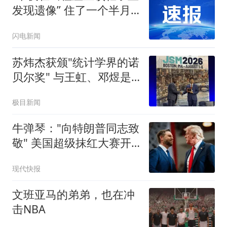
发现遗像” 住了一个半月
的租客被吓哭 连夜搬离
闪电新闻
苏炜杰获颁"统计学界的诺
贝尔奖" 与王虹、邓煜是
校友
极目新闻
牛弹琴："向特朗普同志致
敬" 美国超级抹红大赛开
始了
现代快报
文班亚马的弟弟，也在冲
击NBA