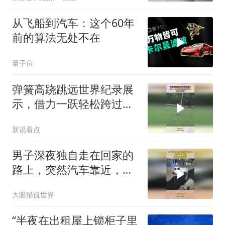
弄人就拿下来
从飞船到汽车：这个60年
前的算法无处不在
量子位
弹簧高跷跳远世界纪录展
示，借力一跃轻松跨过整
辆汽车，爆发力超强
新说看点
男子深夜独自走在回家的
路上，突然汽车靠近，他
立马转身就跑
大眼猫侃世界
“半夜在出租屋上锁柜子里