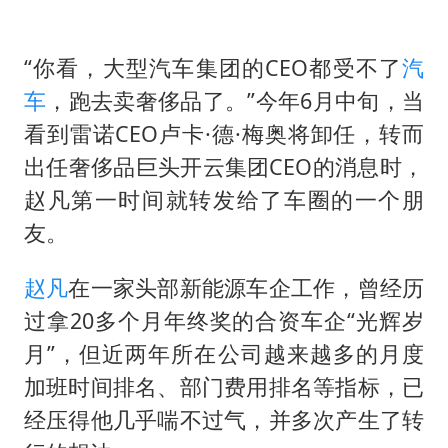
“不建议大家买深色蛋糕”
男子结婚8年3个女儿均非亲生
“你看，大型汽车集团的CEO都受不了
汽
男子杀人后逃进深山21年活得像野人
车
，跑去卖奢侈品了。”今年6月中旬，当
985博士后被曝在妻子孕期出轨后续
看到雷诺CEO卢卡·德·梅奥将卸任，转而
公司“上四休三”但要降薪1000元
出任奢侈品巨头开云集团CEO的消息时，
47岁妈妈突然产女 26岁女儿：很震惊
赵凡第一时间就转发给了车圈的一个朋
如何把百年大党建设得更加坚强有力？
友。
赵凡
在一家头部新能源车企工作，曾经历
过拿20多个月年终奖的合资车企“光辉岁
月”，但近两年所在公司越来越多的月度
加班时间排名、部门费用排名等指标，已
经压得他几乎喘不过气，并多次产生了转