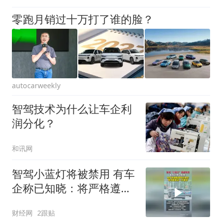
零跑月销过十万打了谁的脸？
autocarweekly
智驾技术为什么让车企利
润分化？
和讯网
智驾小蓝灯将被禁用 有车
企称已知晓：将严格遵循
国家的规定，等待国家的
财经网
2跟贴
进一步要求