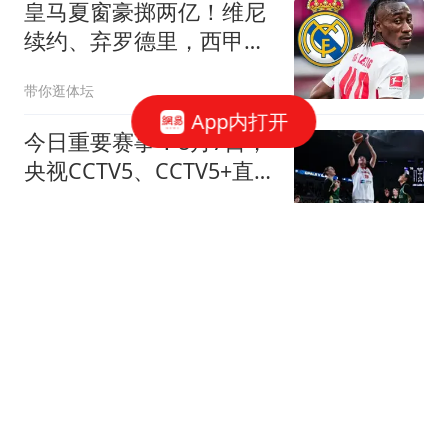
皇马夏窗豪掷两亿！维尼
续约、弃罗德里，西甲格
局真要变？
带你逛体坛
App内打开
今日重要赛事！8月7日，
央视CCTV5、CCTV5+直播
节目表
薇说体育
泸溪河回应"桃酥现金属牙
冠"：网友承认视频情况不
实
扬子晚报
皇马一犹豫，巴萨捡了大
便宜