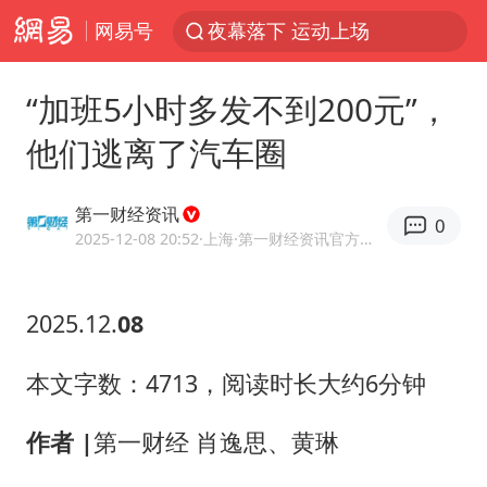
网易号
夜幕落下 运动上场
美国将对多晶硅衍生品加征15%关税
“加班5小时多发不到200元”，
泰交通部副部长回应中国人遭歧视手势
他们逃离了汽车圈
改名后的“青海拉面”店
勒沃库森U17主帅盛赞赵松源
第一财经资讯
0
台军“汉光秀”开场闹剧多
2025-12-08 20:52
·上海
·第一财经资讯官方网易号
段绚竞因公牺牲 年仅44岁
2025.12.
08
1岁宝宝碰坏纸巾盒 宝妈被索赔924元
女子开一天一夜空调后二氧化碳中毒
本文字数：4713，阅读时长大约6分钟
97岁英国奶奶飞上天再破吉尼斯纪录
作者 |
第一财经 肖逸思、黄琳
“空调24小时开着更省电”不实