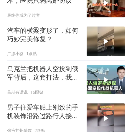
术，医院只剩离婚协议
最终你成为了过客
汽车的横梁变形了，如何
巧妙完美修复？
广漂小骆
1跟贴
乌克兰把机器人空投到俄
军背后，这套打法，我们
80年前就玩明白了
吕喆有话说
16跟贴
男子往爱车贴上别致的手
机装饰沿路过路行人接连
出声进行提醒他觉得是捉
张掖甘州融媒
2跟贴