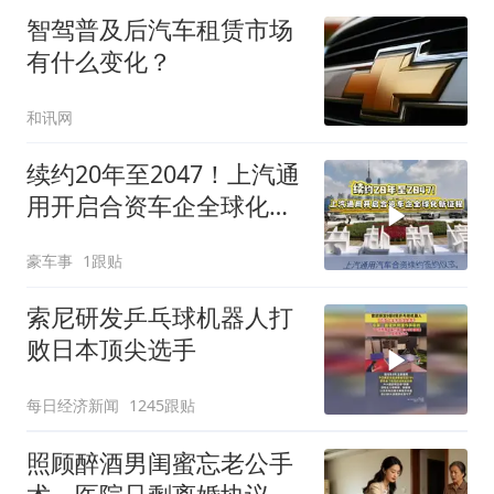
智驾普及后汽车租赁市场
有什么变化？
和讯网
续约20年至2047！上汽通
用开启合资车企全球化新
征程
豪车事
1跟贴
索尼研发乒乓球机器人打
败日本顶尖选手
每日经济新闻
1245跟贴
照顾醉酒男闺蜜忘老公手