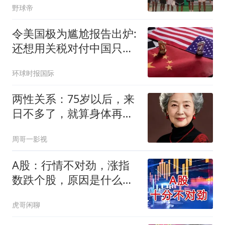
野球帝
令美国极为尴尬报告出炉:
还想用关税对付中国只会
失败
环球时报国际
两性关系：75岁以后，来
日不多了，就算身体再好
也请记住这八句话
周哥一影视
A股：行情不对劲，涨指
数跌个股，原因是什么？
温水煮青蛙行情吗
虎哥闲聊