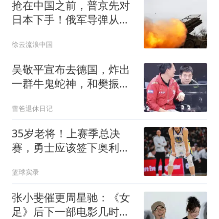
抢在中国之前，普京先对
日本下手！俄军导弹从天
而降摧毁日企仓库
徐云流浪中国
吴敬平宣布去德国，炸出
一群牛鬼蛇神，和樊振东
师徒情刺痛了谁？
蕾爸退休日记
35岁老将！上赛季总决
赛，勇士应该签下奥利尼
克吗？
篮球实录
张小斐催更周星驰：《女
足》后下一部电影几时开