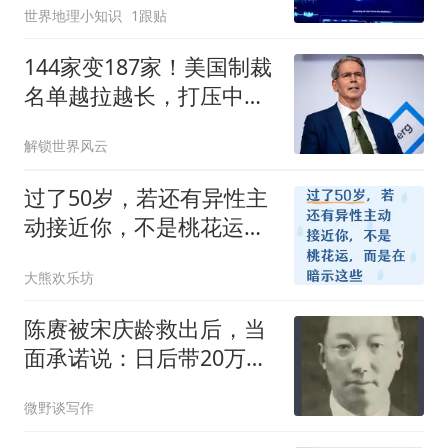
世界地理小知识
1跟贴
144家变187家！美国制裁
名单越拉越长，打压中国
反伤自己
解锁世界风云
过了50岁，若还有异性主
动接近你，不是桃花运，
而是在暗示这些
大熊欢乐坊
陈赓被宋庆龄救出后，当
面承诺说：日后带20万大
军拜见师母
微野谈写作