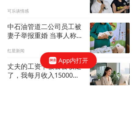
拍？星爷的高情商回复绝
可乐谈情感
了
中石油管道二公司员工被
妻子举报重婚 当事人称被
记过
红星新闻
App内打开
丈夫的工资卡被公公收走
了，我每月收入15000，
当天晚上停止做饭
麦子情感故事
泰14岁初中生连杀6人:饮
弹自尽前开26枪 疑先杀祖
父母
澎湃新闻