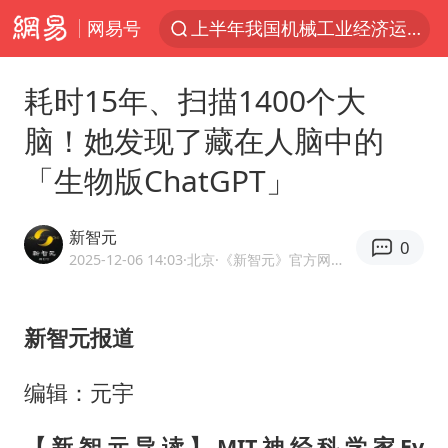
网易号
我国货物贸易进出口超30万亿元
佛山通报笔试前13被淘汰后5名进体检
耗时15年、扫描1400个大
国防部回应日本试射“战斧”导弹
脑！她发现了藏在人脑中的
广东雷州通报特教老师招聘违规事件
「生物版ChatGPT」
“立秋的第一杯奶茶”又爆单了
泰国枪击案凶手先杀祖父母后行凶
新智元
0
宇树科技中一签需缴款7.54万元
2025-12-06 14:03
·北京
·《新智元》官方网易号
女子开一天一夜空调后二氧化碳中毒
国防部：坚决反制任何闹海挑衅图谋
新智元报道
山东一元代青花杯离奇失踪
编辑：元宇
台湾海峡南口北上船舶实施交通管制
【新智元导读】MIT神经科学家Ev