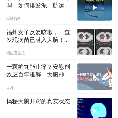
理，如何排淤泥，航运，
发电？ #科普知识
军械百科
福州女子反复咳嗽，一查
发现病菌已潜入大脑！医
生：元凶就在家里，这病
福建卫生报
极易误诊
一颗糖丸能止痛？安慰剂
效应百年难解，大脑神奇
镇痛秘密终被揭开
返朴
揭秘大脑开窍的真实状态