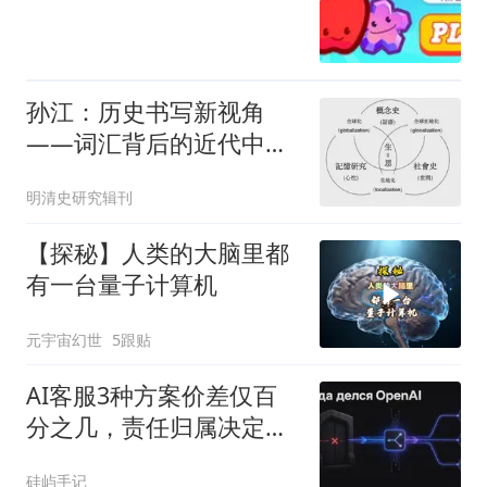
孙江：历史书写新视角
——词汇背后的近代中国
变迁
明清史研究辑刊
【探秘】人类的大脑里都
有一台量子计算机
元宇宙幻世
5跟贴
AI客服3种方案价差仅百
分之几，责任归属决定成
败
硅屿手记