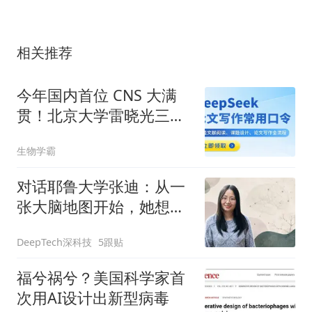
相关推荐
今年国内首位 CNS 大满
贯！北京大学雷晓光三个
月集齐「三大顶刊」，半
生物学霸
年连发 8 篇
对话耶鲁大学张迪：从一
张大脑地图开始，她想预
测疾病如何发生
DeepTech深科技
5跟贴
福兮祸兮？美国科学家首
次用AI设计出新型病毒