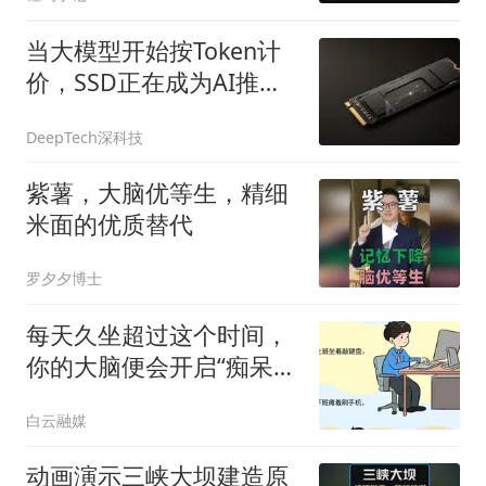
当大模型开始按Token计
价，SSD正在成为AI推理
核心
DeepTech深科技
紫薯，大脑优等生，精细
米面的优质替代
罗夕夕博士
每天久坐超过这个时间，
你的大脑便会开启“痴呆加
速模式”
白云融媒
动画演示三峡大坝建造原