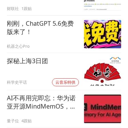
财联社
1跟贴
刚刚，ChatGPT 5.6免费
版来了！
机器之心Pro
探秘上海3日团
00:00
科学史平话
云音乐特供
AI不再用完即忘：华为诺
亚开源MindMemOS，记
忆和Skill一起进化
量子位
4跟贴