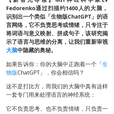
“新疆阿勒泰八月能滑雪”不实
Fedorenko通过扫描约1400人的大脑，
向鹏0-3不敌张本智和
识别出一个类似「生物版ChatGPT」的语
四川宜宾地震网友称睡觉被摇醒
言网络，它不负责思考或情绪，只专注于
今日立秋你咬秋了吗
将词语与意义映射、拼成句子，该研究揭
公司“上四休三”但要降薪1000元
示了语言与思维的分离，让我们重新审视
东方之约 相约未来
大脑
中隐藏的奥秘。
如果告诉你：你的大脑中正跑着一个「
生
物版
ChatGPT」，你会相信吗？
这不是打比方，而我们的大脑中真有这样
一套专门用来处理语言的神经系统：
它不负责思考、也不负责情绪，只负责一