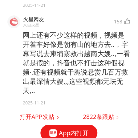
2025-11-21
火星网友
158
来自火星
网上还有不少这样的视频，视频是
开着车好像是朝有山的地方去..，字
幕写说去柬埔寨救出越南大嫂..,一看
就是徦的，抖音也不打击这种假视
频·,还有视频就干脆说悬赏几百万救
出最深情大嫂,,,这些视频都无珐无
天,..
2025-11-21
打开APP发贴
2822
条跟贴
App内打开