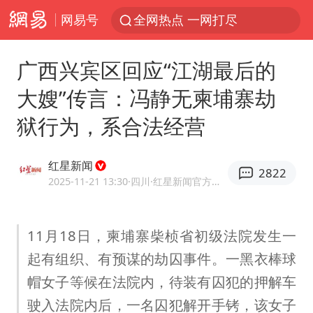
网易号
全网热点 一网打尽
广西兴宾区回应“江湖最后的
大嫂”传言：冯静无柬埔寨劫
狱行为，系合法经营
红星新闻
2822
2025-11-21 13:30
·四川
·红星新闻官方网易号
11月18日，柬埔寨柴桢省初级法院发生一
起有组织、有预谋的劫囚事件。一黑衣棒球
帽女子等候在法院内，待装有囚犯的押解车
驶入法院内后，一名囚犯解开手铐，该女子