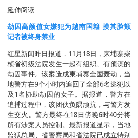
延伸阅读
劫囚高颜值女嫌犯为越南国籍 摸其脸颊
记者被终身禁业
红星新闻昨日报道，11月18日，柬埔寨柴
桢省初级法院发生一起有组织、有预谋的
劫囚事件。该案造成柬埔寨全国轰动，当
地警方在9个小时内追回了全部6名逃犯以
及1名协助劫囚的女子。据报道，警方在
追捕过程中，该团伙负隅顽抗，与警方发
生交火。警方最终在18日傍晚6时40分将
所有涉案人员控制。最新报道显示，当地
监狱总局、省警察局和省法院已成立特别