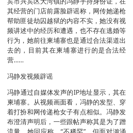
宾市兴宾区大湾镇的冯静手持身份证，在
其经营的门店前露脸辟谣称，网传她递枪
帮助匪徒劫囚越狱的内容不实，她没有视
频讲述中的经历和遭遇，也不存在逃婚等
行为，她前往柬埔寨也是通过合法渠道出
去的，目前其在柬埔寨进行的是合法经
营……
冯静发视频辟谣
冯静通过自媒体发声的IP地址显示，其在
柬埔寨。从视频画面看，冯静的发型、穿
着打扮和网传递枪女子有点相似。冯静发
布澄清声明后，一些跟帖声称其是为了蹭
流量，她回应称，“不稀罕”。但面对汹涌