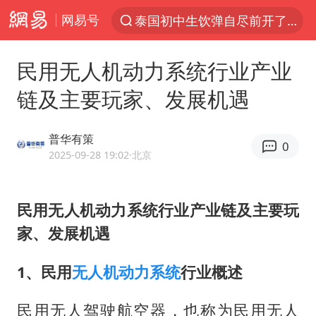
网易号
泰国初中生饮弹自尽前开了26枪
“电影+”如何激发千亿级消费新活力？
民用无人机动力系统行业产业
预计“白海豚”明晚将在浙江舟山到福建福鼎一带沿海登陆
链及主要玩家、发展机遇
实时追踪台风白海豚
用AI造出新病毒意味着什么
普华有策
0
美股创4月份以来最大单周涨幅
2025-09-28 19:02
·北京
云南一地过火把节意外灼伤16人
民用无人机动力系统行业产业链及主要玩
俄黑客称掌握北约直接参与袭俄证据
家、发展机遇
泰国校园枪击事件已致8死30余伤
王虹邓煜的同学获统计学界诺贝尔奖
1、民用
无人机
动力系统
行业概述
“东北超”哈尔滨主场收官战小贴士
民用无人驾驶航空器，也称为民用无人