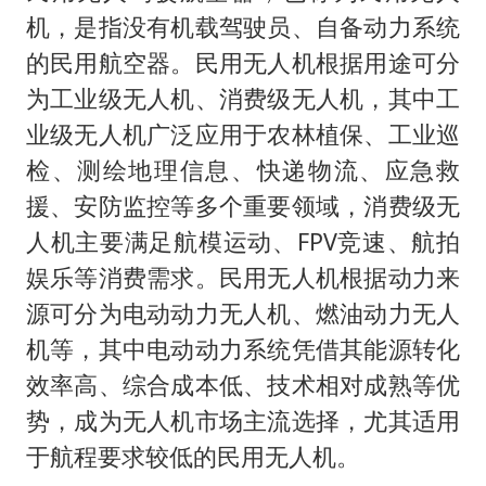
微信新功能：你可以“撤回”你的撤回
机，是指没有机载驾驶员、自备动力系统
福建省泉州市委书记张毅恭接受纪律审查和监察调查
的民用航空器。民用无人机根据用途可分
2名小孩玩手机低头幅度近乎折叠
为工业级无人机、消费级无人机，其中工
四川宜宾地震网友称睡觉被摇醒
业级无人机广泛应用于农林植保、工业巡
胡彦斌获《歌手2026》歌王
检、测绘地理信息、快递物流、应急救
援、安防监控等多个重要领域，消费级无
老人离世案亲属质疑记录仪
人机主要满足航模运动、FPV竞速、航拍
38岁演员求职万岁山NPC成功
娱乐等消费需求。民用无人机根据动力来
夯实基础开新局
源可分为电动动力无人机、燃油动力无人
机等，其中电动动力系统凭借其能源转化
效率高、综合成本低、技术相对成熟等优
势，成为无人机市场主流选择，尤其适用
于航程要求较低的民用无人机。