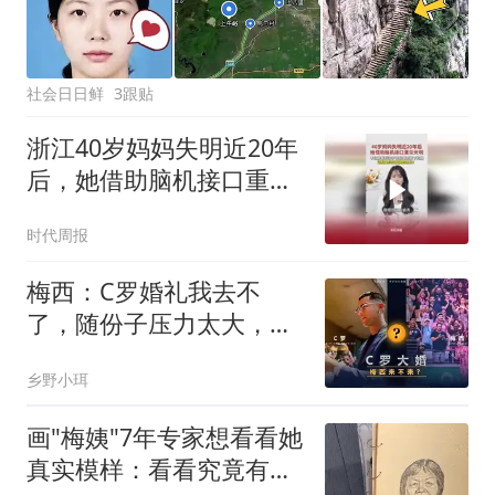
社会日日鲜
3跟贴
浙江40岁妈妈失明近20年
后，她借助脑机接口重见
光明：不仅能看到汉字，
时代周报
还能看到脚下的路。网
友：这就是科技发展的意
梅西：C罗婚礼我去不
义！
了，随份子压力太大，不
能把世界杯当红包吧
乡野小珥
画"梅姨"7年专家想看看她
真实模样：看看究竟有几