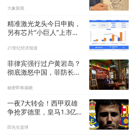
分像
大象新闻
精准激光龙头今日申购，
另有芯片“小巨人”上市丨
打新早知道
21世纪经济报道
菲律宾强行过户黄岩岛？
彻底激怒中国，菲防长：
谁敢乱说就滚蛋！
秘密即将揭晓
一夜7大转会！西甲双雄
争抢罗德里，皇马1.3亿正
式敲定边路快马！
田先生篮球