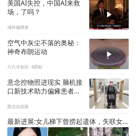
美国AI失控，中国AI来救
场，了吗？
域外编撰者
空气中灰尘不落的奥秘：
神奇布朗运动
六六冷知识
4跟贴
意念控物照进现实 脑机接
口新技术助力偏瘫患者重
启人生
西北信息报
最新进展:女儿梯下曾捞起遗体，失联女孩最后信号为何指向居民区