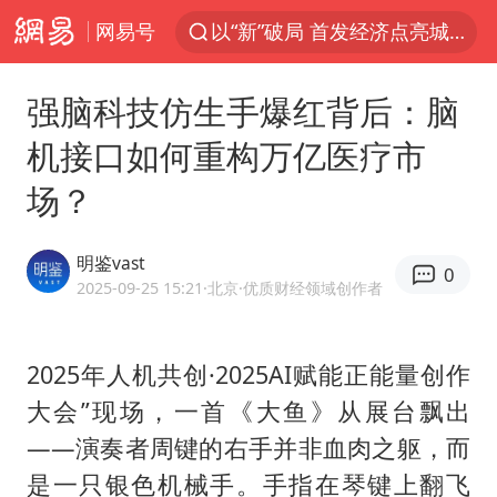
网易号
以“新”破局 首发经济点亮城市消费活力
U17国足三战全胜
强脑科技仿生手爆红背后：脑
秋天的第一杯奶茶安排上了吗
机接口如何重构万亿医疗市
美股三大指数集体收跌 西数跌超13%
场？
法国下周开始禁止未经同意的电话营销
台风白海豚登陆地点更新
明鉴vast
0
巡查组提问 工作人员偷用手机查答案
2025-09-25 15:21
·北京
·优质财经领域创作者
看守所辅警收受10万获刑1年
国家气候中心：8月将有4轮高温过程，部分地区可达40℃～45℃
2025年人机共创·2025AI赋能正能量创作
大会”现场，一首《大鱼》从展台飘出
宇树科技 打新
——演奏者周键的右手并非血肉之躯，而
台风白海豚进入48小时警戒线
是一只银色机械手。手指在琴键上翻飞