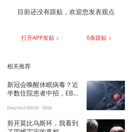
目前还没有跟贴，欢迎您发表观点
打开APP发贴
0
条跟贴
相关推荐
新冠会唤醒休眠病毒？近
半数住院患者中招，EB病
毒最早“醒”
DeepTech深科技
7跟贴
剪开莫比乌斯环，我看到
了四维宇宙的真相