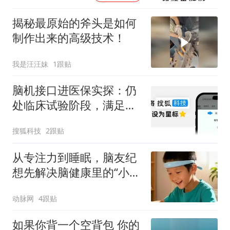
揭秘最原始的斧头是如何
制作出来的高级技术！
我是汪汪妹
1跟贴
脑机接口进医保实探：仍
处临床试验阶段，满足植
入标准患者仅占10%，设
搜狐科技
2跟贴
备需自费
从专注力到睡眠，脑友纪
想先解决脑健康里的“小问
题”
动脉网
4跟贴
如果你背一个空背包 你的