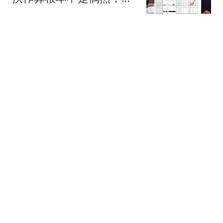
国倒查十年水太深
糖逗在娱乐
婚外胚胎终被销毁，政协
委员给原配支招，追究男
方伪造证件罪！
阿芒娱乐说
据报道：查尔斯国王与哈
里梅根及其子女私下团聚
前，提出一个请求
未来展望
1952年，岳飞的后代请求
毛主席安排工作，毛主席
当即回复五个字
热搜
芊芊子吟