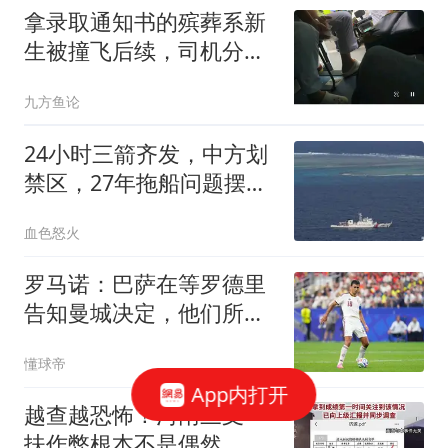
拿录取通知书的殡葬系新
生被撞飞后续，司机分心
玩手机所致
九方鱼论
24小时三箭齐发，中方划
禁区，27年拖船问题摆上
台面
血色怒火
罗马诺：巴萨在等罗德里
告知曼城决定，他们所有
人都有所参与
懂球帝
App内打开
越查越恐怖！河南三支一
扶作弊根本不是偶然，全