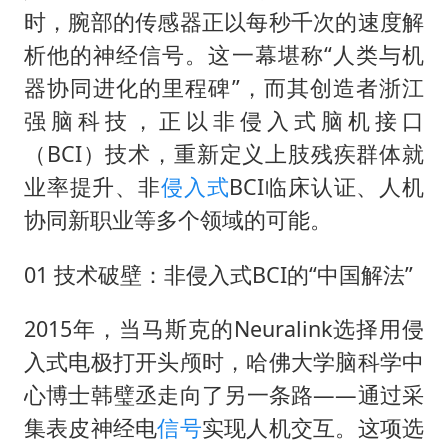
贵州轮胎子公司获美国退税8136万
时，腕部的传感器正以每秒千次的速度解
郑国霖回应去景区上班被保安拦下
析他的神经信号。这一幕堪称“人类与机
曝韩足协曾为外籍裁判安排性招待
器协同进化的里程碑”，而其创造者浙江
深圳地面沉降致车辆损坏系谣言
强脑科技，正以非侵入式脑机接口
（BCI）技术，重新定义上肢残疾群体就
OpenAI免费版将升级为GPT-5.6 Luna
业率提升、非
侵入式
BCI临床认证、人机
中方回应是否在太平洋海底开采稀土
协同新职业等多个领域的可能。
奋进开新局 实干挑大梁
01 技术破壁：非侵入式BCI的“中国解法”
2015年，当马斯克的Neuralink选择用侵
入式电极打开头颅时，哈佛大学脑科学中
心博士韩璧丞走向了另一条路——通过采
集表皮神经电
信号
实现人机交互。这项选