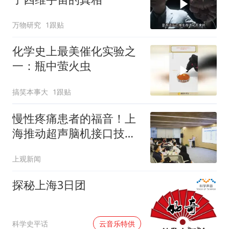
万物研究
1跟贴
化学史上最美催化实验之
一：瓶中萤火虫
搞笑本事大
1跟贴
慢性疼痛患者的福音！上
海推动超声脑机接口技术
迈向临床应用
上观新闻
探秘上海3日团
00:00
科学史平话
云音乐特供