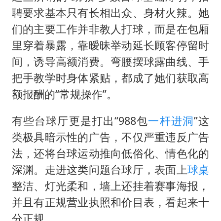
聘要求基本只有长相出众、身材火辣。她
们的主要工作并非教人打球，而是在包厢
里穿着暴露，靠暧昧举动延长顾客停留时
间，诱导高额消费。弯腰摆球露曲线、手
把手教学时身体紧贴，都成了她们获取高
额报酬的“常规操作”。
有些台球厅更是打出“988包
一杆进洞
”这
类极具暗示性的广告，不仅严重违反广告
法，还将台球运动推向低俗化、情色化的
深渊。走进这类问题台球厅，表面上
球桌
整洁、灯光柔和，墙上还挂着赛事海报，
并且有正规营业执照和价目表，看起来十
分正规。