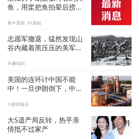
鱼，用桨把鱼拍晕后捞
起；当事人：鱼重7斤6
鲁中晨报
61跟贴
两，做成红烧辣子鱼块，
味道很好
志愿军撤退，猛然发现山
谷内藏着黑压压的美军，
师长涌起大胆念头
兴趣知识
美国的连环计中国不能
中！一旦伊朗倒下，中方
必须彻底抛弃幻想
小影的娱乐
大S遗产局反转，热乎亲
情抵不过家产