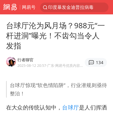
网易号
41岁女子为鼓励女儿考上985研究生
80后女柜员获聘4200亿银行副行长
台球厅沦为风月场？988元“一
陕西潼关强降雨引发土崖滑坡1人失联
杆进洞”曝光！不齿勾当令人
陕西柞水县突发泥石流致1死2失联
发指
24小时不关空调 电费反而更低？
“梅姨”已是老年人 死刑或适用受限
行者聊官
134
“事业单位招聘不是人情买卖”
2025-08-12 20:57
·广东
·网易号优质内容创作者
美国退回1000亿美元关税
你常吃的兰州拉面要改名了
台球厅惊现“软色情陷阱”，行业潜规则亟待
整治！
河南试行周五下午弹性离岗
南大数院院长疑辞职信里写不想干了
在大众的传统认知中，
台球厅
是人们挥洒