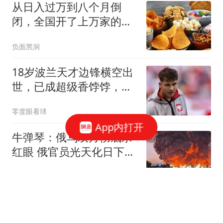
从日入过万到八个月倒
闭，全国开了上万家的零
食店到底有啥猫腻？
负面黑洞
18岁波兰天才边锋横空出
世，已成超级香饽饽，遭
9大欧洲豪门疯抢
零度眼看球
App内打开
牛弹琴：俄乌双方彻底杀
红眼 俄官员光天化日下被
暗杀
现代快报
湖北住建厅、水利厅、林
业局、体育局、国税局、