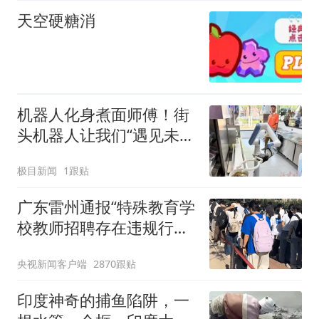
天空硬糖消
机器人化身煮面师傅！街
头机器人让我们“遇见未
来”
极目新闻
1跟贴
广东雷州通报“特殊教育学
校教师招聘存在违规行
为”：已启动问责程序 副
央视新闻客户端
2870跟贴
校长被停职
印度神奇的捕鱼陷阱，一