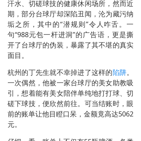
小伙靠AI减肥 45天瘦40斤进了ICU
汗水、切磋球技的健康休闲场所，然而近
李亚鹏向地铁吐血女孩捐99999元
期，部分台球厅却深陷丑闻，沦为藏污纳
垢之所，其中的“潜规则”令人咋舌。一
新华社权威快报|我国编制完成新版全月地质图
句“988元包一杆进洞”的广告语，更是撕
中国经济展现强大韧性和活力
开了台球厅的伪装，暴露了其不堪的真实
面目。
杭州的丁先生就不幸掉进了这样的
陷阱
。
一次偶然，他被一家台球厅的美女助教吸
引，想着能有美女陪伴单纯地打打球、切
磋下球技，便欣然前往。可当结账时，眼
前的账单让他目瞪口呆，金额竟高达5062
元。