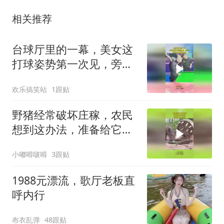
相关推荐
台球厅里的一幕，美女这
打球姿势第一次见，旁边
男子直接傻眼
欢乐搞笑站
1跟贴
野猪经常破坏庄稼，农民
想到这办法，准备给它点
教训！
小嘟嘚啵嘚
3跟贴
1988元漂流，歌厅老板直
呼内行
布衣乱弹
48跟贴