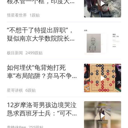
根水管一个框，印度大叔
1分钟抓10斤鱼
彗星看世界
1跟贴
“不想干了特提出辞职”，
疑似南京大学数院院长辞
职信流传，院方回应：喻
极目新闻
2499跟贴
良教授已卸任院长一职，
不清楚辞职信来源；曾用
如何埋伏“龟背炮打死
手绘图做头像
車”布局陷阱？弃马不争
先，争得是滔滔不绝
星哥讲棋
6跟贴
12岁摩洛哥男孩边境哭泣
恳求西班牙士兵：“可不可
以不要把我遣返回国”
青蜂侠Bee
755跟贴