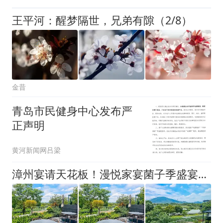
王平河：醒梦隔世，兄弟有隙（2/8）
金昔
青岛市民健身中心发布严
正声明
黄河新闻网吕梁
漳州宴请天花板！漫悦家宴菌子季盛宴，湖景包厢邂逅山野松茸