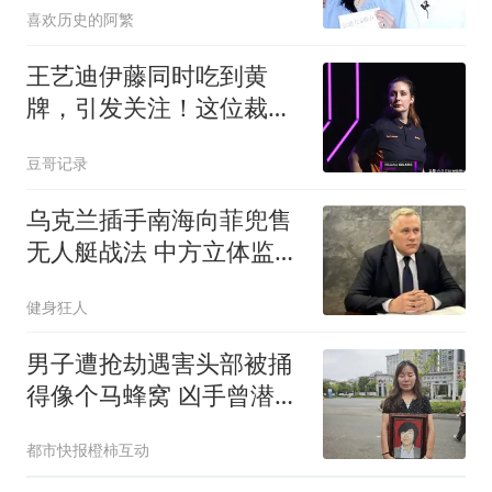
喜欢历史的阿繁
王艺迪伊藤同时吃到黄
牌，引发关注！这位裁判
已经出示6张黄牌
豆哥记录
乌克兰插手南海向菲兜售
无人艇战法 中方立体监控
全开
健身狂人
男子遭抢劫遇害头部被捅
得像个马蜂窝 凶手曾潜逃
30年
都市快报橙柿互动