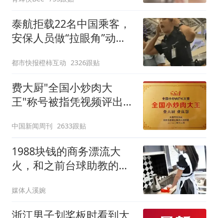
泰航拒载22名中国乘客，
安保人员做“拉眼角”动
作，泰国机场最新回应：
都市快报橙柿互动
2326跟贴
拒绝登机决定由航司作
出；亲历者：曾承诺免费
费大厨"全国小炒肉大
改签但没兑现
王"称号被指凭视频评出
官方回应
中国新闻周刊
2633跟贴
1988块钱的商务漂流大
火，和之前台球助教的风
靡，其实是一码事
媒体人溪婉
浙江男子划桨板时看到大