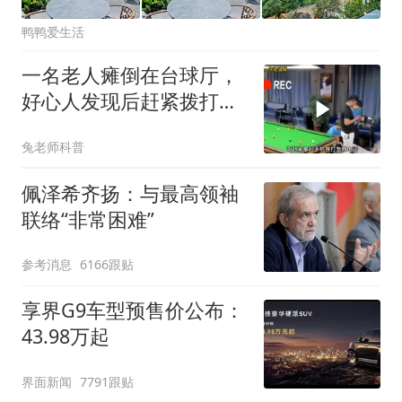
鸭鸭爱生活
一名老人瘫倒在台球厅，
好心人发现后赶紧拨打急
救电话把老人抬
兔老师科普
佩泽希齐扬：与最高领袖
联络“非常困难”
参考消息
6166跟贴
享界G9车型预售价公布：
43.98万起
界面新闻
7791跟贴