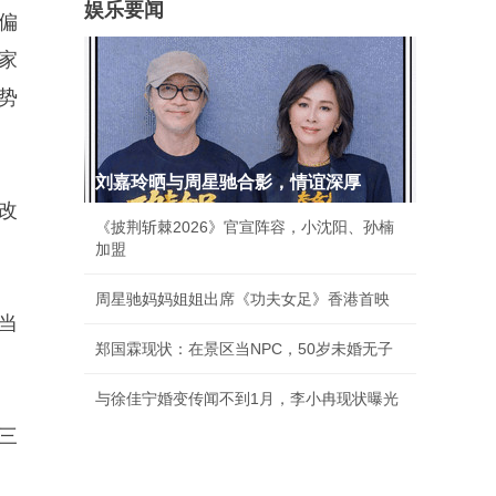
娱乐要闻
偏
家
势
刘嘉玲晒与周星驰合影，情谊深厚
改
《披荆斩棘2026》官宣阵容，小沈阳、孙楠
加盟
周星驰妈妈姐姐出席《功夫女足》香港首映
当
郑国霖现状：在景区当NPC，50岁未婚无子
与徐佳宁婚变传闻不到1月，李小冉现状曝光
三