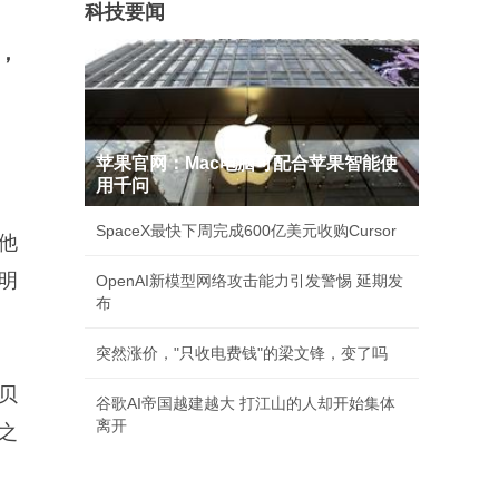
科技要闻
，
苹果官网：Mac电脑可配合苹果智能使
用千问
SpaceX最快下周完成600亿美元收购Cursor
他
明
OpenAI新模型网络攻击能力引发警惕 延期发
布
突然涨价，"只收电费钱"的梁文锋，变了吗
贝
谷歌AI帝国越建越大 打江山的人却开始集体
离开
之