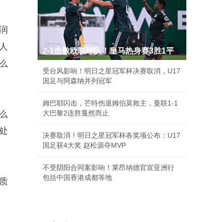
润
始人
2-1击败欧联球队！皇马热身赛3胜1平
么
受台风影响！明日之星冠军杯决赛取消，U17
国足与阿森纳并列冠军
姆巴耶闪击，芒特伤退姆伯莫救主，曼联1-1
么
大巴黎2连胜戛然而止
处
决赛取消！明日之星冠军杯各奖项公布：U17
国足获4大奖 赵松源夺MVP
不受阴阳合同案影响！莱昂纳德官宣亚洲行
包括中国香港成都等地
质