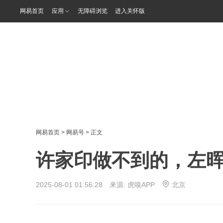
网易首页
应用
无障碍浏览
进入关怀版
网易首页
>
网易号
> 正文
许家印做不到的，左
2025-08-01 01:56:28 来源:
虎嗅APP
北京