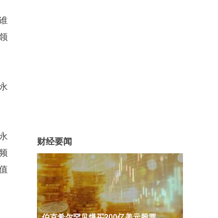
谁
领
永
永
财经要闻
频
值
伯克希尔罕见爆买200亿美元股票