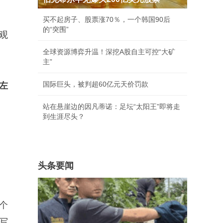
买不起房子、股票涨70％，一个韩国90后
的“突围”
观
全球资源博弈升温！深挖A股自主可控“大矿
主”
国际巨头，被判超60亿元天价罚款
左
站在悬崖边的因凡蒂诺：足坛“太阳王”即将走
到生涯尽头？
头条要闻
个
写