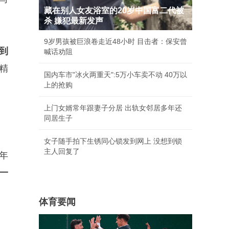
藏在别人女友浴室的20岁中国富二代被
杀 嫌犯最新发声
9岁男孩被巨浪卷走近48小时 目击者：保安曾
到
喊话劝阻
精
国内车市"冰火两重天":5万小车卖不动 40万以
上的抢购
上门女婿常年跟妻子分居 出轨女邻居多年还
同居生子
女子随手拍下生锈同心锁发到网上 没想到锁
主人回复了
年
一
体育要闻