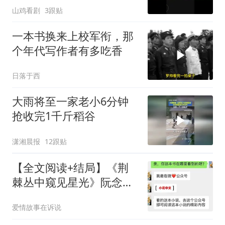
山鸡看剧
3跟贴
一本书换来上校军衔，那
个年代写作者有多吃香
日落于西
大雨将至一家老小6分钟
抢收完1千斤稻谷
潇湘晨报
12跟贴
【全文阅读+结局】《荆
棘丛中窥见星光》阮念一
沈聿怀纪言深苏璃
爱情故事在诉说