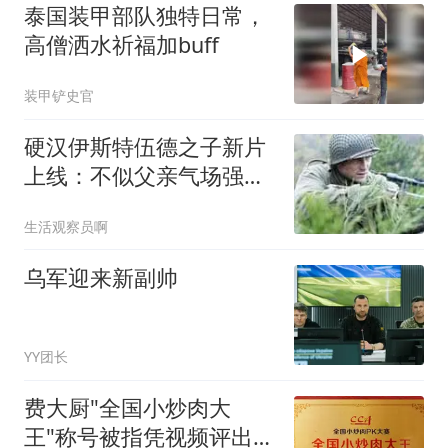
泰国装甲部队独特日常，
高僧洒水祈福加buff
装甲铲史官
硬汉伊斯特伍德之子新片
上线：不似父亲气场强
大，却凭“憨”劲儿圈粉
生活观察员啊
乌军迎来新副帅
YY团长
费大厨"全国小炒肉大
王"称号被指凭视频评出