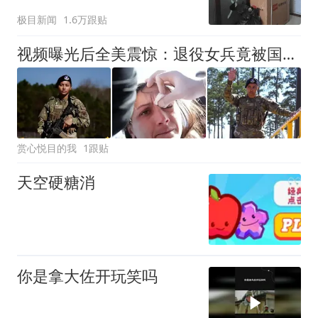
傻眼
极目新闻
1.6万跟贴
视频曝光后全美震惊：退役女兵竟被国民警卫队按倒，还是家门口！
赏心悦目的我
1跟贴
天空硬糖消
你是拿大佐开玩笑吗