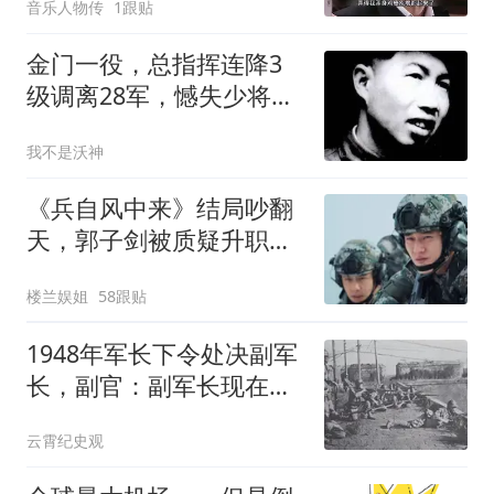
音乐人物传
1跟贴
金门一役，总指挥连降3
级调离28军，憾失少将军
衔，6年后不一般
我不是沃神
《兵自风中来》结局吵翻
天，郭子剑被质疑升职
慢，副参谋长头衔低不低
楼兰娱姐
58跟贴
1948年军长下令处决副军
长，副官：副军长现在天
天带枪，无法下手
云霄纪史观