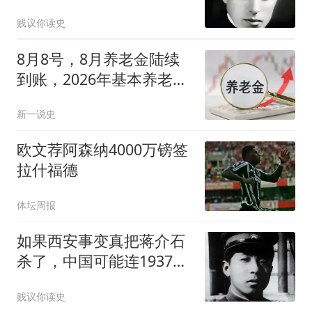
总理的应对很暖心
贱议你读史
8月8号，8月养老金陆续
到账，2026年基本养老金
还有可能上涨吗？
新一说史
欧文荐阿森纳4000万镑签
拉什福德
体坛周报
如果西安事变真把蒋介石
杀了，中国可能连1937年
都扛不过去
贱议你读史