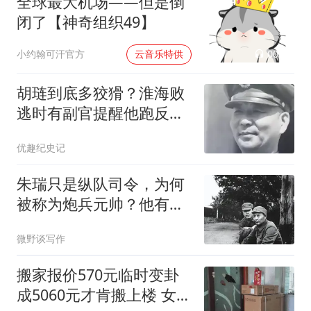
全球最大机场——但是倒
闭了【神奇组织49】
00:02
小约翰可汗官方
云音乐特供
胡琏到底多狡猾？淮海败
逃时有副官提醒他跑反
了，他却狡黠一笑
优趣纪史记
朱瑞只是纵队司令，为何
被称为炮兵元帅？他有资
格授大将军衔吗？
微野谈写作
搬家报价570元临时变卦
成5060元才肯搬上楼 女子