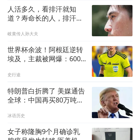
人活多久，看排汗就知
道？寿命长的人，排汗一
般有这几个特征
岐黄传人孙大夫
世界杯余波！阿根廷逆转
埃及，主裁被网爆：6000
条威胁，住址被曝
史行途
特朗普白折腾了 美媒通告
全球：中国再买80万吨大
豆
冰语历史
女子称隆胸9个月确诊乳