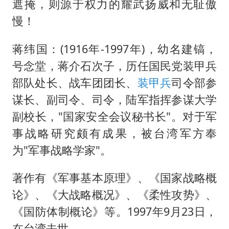
包文婧：二胎很难一碗水端平
遮掩，则源于权力的耀武扬威和无耻傲
慢！
香港宏福苑火灾或由烟头引起
浙江台州《告全体市民书》
蒋纬国：(1916年-1997年)，幼名建镐，
女主硬加吻戏短剧已下架
号念堂，蒋介石次子，历任国民党装甲兵
郑丽文：台湾从来没有“独立”过
部队处长、战车团团长、
装甲兵
司令部参
网传《披荆斩棘2026》名单
谋长、副司令、司令，陆军指挥参谋大学
副校长，"国家安全会议秘书长"。对于军
人民的健康、体质、幸福一脉相承
事战略研究颇有成果，被台湾军方奉
为"军事战略学家"。
著作有《军事基本原理》、《国家战略概
论》、《大战略概况》、《柔性攻势》、
《国防体制概论》等。1997年9月23日，
在台湾去世。