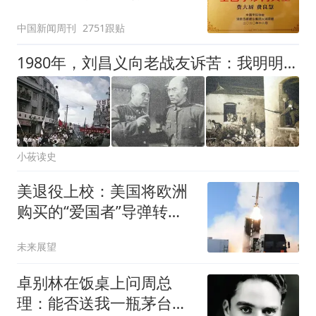
官方回应
中国新闻周刊
2751跟贴
1980年，刘昌义向老战友诉苦：我明明是待机起义，怎么是被逼投降
小莜读史
美退役上校：美国将欧洲
购买的“爱国者”导弹转供
自用
未来展望
卓别林在饭桌上问周总
理：能否送我一瓶茅台？