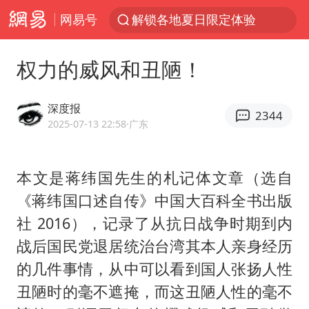
网易号
解锁各地夏日限定体验
金饰克价一夜涨回1300元
权力的威风和丑陋！
富婆带资进组给自己硬加60多场吻戏
男童模仿奥特曼从高处跳下致骨折
深度报
2344
名创优品一次性内裤 颜面尽失
2025-07-13 22:58
·广东
黄金创今年来最大单周涨幅
本文是蒋纬国先生的札记体文章（选自
“六爷”挂一颗出场
《蒋纬国口述自传》中国大百科全书出版
白海豚将正面袭击贯穿浙江
社 2016），记录了从抗日战争时期到内
视频丨中国东方电气集团原党组副书记、董事宋致远被查
战后国民党退居统治台湾其本人亲身经历
梁家辉：到内地拍戏不是北上是回归
的几件事情，从中可以看到国人张扬人性
牛津大学一纸声明甩不了锅
丑陋时的毫不遮掩，而这丑陋人性的毫不