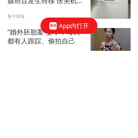
腺癌且发生转移 医美机构
回应
鲁中晨报
App内打开
“婚外胚胎案”妻子：每天
都有人跟踪、偷拍自己
鲁中晨报
岁月无痕，球王不老：39
岁梅西2026年炸裂数据，
29场25球12助
智道足球
韩国足协：深感歉意、深
表歉意
极目新闻