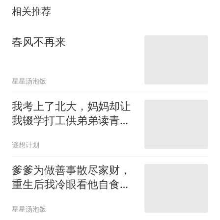
相关推荐
春风不再来
星星汤泡饭
我考上了北大，妈妈却让
我辍学打工供弟弟读青
鸟？
谜想计划
爹爹为做善事散尽家财，
重生后我冷眼看他自食恶
果
星星汤泡饭