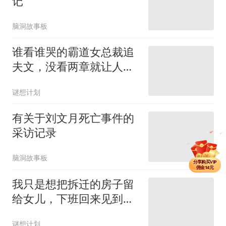
记
脑洞故事板
谁看谁哭的霸道女总裁追
夫文，没看两章就让人破
防了！
谜想计划
有关于刘文月死亡事件的
采访记录
分享单篇
佣金2.5元
脑洞故事板
分享购买VIP
佣金14元
分享单篇
我只是想把拆迁的房子留
佣金2.5元
给女儿，下班回来见到的
就是女儿的尸体
谜想计划