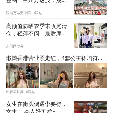
极为庞大
跟着万达游中国
3跟贴
高颜值防晒衣季末收尾清
仓，轻薄不闷，最后库存
速来抢！
人间闲散客
懒懒香港营业照走红，4套公主裙均符合王思聪审美
吃青菜长高
6跟贴
女生在街头偶遇李要得，
女生： 本人好可爱～