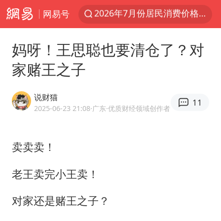
网易号
伯克希尔净买入约200亿美元股票
“伊斯兰版北约”出现
妈呀！王思聪也要清仓了？对
武契奇会见泽连斯基有何意图
家赌王之子
上海中心城区暴雨预警由橙变红
台铃电动车仅骑一年就断电趴窝
说财猫
11
白海豚5次眼壁置换
2025-06-23 21:08
·广东
·优质财经领域创作者
浙江海域将现5到8米巨浪到狂浪
卖卖卖！
曝美下令调查弹药库存信息遭泄露事件
上海大部迎大暴雨
老王卖完小王卖！
日本连续发生两次地震
对家还是赌王之子？
以军士兵把枪口对准中国记者