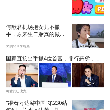
何猷君机场抱女儿不撒
手，原来生二胎真的做不
到一碗水端平
老腘的世界视角
国家直接出手抓4位首富，罪行恶劣，坑惨老百姓，一个都跑不掉
可爱的巴比龙
“跟着万达游中国”第230站
签到，兰州万达茂，规模