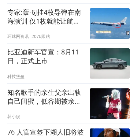
专家:轰-6J挂4枚导弹在南
海演训 仅1枚就能让航母
瘫痪
环球网资讯
2076跟贴
比亚迪新车官宣：8月11
日，正式上市
科技堡垒
知名歌手的亲生父亲出轨
自己闺蜜，低谷期被亲弟
弟家暴
韩小娱
76 人官宣签下湖人旧将波