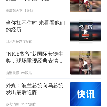
重庆观天下
3跟贴
当你扛不住时 来看看他们
的经历
网易科技态度见闻
“NICE爷爷”获国际安徒生
奖，现场重现经典表情
包，向中国粉丝问好
潇湘晨报
65跟贴
外媒：波兰总统向乌总统
发出最后通牒
参考消息
1522跟贴