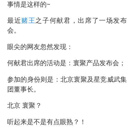
方桃子代言广告视频已下架
事情是这样的~
白海豚在海上打了个结
最近
赌王
之子何献君，出席了一场发布
构建更高水平的全民健身公共服务体系
会。
眼尖的网友忽然发现：
何献君出席的活动是：寰聚产品发布会；
参加的身份则是：北京寰聚及星竞威武集
团董事长。
北京 寰聚？
听起来是不是有点眼熟？！