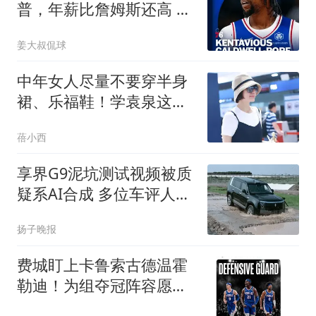
普，年薪比詹姆斯还高 2
万美金
姜大叔侃球
中年女人尽量不要穿半身
裙、乐福鞋！学袁泉这样
打扮，时髦又高级
蓓小西
享界G9泥坑测试视频被质
疑系AI合成 多位车评人回
应
扬子晚报
费城盯上卡鲁索古德温霍
勒迪！为组夺冠阵容愿送
首轮 詹皇底薪选对了