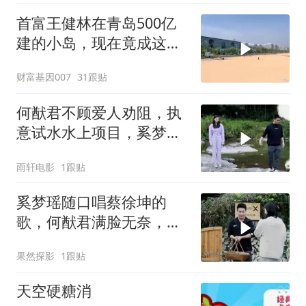
首富王健林在青岛500亿
建的小岛，现在竟成这样
了，真不敢相信
财富基因007
31跟贴
何猷君不顾爱人劝阻，执
意试水水上项目，奚梦瑶
直言摔得惨
雨轩电影
1跟贴
奚梦瑶随口唱蔡徐坤的
歌，何猷君满脸无奈，豪
门关系很微妙
果然探影
1跟贴
天空硬糖消