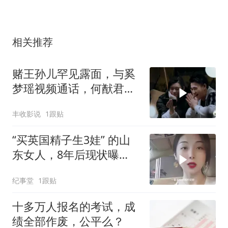
相关推荐
赌王孙儿罕见露面，与奚
梦瑶视频通话，何猷君隔
空喊爸妈
丰收影说
1跟贴
“买英国精子生3娃” 的山
东女人，8年后现状曝
光！如今她后悔不
纪事堂
1跟贴
十多万人报名的考试，成
绩全部作废，公平么？