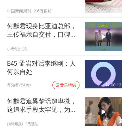
中国新闻周刊
2.6万跟贴
何猷君现身比亚迪总部，
王传福亲自交付，口碑没
赢过销量没输过
小奇说生活
E45 孟岩对话李继刚：人
何以自处
00:12
有知有行App
云音乐特供
何猷君追奚梦瑶超卑微，
这追求手段太罕见，为爱
妥协令人咋舌
雨轩电影
15跟贴