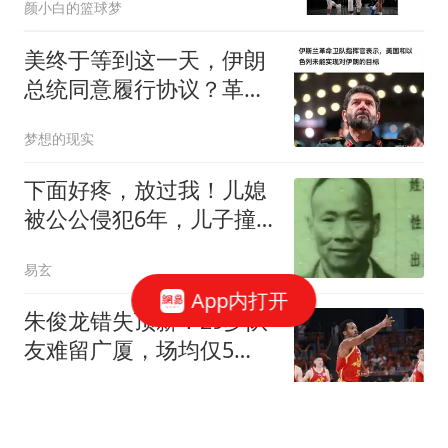
颜小白的篮球梦
美终于等到这一天，伊朗
总统同意履行协议？革命
卫队急了
梦想的现实
下面好疼，放过我！儿媳
被公公侵犯6年，儿子撞
破奸情怒杀父亲
易玄
App内打开
朱俊龙错失顶薪！29岁队
友难留广厦，场均仅5
分，比胡金秋更该卖
体坛大事记