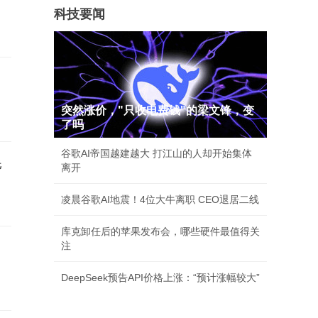
科技要闻
突然涨价，"只收电费钱"的梁文锋，变
了吗
谷歌AI帝国越建越大 打江山的人却开始集体
耗
离开
凌晨谷歌AI地震！4位大牛离职 CEO退居二线
库克卸任后的苹果发布会，哪些硬件最值得关
注
DeepSeek预告API价格上涨：“预计涨幅较大”