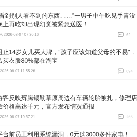
跟贴
4312
能看到别人看不到的东西……”一男子中午吃见手青没
晚上再吃却出现幻觉被紧急送医！
026-08-07 07:30:16
62
跟贴
62
阻止14岁女儿买大牌，“孩子应该知道父母的不易”，
己买衣服80%都在淘宝
26-08-07 11:55:28
694
跟贴
694
游客反映辉腾锡勒草原周边有车辆轮胎被扎，修理
胎价格高达千元，官方发布情况通报
26-08-07 19:57:21
265
跟贴
265
平台前员工利用系统漏洞，0元购3000多件家电！