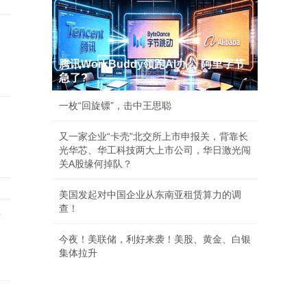
腾讯WorkBuddy领跑AI办公 阿里字节
急了?
一枚“回旋镖”，击中王思聪
又一家企业“卡壳”北交所上市申报关，背靠长
光华芯、华工科技两大上市公司，华日激光闯
关A股缘何掉队？
美国发起对中国企业从东南亚租赁算力的调
查！
店
今夜！美联储，利好来袭！美股、黄金、白银
集体拉升