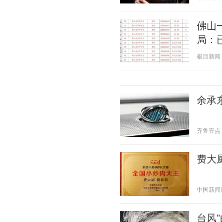
佛山
局：
极目新闻 20
余承东
齐鲁壹点 20
费大
中国新闻周刊
台风