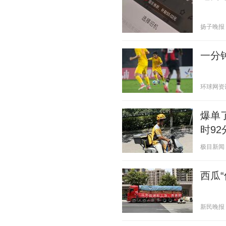
扬子晚报 20
一分钟
环球网资讯 2
爆单
时92
极目新闻 20
西瓜“
新民晚报 20