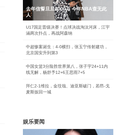
去年信誓旦旦3000万 今年NBA查无此
人
U17国足晋级决赛！点球决战淘汰河床，江宇
涵两次扑点，再战阿森纳
中超惨案诞生：4-0横扫，张玉宁传射建功，
北京国安升到第3
中国女篮3分险胜世界第八，张子宇24+11内
线无解，杨舒予12+6王思雨7+5
拜仁2-1维拉，金玟哉、迪亚斯破门，若昂-戈
麦斯扳回一城
娱乐要闻