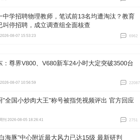
跟贴
2763
一中学招聘物理教师，笔试前13名均遭淘汰？教育
已叫停招聘，成立调查组全面核查
26-08-07 15:53:23
6962
跟贴
6962
：尊界V800、V680新车24小时大定突破3500台
26-08-07 10:56:59
22087
跟贴
22087
厨"全国小炒肉大王"称号被指凭视频评出 官方回应
 2026-08-05 18:26:41
2751
跟贴
2751
"白海豚"中心附近最大风力已达15级 最新研判