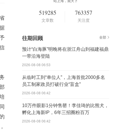
站上海，观天下
519285
763357
省
文章数
关注度
据
予
往期回顾
全部
信
预计“白海豚”明晚将在浙江舟山到福建福鼎
一带沿海登陆
2026-08-08 06:53
务
从临时工到“单位人”，上海首批2000多名
员工制家政员打破行业“盲盒”
部
2026-08-08 06:42
培
10万件眼影1分钟售罄！李佳琦的比熊犬，
同
孵化上海新IP，6年三招圈粉百万
的
2026-08-08 06:42
，