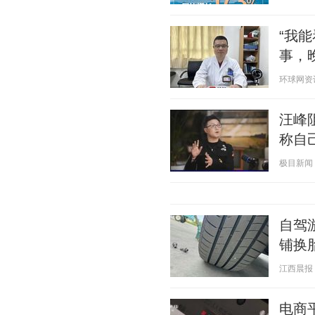
“我
事，
环球网资讯 2
汪峰
称自
极目新闻 20
自驾
铺换
江西晨报 20
电商