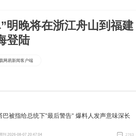
豚”明晚将在浙江舟山到福建
海登陆
载网易新闻客户端
塔巴被指给总统下"最后警告" 爆料人发声意味深长
 2026-08-07 20:47:04
2763