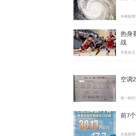
央视新闻客户
热身
战
齐鲁壹点 20
空调
第一财经资讯
前7
央视新闻客户