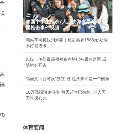
权全
联
泰国中学生枪杀7人后饮弹自尽 曾看别
，
国枪击事件视频
顺风车司机找到乘客手机后索要1888元:处理
不好就拔卡
以媒：伊朗最高领袖穆杰塔巴被紧急送医 或
随时会死去
从
郑丽文：台湾没"独立"过 也从来不是一个国家
福
16万高端河轮游变"每天赶大巴拉练" 老人天
天吃保心丸
70
体育要闻