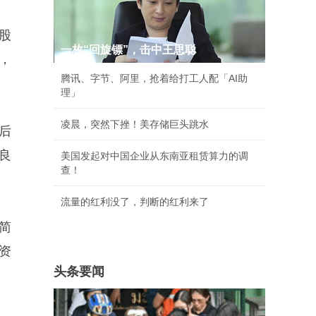
%股
一枚“回旋镖”，击中王思聪
，
腾讯、字节、阿里，抢着给打工人配「AI助
理」
凌晨，突然下挫！美存储巨头跳水
后
良
美国发起对中国企业从东南亚租赁算力的调
查！
流量的红利没了，判断的红利来了
简
在资
头条要闻