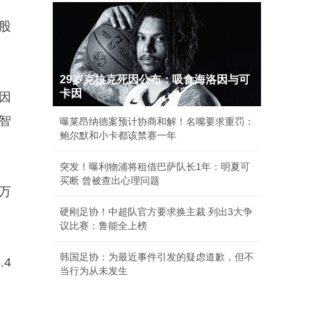
股
29岁克拉克死因公布：吸食海洛因与可
卡因
因
智
曝莱昂纳德案预计协商和解！名嘴要求重罚：
鲍尔默和小卡都该禁赛一年
突发！曝利物浦将租借巴萨队长1年：明夏可
买断 曾被查出心理问题
万
硬刚足协！中超队官方要求换主裁 列出3大争
议比赛：鲁能全上榜
韩国足协：为最近事件引发的疑虑道歉，但不
4
当行为从未发生