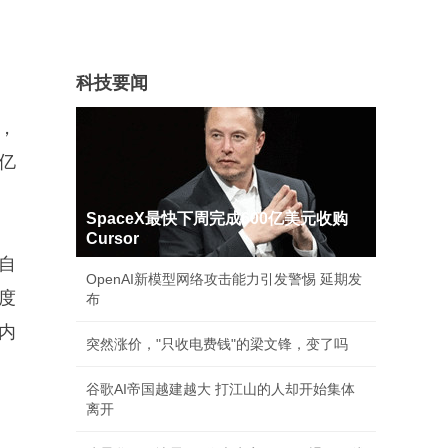
科技要闻
元，
9亿
SpaceX最快下周完成600亿美元收购
Cursor
自
OpenAI新模型网络攻击能力引发警惕 延期发
年度
布
内
突然涨价，"只收电费钱"的梁文锋，变了吗
谷歌AI帝国越建越大 打江山的人却开始集体
离开