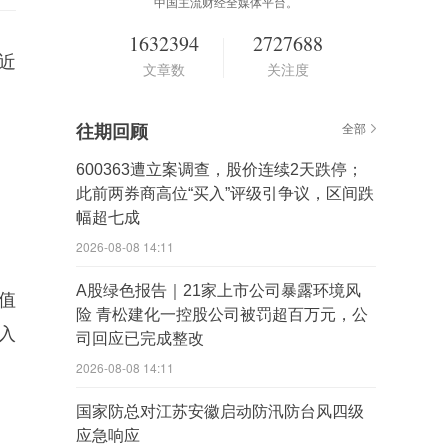
中国主流财经全媒体平台。
1632394
2727688
近
文章数
关注度
往期回顾
全部
600363遭立案调查，股价连续2天跌停；
此前两券商高位“买入”评级引争议，区间跌
幅超七成
2026-08-08 14:11
A股绿色报告｜21家上市公司暴露环境风
市值
险 青松建化一控股公司被罚超百万元，公
进入
司回应已完成整改
2026-08-08 14:11
国家防总对江苏安徽启动防汛防台风四级
应急响应