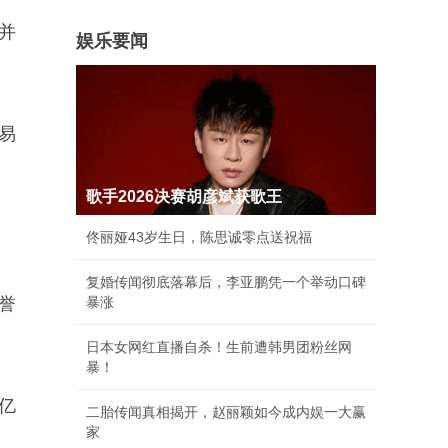
并
娱乐要闻
易
歌手2026决赛胡彦斌获歌王
佟丽娅43岁生日，陈思诚零点送祝福
复婚传闻彻底落幕后，李亚鹏凭一个举动口碑
誉
暴涨
日本女网红直播自杀！生前遭韩男团粉丝网
暴！
9亿
二胎传闻真相揭开，赵丽颖如今成内娱一大赢
家