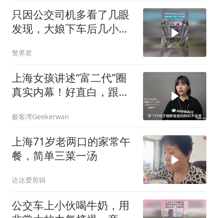
只因公交司机多看了几眼
发现，大娘下车后几小时
没走，我一看这不对劲
警界君
上海女孩讲述“富二代”圈
真实内幕！好直白，跟影
视剧差不多
极客湾Geekerwan
上海71岁老两口的家常午
餐，简单三菜一汤
达达爱剪辑
公交车上小伙喝牛奶，用