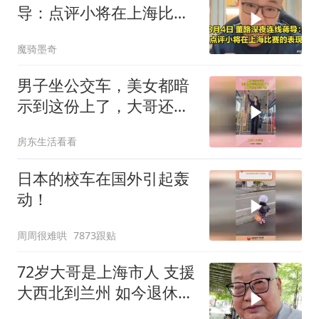
导：点评小将在上海比赛
的表现，听听看
魔骑墨奇
男子坐公交车，美女都暗
示到这份上了，大哥还是
无动于衷！
房东生活看看
日本的校车在国外引起轰
动！
周周很难哄
7873跟贴
72岁大哥是上海市人 支援
大西北到兰州 如今退休安
享晚