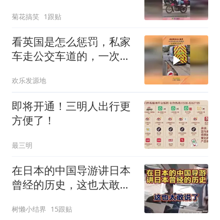
客！
菊花搞笑
1跟贴
看英国是怎么惩罚，私家
车走公交车道的，一次就
给长记性了
欢乐发源地
即将开通！三明人出行更
方便了！
最三明
在日本的中国导游讲日本
曾经的历史，这也太敢说
了
树懒小结界
15跟贴