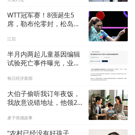
WTT冠军赛！8强诞生5
席，勒布伦零封，松岛辉
空横扫，国乒1胜1负
江启
半月内两起儿童基因编辑
试验死亡事件曝光，业内
警示：追求“全球首创”不
每日经济新闻
能忽视临床安全与合规要
求
大伯子偷听我订年夜饭，
我故意说错地址，他领20
口人赶来直接懵了
麦子情感故事
“农村已经没有好孩子