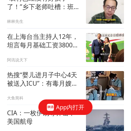
了！”乡下老师吐槽：班里
近一半都是不正常的孩
林林先生
子！
在上海台当主持人12年，
坦言每月基础工资3800，
如今已转行当博主
阿讯说天下
热搜“婴儿进月子中心4天
被送入ICU”：有毒月嫂，
正在逼疯家长们
大鱼简科
App内打开
CIA：一枚伊朗导弹击中
美国航母