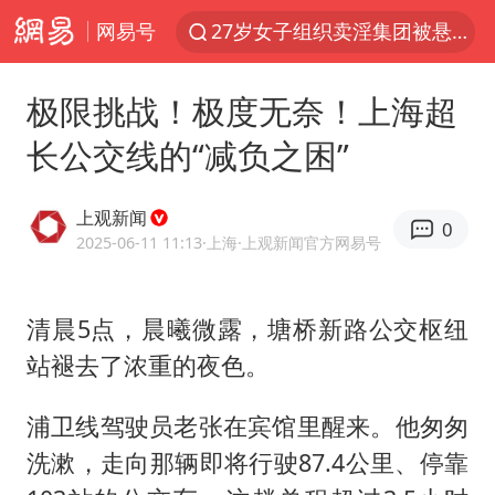
网易号
27岁女子组织卖淫集团被悬赏通缉
立秋的仪式感
极限挑战！极度无奈！上海超
泰国校园枪击案死亡人数升至7人
长公交线的“减负之困”
改名后的“青海拉面”店
台军“汉光秀”开场闹剧多
上观新闻
0
公司“上四休三”但要降薪1000元
2025-06-11 11:13
·上海
·上观新闻官方网易号
泰高官回应中国人在泰遭歧视：全面调查
清晨5点，晨曦微露，塘桥新路公交枢纽
四川宜宾市高县发生4.9级地震
站褪去了浓重的夜色。
女子开一天一夜空调后二氧化碳中毒
男子杀人后逃进深山21年活得像野人
浦卫线驾驶员老张在宾馆里醒来。他匆匆
985博士后被曝在妻子孕期出轨后续
洗漱，走向那辆即将行驶87.4公里、停靠