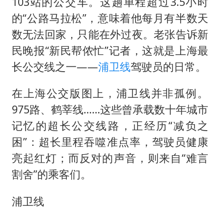
“空调24小时开着更省电”不实
103站的公交车。这趟单程超过3.5小时
的“公路马拉松”，意味着他每月有半数天
粉笔教育发布“自曝式”公开信
数无法回家，只能在外过夜。老张告诉新
OpenAI为免费用户升级GPT-5.6 Luna
民晚报“新民帮侬忙”记者，这就是上海最
如何把百年大党建设得更加坚强有力？
长公交线之一——
浦卫线
驾驶员的日常。
在上海公交版图上，浦卫线并非孤例。
975路、鹤莘线……这些曾承载数十年城市
记忆的超长公交线路，正经历“减负之
困”：超长里程吞噬准点率，驾驶员健康
亮起红灯；而反对的声音，则来自“难言
割舍”的乘客们。
浦卫线