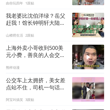
由你玩四年
1跟贴
我老婆比沈伯洋绿？岳父
赶我！馆长钟明轩大陆第
一站都选上海
山楂唠生活
2跟贴
上海外卖小哥收到500美
元小费，善良的人会交好
运
熊样动漫
公交车上太拥挤，美女差
点站不住，司机一句话瞬
间散开
阿宝叫搞笑
3跟贴