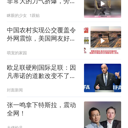
非常大的力气挤爆，旁边
大爷：不喜勿喷！
眯眼的少女
1跟贴
中国农村实现公交覆盖令
外网震惊，美国网友好
奇：盈利如何保障？
萌宠的家园
欧足联硬刚国际足联：因
凡蒂诺的道歉改变不了任
何事
封面新闻
张一鸣拿下特斯拉，震动
全网！
大佬灼见