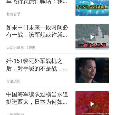
军飞行员慌忙喊话：我不
打了，我要回
老白者乎
如果中日未来一段时间必
有一战，该军舰或许就是
其，主力舰艇之一
大话小世界
7跟贴
歼-15T锁死外军战机之
后，对手喊的不是战，而
是“我想回家”！
青途历史
中国海军编队过横当水道
挺进西太，日本为何如坐
针毡？
小朱观地球