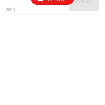
攻敌人指挥部
项鹏飞
曝维尼修斯续约4年！年
薪2400万，皇马让步，阿
森纳挖角失败
奥拜尔
莫斯科航天研究所突发大
火！乌克兰摧毁雅罗斯拉
夫尔炼油厂
项鹏飞
宇树科技：本次发行价格
150.80元/股
财联社