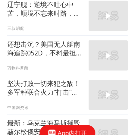
辽宁舰：逆境不吐心中
苦，顺境不忘来时路，它
的诞生充满了艰辛
三叔胡侃
还想击沉？美国无人艇南
海追踪052D，不料最担心
的事发生
万物科普菌
坚决打败一切来犯之敌！
多军种联合火力“打击”大
型水面舰艇编队，现场震
中国网资讯
撼十足！#人民军队制胜
向强（来源：央视新闻）
最新：乌克兰海马斯摧毁
赫尔松俄安全局大楼！猛
App内打开