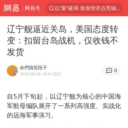
网易号
以“新”破局 首发经济点亮城市消费活力
宇树科技发行价格150.80元/股
辽宁舰逼近关岛，美国态度转
我国编制完成新版全月地质图
变：扣留台岛战机，仅收钱不
台风白海豚即将进入48小时警戒线
发货
郑国霖回应去景区上班被保安拦下
中央气象台发布台风黄色预警
余們搞笑段子
0
80后女柜员逆袭成4200亿银行副行长
2025-06-08 18:41
·四川
感觉全东北都在等7号
扎哈罗娃批广岛市长不提美国原子弹
自5月下旬起，以辽宁舰为核心的中国海
军航母编队展开了一系列高强度、实战化
女子利用漏洞0元薅走3000多件家电
的远海军事演习。
金饰克价大幅跳涨