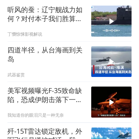
听风的蚕：辽宁舰战力如
何？对付本子我们胜算几
何？
丁懰惊悚影视解说
四道半径，从台海画到关
岛
武器鉴赏
美军视频曝光F-35致命缺
陷，恐成伊朗击落下一战
机
我知道你的眼泪只是一种无奈
歼-15T雷达锁定敌机，外