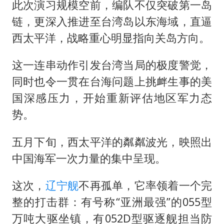
泰国一女公务员妆容引争议 本人回应
此次演习规模空前，编队不仅突破第一岛
关之琳否认与27岁模特的恋情
链，更深入推进至台湾岛以东海域，直逼
西太平洋，战略重心明显指向关岛方向。
多地要求领导干部带头休假
对话重庆地铁吐血女孩
这一连串动作引发台湾当局的极度警觉，
中方回应日本广岛核爆81周年
同时也令一贯在台海问题上挑衅生事的美
中国五箭齐发反制美国
国深感压力，开始重新评估地区军力态
势。
中国经济展现强大韧性和活力
五月下旬，西太平洋的粼粼波光，映照出
中国海军一次力量的集中呈现。
这次，
辽宁舰
不再孤单，它率领着一个完
整的打击群：有号称“亚洲最强”的055型
万吨大驱坐镇，有052D型驱逐舰担当防