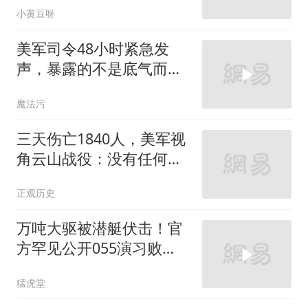
小黄豆呀
美军司令48小时紧急发
声，暴露的不是底气而是
焦虑
魔法污
三天伤亡1840人，美军视
角云山战役：没有任何预
案，应对中国穿插
正观历史
万吨大驱被潜艇伏击！官
方罕见公开055演习败
北，水下破局不容易
猛虎堂