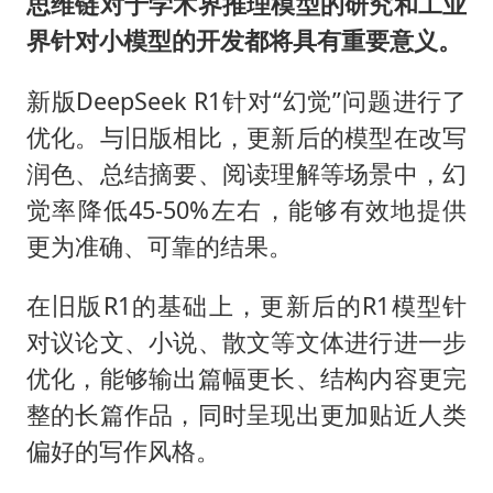
思维链对于学术界推理模型的研究和工业
界针对小模型的开发都将具有重要意义。
新版DeepSeek R1针对“幻觉”问题进行了
优化。与旧版相比，更新后的模型在改写
润色、总结摘要、阅读理解等场景中，幻
觉率降低45-50%左右，能够有效地提供
更为准确、可靠的结果。
在旧版R1的基础上，更新后的R1模型针
对议论文、小说、散文等文体进行进一步
优化，能够输出篇幅更长、结构内容更完
整的长篇作品，同时呈现出更加贴近人类
偏好的写作风格。