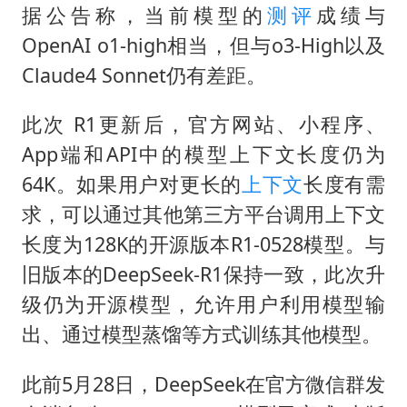
据公告称，当前模型的
测评
成绩与
OpenAI o1-high相当，但与o3-High以及
Claude4 Sonnet仍有差距。
此次 R1更新后，官方网站、小程序、
App端和API中的模型上下文长度仍为
64K。如果用户对更长的
上下文
长度有需
求，可以通过其他第三方平台调用上下文
长度为128K的开源版本R1-0528模型。与
旧版本的DeepSeek-R1保持一致，此次升
级仍为开源模型，允许用户利用模型输
出、通过模型蒸馏等方式训练其他模型。
此前5月28日，DeepSeek在官方微信群发