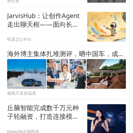
孙扒皮
JarvisHub：让创作Agent
走出聊天框——面向长程
多模态创作的开源画布原
机器之心Pro
生Harness
海外博主集体扎堆测评，晒中国车，成为了全球“流量密码”？
南风不及你温柔
丘脑智能完成数千万元种
子轮融资，打造连接模型
与用户的多模态长记忆丨
DeepTech深科技