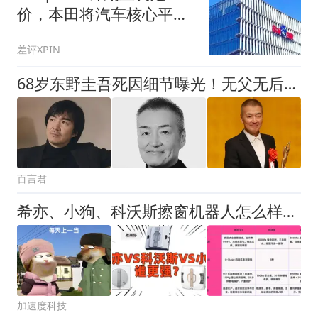
价，本田将汽车核心平台
开发外包给印度，百度入
差评XPIN
局AI办公，张一鸣称字节
不会依赖AI蒸馏技术，这
68岁东野圭吾死因细节曝光！无父无后单身29年，巨额遗产留给谁？
就是今天的其他大新闻！
百言君
希亦、小狗、科沃斯擦窗机器人怎么样？三大热门电动擦窗机测评拆解，谁的擦窗效果更好！
加速度科技