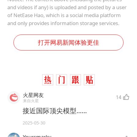
and videos if any) is uploaded and posted by a user
of NetEase Hao, which is a social media platform
and only provides information storage services.
打开网易新闻体验更佳
火星网友
14
来自火星
接近国际顶尖模型……
2025-05-30
Yoursmarky